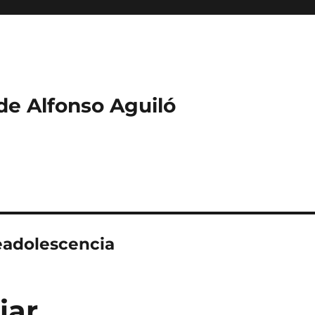
 de Alfonso Aguiló
eadolescencia
iar