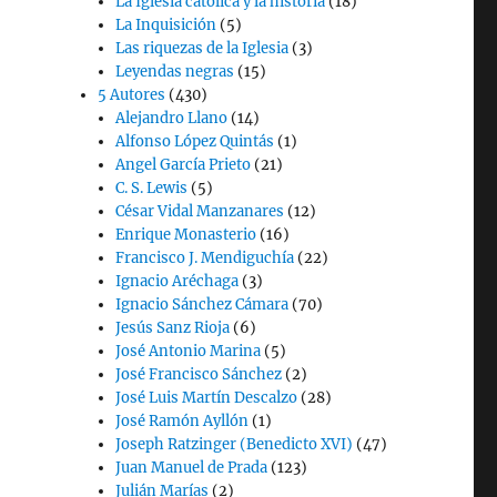
La Iglesia católica y la historia
(18)
La Inquisición
(5)
Las riquezas de la Iglesia
(3)
Leyendas negras
(15)
5 Autores
(430)
Alejandro Llano
(14)
Alfonso López Quintás
(1)
Angel García Prieto
(21)
C. S. Lewis
(5)
César Vidal Manzanares
(12)
Enrique Monasterio
(16)
Francisco J. Mendiguchía
(22)
Ignacio Aréchaga
(3)
Ignacio Sánchez Cámara
(70)
Jesús Sanz Rioja
(6)
José Antonio Marina
(5)
José Francisco Sánchez
(2)
José Luis Martín Descalzo
(28)
José Ramón Ayllón
(1)
Joseph Ratzinger (Benedicto XVI)
(47)
Juan Manuel de Prada
(123)
Julián Marías
(2)