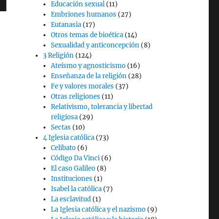
Educación sexual
(11)
Embriones humanos
(27)
Eutanasia
(17)
Otros temas de bioética
(14)
Sexualidad y anticoncepción
(8)
3 Religión
(124)
Ateísmo y agnosticismo
(16)
Enseñanza de la religión
(28)
Fe y valores morales
(37)
Otras religiones
(11)
Relativismo, tolerancia y libertad
religiosa
(29)
Sectas
(10)
4 Iglesia católica
(73)
Celibato
(6)
Código Da Vinci
(6)
El caso Galileo
(8)
Instituciones
(1)
Isabel la católica
(7)
La esclavitud
(1)
La Iglesia católica y el nazismo
(9)