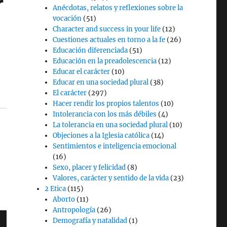
r
Anécdotas, relatos y reflexiones sobre la
vocación
(51)
Character and success in your life
(12)
Cuestiones actuales en torno a la fe
(26)
Educación diferenciada
(51)
Educación en la preadolescencia
(12)
Educar el carácter
(10)
Educar en una sociedad plural
(38)
El carácter
(297)
Hacer rendir los propios talentos
(10)
Intolerancia con los más débiles
(4)
La tolerancia en una sociedad plural
(10)
Objeciones a la Iglesia católica
(14)
Sentimientos e inteligencia emocional
(16)
Sexo, placer y felicidad
(8)
Valores, carácter y sentido de la vida
(23)
2 Etica
(115)
Aborto
(11)
Antropología
(26)
Demografía y natalidad
(1)