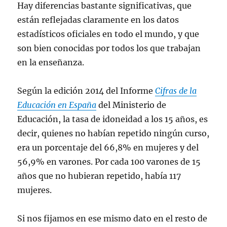
Hay diferencias bastante significativas, que
r
o
I
p
u
c
(
k
n
p
n
o
S
(
(
(
a
r
están reflejadas claramente en los datos
e
S
S
S
v
r
a
e
e
e
e
e
estadísticos oficiales en todo el mundo, y que
b
a
a
a
n
o
r
b
b
b
t
e
son bien conocidas por todos los que trabajan
e
r
r
r
a
l
e
e
e
e
n
e
en la enseñanza.
n
e
e
e
a
c
u
n
n
n
n
t
n
u
u
u
u
r
a
n
n
n
e
ó
Según la edición 2014 del Informe
Cifras de la
v
a
a
a
v
n
e
v
v
v
a
i
Educación en España
n
e
e
del Ministerio de
e
)
c
t
n
n
n
o
a
t
t
t
a
Educación, la tasa de idoneidad a los 15 años, es
n
a
a
a
u
a
n
n
n
n
decir, quienes no habían repetido ningún curso,
n
a
a
a
a
u
n
n
n
m
era un porcentaje del 66,8% en mujeres y del
e
u
u
u
i
v
e
e
e
g
56,9% en varones. Por cada 100 varones de 15
a
v
v
v
o
)
a
a
a
(
años que no hubieran repetido, había 117
)
)
)
S
e
mujeres.
a
b
r
e
e
Si nos fijamos en ese mismo dato en el resto de
n