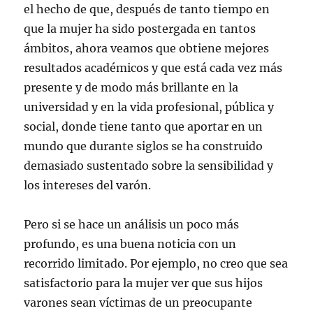
u
n
n
n
m
el hecho de que, después de tanto tiempo en
e
u
u
u
i
v
e
e
e
g
que la mujer ha sido postergada en tantos
a
v
v
v
o
)
a
a
a
(
ámbitos, ahora veamos que obtiene mejores
)
)
)
S
e
resultados académicos y que está cada vez más
a
b
presente y de modo más brillante en la
r
e
universidad y en la vida profesional, pública y
e
n
u
social, donde tiene tanto que aportar en un
n
a
mundo que durante siglos se ha construido
v
e
demasiado sustentado sobre la sensibilidad y
n
t
los intereses del varón.
a
n
a
n
Pero si se hace un análisis un poco más
u
e
v
profundo, es una buena noticia con un
a
)
recorrido limitado. Por ejemplo, no creo que sea
satisfactorio para la mujer ver que sus hijos
varones sean víctimas de un preocupante