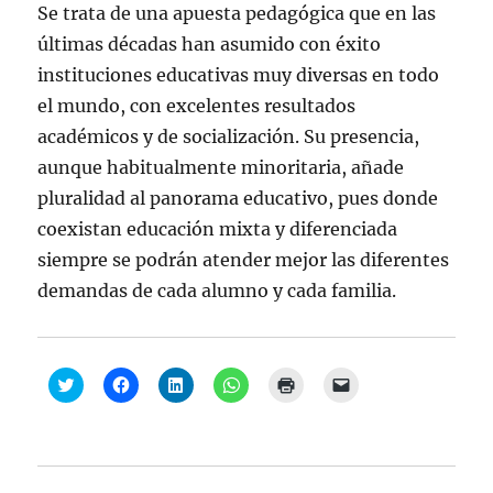
Se trata de una apuesta pedagógica que en las
últimas décadas han asumido con éxito
instituciones educativas muy diversas en todo
el mundo, con excelentes resultados
académicos y de socialización. Su presencia,
aunque habitualmente minoritaria, añade
pluralidad al panorama educativo, pues donde
coexistan educación mixta y diferenciada
siempre se podrán atender mejor las diferentes
demandas de cada alumno y cada familia.
H
H
H
H
H
H
a
a
a
a
a
a
z
z
z
z
z
z
c
c
c
c
c
c
l
l
l
l
l
l
i
i
i
i
i
i
c
c
c
c
c
c
p
p
p
p
p
p