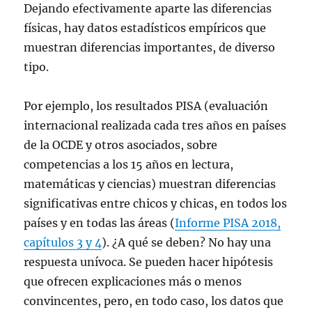
n
e
e
e
)
c
Dejando efectivamente aparte las diferencias
t
n
n
n
o
a
t
t
t
a
físicas, hay datos estadísticos empíricos que
n
a
a
a
u
a
n
n
n
n
muestran diferencias importantes, de diverso
n
a
a
a
a
u
n
n
n
m
tipo.
e
u
u
u
i
v
e
e
e
g
a
v
v
v
o
)
a
a
a
(
Por ejemplo, los resultados PISA (evaluación
)
)
)
S
e
internacional realizada cada tres años en países
a
b
r
de la OCDE y otros asociados, sobre
e
e
competencias a los 15 años en lectura,
n
u
matemáticas y ciencias) muestran diferencias
n
a
significativas entre chicos y chicas, en todos los
v
e
países y en todas las áreas (
Informe PISA 2018,
n
t
capítulos 3 y 4
). ¿A qué se deben? No hay una
a
n
a
respuesta unívoca. Se pueden hacer hipótesis
n
u
que ofrecen explicaciones más o menos
e
v
convincentes, pero, en todo caso, los datos que
a