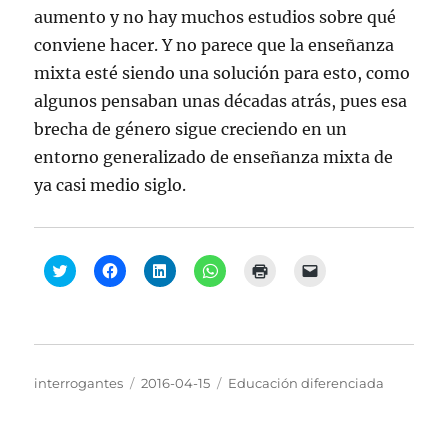
aumento y no hay muchos estudios sobre qué
conviene hacer. Y no parece que la enseñanza
mixta esté siendo una solución para esto, como
algunos pensaban unas décadas atrás, pues esa
brecha de género sigue creciendo en un
entorno generalizado de enseñanza mixta de
ya casi medio siglo.
H
H
H
H
H
H
a
a
a
a
a
a
z
z
z
z
z
z
c
c
c
c
c
c
l
l
l
l
l
l
i
i
i
i
i
i
c
c
c
c
c
c
p
p
p
p
p
p
a
a
a
a
a
a
Autor
Publicado
Categorías
interrogantes
2016-04-15
Educación diferenciada
r
r
r
r
r
r
a
a
a
a
a
a
el
c
c
c
c
i
e
o
o
o
o
m
n
m
m
m
m
p
v