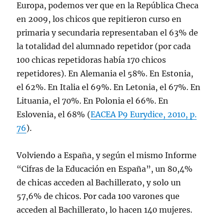
u
Europa, podemos ver que en la República Checa
n
a
en 2009, los chicos que repitieron curso en
v
e
primaria y secundaria representaban el 63% de
n
t
la totalidad del alumnado repetidor (por cada
a
n
100 chicas repetidoras había 170 chicos
a
n
u
repetidores). En Alemania el 58%. En Estonia,
e
v
el 62%. En Italia el 69%. En Letonia, el 67%. En
a
)
Lituania, el 70%. En Polonia el 66%. En
Eslovenia, el 68% (
EACEA P9 Eurydice, 2010, p.
76
).
Volviendo a España, y según el mismo Informe
“Cifras de la Educación en España”, un 80,4%
de chicas acceden al Bachillerato, y solo un
57,6% de chicos. Por cada 100 varones que
acceden al Bachillerato, lo hacen 140 mujeres.