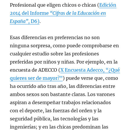
r
Profesional que eligen chicos o chicas (
Edición
e
e
2014 del Informe
“Cifras de la Educación en
n
u
España”
, D6)
.
n
a
v
e
n
Esas diferencias en preferencias no son
t
a
ninguna sorpresa, como puede comprobarse en
n
a
cualquier estudio sobre las profesiones
n
u
preferidas por niños y niñas. Por ejemplo, en la
e
v
encuesta de ADECCO (
X Encuesta Adecco, “¿Qué
a
)
quieres ser de mayor?”
) puede verse que, como
ha ocurrido año tras año, las diferencias entre
ambos sexos son bastante claras. Los varones
aspiran a desempeñar trabajos relacionados
con el deporte, las fuerzas del orden y la
seguridad pública, las tecnologías y las
ingenierías; y en las chicas predominan las