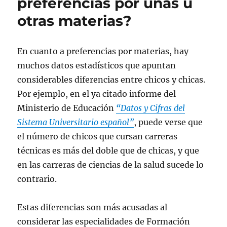
preferencias por unas u
w
a
i
h
b
c
i
c
n
a
r
e
t
e
k
t
e
p
otras materias?
t
b
e
s
e
o
e
o
d
A
n
r
r
o
I
p
u
c
(
k
n
p
n
o
S
(
(
(
a
r
En cuanto a preferencias por materias, hay
e
S
S
S
v
r
a
e
e
e
e
e
muchos datos estadísticos que apuntan
b
a
a
a
n
o
r
b
b
b
t
e
considerables diferencias entre chicos y chicas.
e
r
r
r
a
l
e
e
e
e
n
e
n
e
e
e
a
c
Por ejemplo, en el ya citado informe del
u
n
n
n
n
t
n
u
u
u
u
r
Ministerio de Educación
“Datos y Cifras del
a
n
n
n
e
ó
v
a
a
a
v
n
Sistema Universitario español”
, puede verse que
e
v
v
v
a
i
n
e
e
e
)
c
el número de chicos que cursan carreras
t
n
n
n
o
a
t
t
t
a
técnicas es más del doble que de chicas, y que
n
a
a
a
u
a
n
n
n
n
en las carreras de ciencias de la salud sucede lo
n
a
a
a
a
u
n
n
n
m
contrario.
e
u
u
u
i
v
e
e
e
g
a
v
v
v
o
)
a
a
a
(
)
)
)
S
Estas diferencias son más acusadas al
e
a
considerar las especialidades de Formación
b