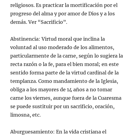
v
a
a
a
v
n
religiosos. Es practicar la mortificación por el
e
v
v
v
a
i
n
e
e
e
)
c
t
n
n
n
o
progreso del alma y por amor de Dios y a los
a
t
t
t
a
n
a
a
a
u
demás. Ver “Sacrificio”.
a
n
n
n
n
n
a
a
a
a
u
n
n
n
m
e
u
u
u
i
Abstinencia: Virtud moral que inclina la
v
e
e
e
g
a
v
v
v
o
voluntad al uso moderado de los alimentos,
)
a
a
a
(
)
)
)
S
particularmente de la carne, según lo sugiera la
e
a
recta razón o la fe, para el bien moral; en este
b
r
e
sentido forma parte de la virtud cardinal de la
e
n
templanza. Como mandamiento de la Iglesia,
u
n
obliga a los mayores de 14 años a no tomar
a
v
carne los viernes, aunque fuera de la Cuaresma
e
n
se puede sustituir por un sacrificio, oración,
t
a
limosna, etc.
n
a
n
u
e
Aburguesamiento: En la vida cristiana el
v