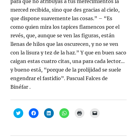
para que no atribuyas a tus merecimientos la
merced recibida, sino que des gracias al cielo,
que dispone suavemente las cosas.” – “Es
como quien mira los tapices flamencos por el
revés, que, aunque se ven las figuras, están
llenas de hilos que las oscurecen, y no se ven
con la lisura y tez de la haz.” Y que en buen saco
caigan estas cuatro citas, una para cada lector…
y bueno está, “porque de la prolijidad se suele
engendrar el fastidio”. Pascual Falces de
Binéfar .
H
H
H
H
H
H
a
a
a
a
a
a
z
z
z
z
z
z
c
c
c
c
c
c
l
l
l
l
l
l
i
i
i
i
i
i
c
c
c
c
c
c