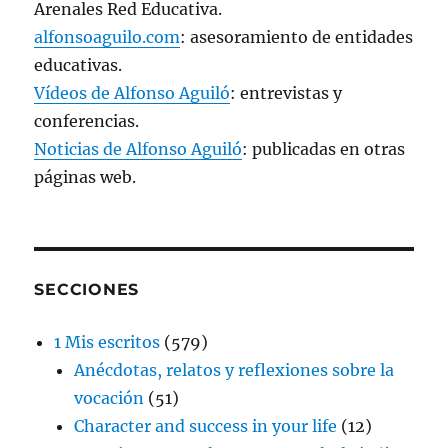
n
e
e
e
)
c
a
Arenales Red Educativa.
t
n
n
n
o
)
a
t
t
t
a
alfonsoaguilo.com
: asesoramiento de entidades
n
a
a
a
u
a
n
n
n
n
educativas.
n
a
a
a
a
u
n
n
n
m
e
u
u
u
i
Vídeos de Alfonso Aguiló
: entrevistas y
v
e
e
e
g
a
v
v
v
o
conferencias.
)
a
a
a
(
)
)
)
S
Noticias de Alfonso Aguiló
: publicadas en otras
e
a
páginas web.
b
r
e
e
n
u
n
a
v
SECCIONES
e
n
t
a
1 Mis escritos
(579)
n
a
Anécdotas, relatos y reflexiones sobre la
n
u
vocación
(51)
e
v
Character and success in your life
(12)
a
)