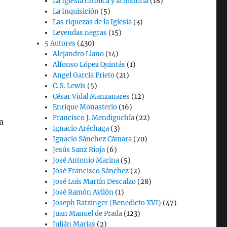
La Iglesia católica y la historia
(18)
La Inquisición
(5)
Las riquezas de la Iglesia
(3)
Leyendas negras
(15)
5 Autores
(430)
Alejandro Llano
(14)
Alfonso López Quintás
(1)
Angel García Prieto
(21)
C. S. Lewis
(5)
César Vidal Manzanares
(12)
Enrique Monasterio
(16)
Francisco J. Mendiguchía
(22)
a
Ignacio Aréchaga
(3)
Ignacio Sánchez Cámara
(70)
Jesús Sanz Rioja
(6)
José Antonio Marina
(5)
José Francisco Sánchez
(2)
José Luis Martín Descalzo
(28)
José Ramón Ayllón
(1)
Joseph Ratzinger (Benedicto XVI)
(47)
Juan Manuel de Prada
(123)
Julián Marías
(2)