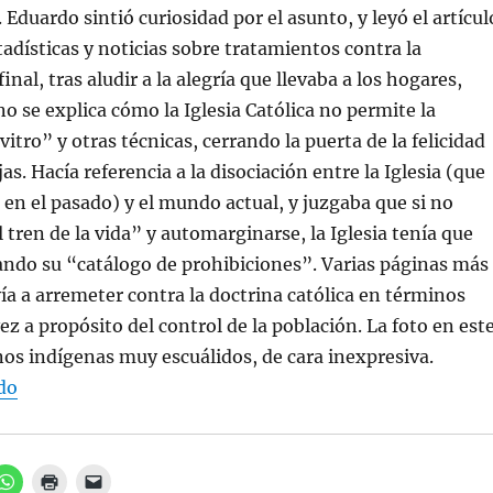
a
v
n
Eduardo sintió curiosidad por el asunto, y leyó el artícul
v
a
i
e
)
c
n
o
adísticas y noticias sobre tratamientos contra la
t
a
a
u
 final, tras aludir a la alegría que llevaba a los hogares,
n
n
a
a
 se explica cómo la Iglesia Católica no permite la
n
m
u
i
itro” y otras técnicas, cerrando la puerta de la felicidad
e
g
v
o
as. Hacía referencia a la disociación entre la Iglesia (que
a
(
)
S
 en el pasado) y el mundo actual, y juzgaba que si no
e
a
 tren de la vida” y automarginarse, la Iglesia tenía que
b
r
e
ando su “catálogo de prohibiciones”. Varias páginas más
e
n
vía a arremeter contra la doctrina católica en términos
u
n
ez a propósito del control de la población. La foto en est
a
v
nos indígenas muy escuálidos, de cara inexpresiva.
e
n
“2. La Revelación sobrenatural”
do
t
a
n
a
n
u
e
H
H
H
v