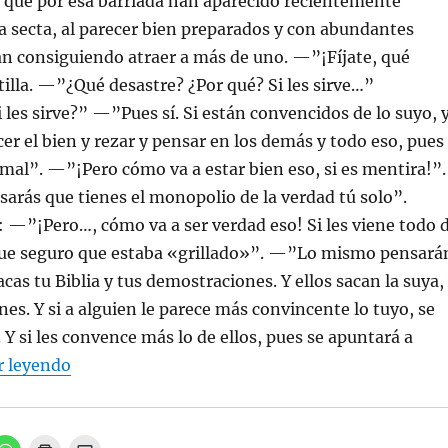
 que por esa barriada han aparecido recientemente
e
n
e
e
a
c
 secta, al parecer bien preparados y con abundantes
n
n
t
u
u
r
án consiguiendo atraer a más de uno. —”¡Fíjate, qué
n
e
ó
a
v
n
tilla. —”¿Qué desastre? ¿Por qué? Si les sirve…”
v
a
i
e
)
c
n
o
es sirve?” —”Pues sí. Si están convencidos de lo suyo, 
t
a
a
u
cer el bien y rezar y pensar en los demás y todo eso, pues
n
n
a
a
 mal”. —”¡Pero cómo va a estar bien eso, si es mentira!”.
n
m
u
i
rás que tienes el monopolio de la verdad tú solo”.
e
g
v
o
: —”¡Pero…, cómo va a ser verdad eso! Si les viene todo 
a
(
)
S
ue seguro que estaba «grillado»”. —”Lo mismo pensará
e
a
 sacas tu Biblia y tus demostraciones. Y ellos sacan la suya,
b
r
e
es. Y si a alguien le parece más convincente lo tuyo, se
e
n
 Y si les convence más lo de ellos, pues se apuntará a
u
n
“3. La fe”
r leyendo
a
v
e
n
t
a