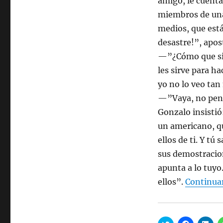
amigo, le cuenta
e
e
e
n
e
e
miembros de una
u
n
n
n
u
u
medios, que est
a
n
n
v
a
a
desastre!”, apos
e
v
v
n
e
e
t
n
n
—”¿Cómo que si l
a
t
t
n
a
a
les sirve para ha
a
n
n
n
a
a
yo no lo veo tan
u
n
n
e
u
u
—”Vaya, no pensa
v
e
e
a
v
v
Gonzalo insistió
)
a
a
)
)
un americano, q
ellos de ti. Y tú
sus demostracion
apunta a lo tuyo.
ellos”.
Continua