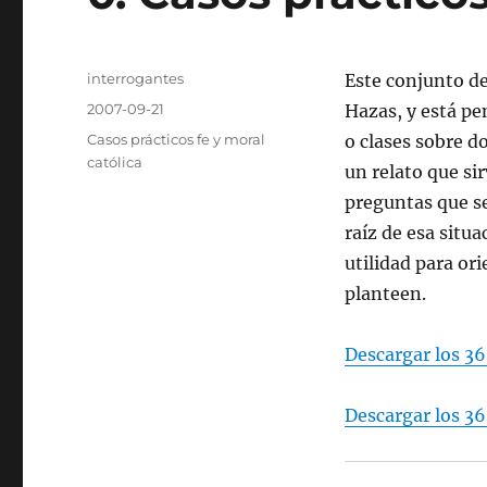
Autor
interrogantes
Este conjunto de
Publicado
2007-09-21
Hazas, y está pe
el
Categorías
Casos prácticos fe y moral
o clases sobre d
católica
un relato que si
preguntas que se
raíz de esa situ
utilidad para ori
planteen.
Descargar los 36
Descargar los 3