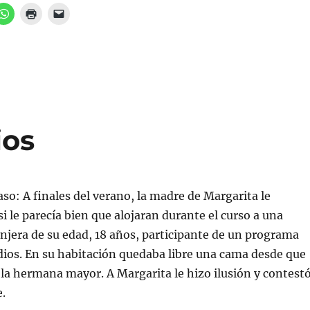
H
H
H
a
a
a
z
z
z
c
c
c
l
l
l
i
i
i
c
c
c
p
p
p
a
a
a
r
r
r
a
a
a
c
i
e
o
m
n
m
p
v
ios
p
r
i
a
i
a
r
m
r
t
i
u
i
r
n
r
(
e
e
S
n
aso: A finales del verano, la madre de Margarita le
n
e
l
W
a
a
si le parecía bien que alojaran durante el curso a una
h
b
c
a
r
e
njera de su edad, 18 años, participante de un programa
t
e
p
s
e
o
ios. En su habitación quedaba libre una cama desde que
A
n
r
p
u
c
la hermana mayor. A Margarita le hizo ilusión y contest
p
n
o
(
a
r
S
v
r
.
e
e
e
a
n
o