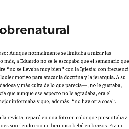
t
p
p
p
a
a
a
a
n
r
r
r
a
a
a
a
n
c
i
e
u
o
m
n
e
m
p
v
sobrenatural
v
p
r
i
a
a
i
a
)
r
m
r
t
i
u
i
r
n
r
(
e
e
S
n
caso: Aunque normalmente se limitaba a mirar las
n
e
l
W
a
a
co más, a Eduardo no se le escapaba que el semanario que
h
b
c
a
r
e
e “no se llevaba muy bien” con la Iglesia: con frecuenci
t
e
p
s
e
o
quier motivo para atacar la doctrina y la jerarquía. A su
A
n
r
p
u
c
adosa y más culta de lo que parecía—, no le gustaba,
p
n
o
(
a
r
S
v
r
cía que aunque ese aspecto no le agradaba, era el
e
e
e
a
n
o
ejor informaba y que, además, “no hay otra cosa”.
b
t
e
r
a
l
e
n
e
e
a
c
 la revista, reparó en una foto en color que presentaba a
n
n
t
u
u
r
enes sonriendo con un hermoso bebé en brazos. Era un
n
e
ó