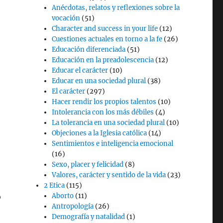
Anécdotas, relatos y reflexiones sobre la
vocación
(51)
Character and success in your life
(12)
Cuestiones actuales en torno a la fe
(26)
Educación diferenciada
(51)
Educación en la preadolescencia
(12)
Educar el carácter
(10)
Educar en una sociedad plural
(38)
El carácter
(297)
Hacer rendir los propios talentos
(10)
Intolerancia con los más débiles
(4)
La tolerancia en una sociedad plural
(10)
Objeciones a la Iglesia católica
(14)
Sentimientos e inteligencia emocional
(16)
Sexo, placer y felicidad
(8)
Valores, carácter y sentido de la vida
(23)
2 Etica
(115)
ó
Aborto
(11)
Antropología
(26)
Demografía y natalidad
(1)