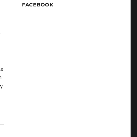
FACEBOOK
y
de
n
 y