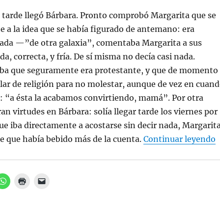
b
t
e
r
a
l
 tarde llegó Bárbara. Pronto comprobó Margarita que se
e
n
e
e
a
c
e a la idea que se había figurado de antemano: era
n
n
t
u
u
r
ada —”de otra galaxia”, comentaba Margarita a sus
n
e
ó
a
v
n
, correcta, y fría. De sí misma no decía casi nada.
v
a
i
e
)
c
n
o
ba que seguramente era protestante, y que de momento
t
a
a
u
ar de religión para no molestar, aunque de vez en cuan
n
n
a
a
: “a ésta la acabamos convirtiendo, mamá”. Por otra
n
m
u
i
an virtudes en Bárbara: solía llegar tarde los viernes por
e
g
v
o
ue iba directamente a acostarse sin decir nada, Margarit
a
(
)
S
“
e que había bebido más de la cuenta.
Continuar leyendo
e
a
b
r
e
e
n
H
H
H
u
a
a
a
n
z
z
z
a
c
c
c
v
l
l
l
e
i
i
i
n
c
c
c