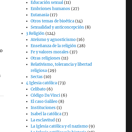
Educación sexual
(11)
Embriones humanos
(27)
Eutanasia
(17)
Otros temas de bioética
(14)
Sexualidad y anticoncepción
(8)
3 Religión
(124)
Ateísmo y agnosticismo
(16)
Enseñanza de la religión
(28)
do
Fe y valores morales
(37)
Otras religiones
(11)
Relativismo, tolerancia y libertad
religiosa
(29)
a
Sectas
(10)
1. Existencia de Dios”
4 Iglesia católica
(73)
Celibato
(6)
Código Da Vinci
(6)
El caso Galileo
(8)
Instituciones
(1)
Isabel la católica
(7)
La esclavitud
(1)
La Iglesia católica y el nazismo
(9)