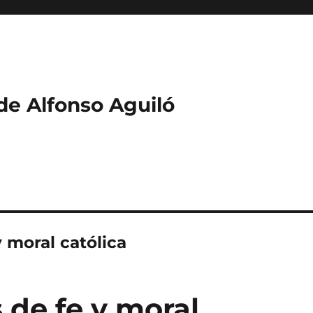
 de Alfonso Aguiló
y moral católica
 de fe y moral