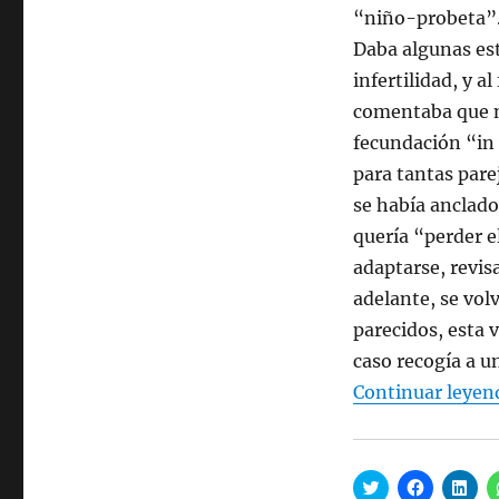
v
a
a
“niño-probeta”. 
e
v
v
n
e
e
t
n
n
Daba algunas est
a
t
t
n
a
a
infertilidad, y al
a
n
n
n
a
a
comentaba que no
u
n
n
e
u
u
fecundación “in v
v
e
e
a
v
v
para tantas parej
)
a
a
)
)
se había anclado
quería “perder el
adaptarse, revis
adelante, se vol
parecidos, esta v
caso recogía a u
Continuar leyen
H
H
H