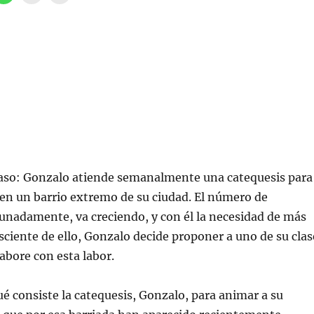
a
a
a
a
z
z
z
)
c
c
c
l
l
l
i
i
i
c
c
c
p
p
p
a
a
a
r
r
r
a
a
a
c
i
e
o
m
n
m
p
v
p
r
i
a
i
a
r
m
r
t
i
u
i
r
n
r
(
e
e
S
n
caso: Gonzalo atiende semanalmente una catequesis para
n
e
l
W
a
a
en un barrio extremo de su ciudad. El número de
h
b
c
a
r
e
tunadamente, va creciendo, y con él la necesidad de más
t
e
p
s
e
o
sciente de ello, Gonzalo decide proponer a uno de su clas
A
n
r
p
u
c
abore con esta labor.
p
n
o
(
a
r
S
v
r
e
e
e
a
n
o
é consiste la catequesis, Gonzalo, para animar a su
b
t
e
r
a
l