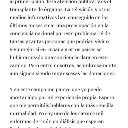
al primer plano de la atención pública: y es el
S
(
(
(
a
r
e
S
S
S
v
r
transplante de órganos. La televisión y otros
a
e
e
e
e
e
b
a
a
a
n
o
medios informativos han conseguido en los
r
b
b
b
t
e
e
r
r
r
a
l
últimos meses crear una preocupación en la
e
e
e
e
n
e
n
e
e
e
a
c
u
n
n
n
n
t
conciencia nacional por este problema: el de
n
u
u
u
u
r
a
n
n
n
e
ó
tantas y tantas personas que podrían vivir o
v
a
a
a
v
n
e
v
v
v
a
i
vivir mejor si en España y otros países se
n
e
e
e
)
c
t
n
n
n
o
hubiera creado una conciencia clara en este
a
t
t
t
a
n
a
a
a
u
camino. Pero entre nosotros, asombrosamente,
a
n
n
n
n
n
a
a
a
a
aún siguen siendo muy escasas las donaciones.
u
n
n
n
m
e
u
u
u
i
v
e
e
e
g
a
v
v
v
o
)
a
a
a
(
Y en este campo me parece que yo puedo
)
)
)
S
e
aportar algo por mi experiencia propia. Espero
a
b
que me permitáis hablaros con la más sencilla
r
e
normalidad. Yo soy uno de los catorce mil
e
n
enfermos de riñón en diálisis que esperan
u
n