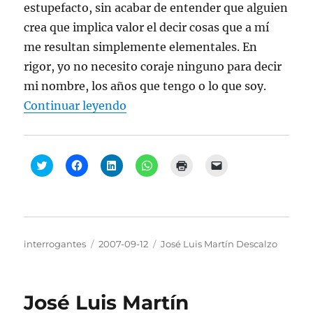
estupefacto, sin acabar de entender que alguien
crea que implica valor el decir cosas que a mí
me resultan simplemente elementales. En
rigor, yo no necesito coraje ninguno para decir
mi nombre, los años que tengo o lo que soy.
“José Luis Martín Descalzo, “Cura
Continuar leyendo
H
H
H
H
H
H
a
a
a
a
a
a
z
z
z
z
z
z
c
c
c
c
c
c
l
l
l
l
l
l
i
i
i
i
i
i
c
c
c
c
c
c
p
p
p
p
p
p
a
a
a
a
a
a
Autor
Publicado
Categorías
interrogantes
2007-09-12
José Luis Martín Descalzo
r
r
r
r
r
r
a
a
a
a
a
a
el
c
c
c
c
i
e
o
o
o
o
m
n
m
m
m
m
p
v
p
p
p
p
r
i
José Luis Martín
a
a
a
a
i
a
r
r
r
r
m
r