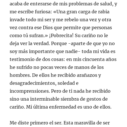
e
u
u
u
i
acaba de enterarse de mis problemas de salud, y
v
e
e
e
g
a
v
v
v
o
me escribe furiosa: «Una gran carga de rabia
)
a
a
a
(
)
)
)
S
invade todo mi ser y me rebelo una vez y otra
e
a
vez contra ese Dios que permite que personas
b
r
e
como tú sufran.» ¡Pobrecita! Su cariño no le
e
n
deja ver la verdad. Porque -aparte de que yo no
u
n
soy más importante que nadie- toda mi vida es
a
v
testimonio de dos cosas: en mis cincuenta años
e
n
he sufrido no pocas veces de manos de los
t
a
hombres. De ellos he recibido arañazos y
n
a
n
desagradecimientos, soledad e
u
e
incomprensiones. Pero de ti nada he recibido
v
a
sino una interminable siembra de gestos de
)
cariño. Mi última enfermedad es uno de ellos.
Me diste primero el ser. Esta maravilla de ser