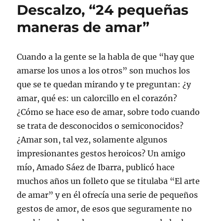
t
t
t
t
i
u
Descalzo, “24 pequeñas
i
i
i
i
r
n
r
r
r
r
(
e
e
e
e
e
S
n
maneras de amar”
n
n
n
n
e
l
T
F
L
W
a
a
w
a
i
h
b
c
i
c
n
a
r
e
t
e
k
t
e
p
Cuando a la gente se la habla de que “hay que
t
b
e
s
e
o
e
o
d
A
n
r
amarse los unos a los otros” son muchos los
r
o
I
p
u
c
(
k
n
p
n
o
que se te quedan mirando y te preguntan: ¿y
S
(
(
(
a
r
e
S
S
S
v
r
amar, qué es: un calorcillo en el corazón?
a
e
e
e
e
e
b
a
a
a
n
o
¿Cómo se hace eso de amar, sobre todo cuando
r
b
b
b
t
e
e
r
r
r
a
l
se trata de desconocidos o semiconocidos?
e
e
e
e
n
e
n
e
e
e
a
c
u
n
n
n
n
t
¿Amar son, tal vez, solamente algunos
n
u
u
u
u
r
a
n
n
n
e
ó
impresionantes gestos heroicos? Un amigo
v
a
a
a
v
n
e
v
v
v
a
i
mío, Amado Sáez de Ibarra, publicó hace
n
e
e
e
)
c
t
n
n
n
o
muchos años un folleto que se titulaba “El arte
a
t
t
t
a
n
a
a
a
u
de amar” y en él ofrecía una serie de pequeños
a
n
n
n
n
n
a
a
a
a
gestos de amor, de esos que seguramente no
u
n
n
n
m
e
u
u
u
i