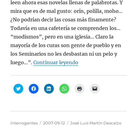
leen ahora esas novelas llenas de palabrotas. Y
t
a
mira que es de mal gusto: orín, polilla, moho…
n
a
n
¿No podrían decir las cosas más finamente?
u
e
Todavía en una cafetería se comprenden los…
v
a
“modismos”, pero en una iglesia… Claro la
)
mayoría de los curas son gente de pueblo y en
los Seminarios no les desbastan ni un pelo y
“José Luis Martín Desca
luego…”.
Continuar leyendo
H
H
H
H
H
H
a
a
a
a
a
a
z
z
z
z
z
z
c
c
c
c
c
c
l
l
l
l
l
l
i
i
i
i
i
i
c
c
c
c
c
c
p
p
p
p
p
p
a
a
a
a
a
a
Autor
Publicado
Categorías
interrogantes
2007-09-12
José Luis Martín Descalzo
r
r
r
r
r
r
a
a
a
a
a
a
el
c
c
c
c
i
e
o
o
o
o
m
n