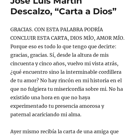
José Luis Martín
r
r
r
r
m
r
t
t
t
t
i
u
Descalzo, “Carta a Dios”
i
i
i
i
r
n
r
r
r
r
(
e
e
e
e
e
S
n
n
n
n
n
e
l
T
F
L
W
a
a
GRACIAS. CON ESTA PALABRA PODRÍA
w
a
i
h
b
c
i
c
n
a
r
e
CONCLUIR ESTA CARTA, DIOS MÍO, AMOR MÍO.
t
e
k
t
e
p
t
b
e
s
e
o
Porque eso es todo lo que tengo que decirte:
e
o
d
A
n
r
r
o
I
p
u
c
gracias, gracias. Sí, desde la altura de mis
(
k
n
p
n
o
S
(
(
(
a
r
e
S
S
S
v
r
cincuenta y cinco años, vuelvo mi vista atrás,
a
e
e
e
e
e
b
a
a
a
n
o
¿qué encuentro sino la interminable cordillera
r
b
b
b
t
e
e
r
r
r
a
l
de tu amor? No hay rincón en mi historia en el
e
e
e
e
n
e
n
e
e
e
a
c
que no fulgiera tu misericordia sobre mi. No ha
u
n
n
n
n
t
n
u
u
u
u
r
existido una hora en que no haya
a
n
n
n
e
ó
v
a
a
a
v
n
experimentado tu presencia amorosa y
e
v
v
v
a
i
n
e
e
e
)
c
t
n
n
n
o
paternal acariciando mi alma.
a
t
t
t
a
n
a
a
a
u
a
n
n
n
n
n
a
a
a
a
Ayer mismo recibía la carta de una amiga que
u
n
n
n
m