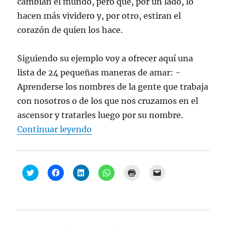
v
e
e
e
g
cambian el mundo, pero que, por un lado, lo
a
v
v
v
o
)
a
a
a
(
hacen más vividero y, por otro, estiran el
)
)
)
S
e
corazón de quien los hace.
a
b
r
e
Siguiendo su ejemplo voy a ofrecer aquí una
e
n
lista de 24 pequeñas maneras de amar: -
u
n
Aprenderse los nombres de la gente que trabaja
a
v
e
con nosotros o de los que nos cruzamos en el
n
t
ascensor y tratarles luego por su nombre.
a
n
“José Luis Martín Descalzo, “24
Continuar leyendo
a
n
u
e
v
a
H
H
H
H
H
H
)
a
a
a
a
a
a
z
z
z
z
z
z
c
c
c
c
c
c
l
l
l
l
l
l
i
i
i
i
i
i
c
c
c
c
c
c
p
p
p
p
p
p
a
a
a
a
a
a