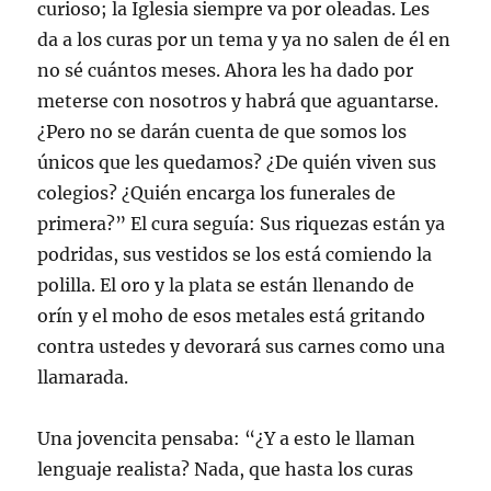
b
a
a
a
n
o
curioso; la Iglesia siempre va por oleadas. Les
r
b
b
b
t
e
e
r
r
r
a
l
da a los curas por un tema y ya no salen de él en
e
e
e
e
n
e
n
e
e
e
a
c
no sé cuántos meses. Ahora les ha dado por
u
n
n
n
n
t
n
u
u
u
u
r
meterse con nosotros y habrá que aguantarse.
a
n
n
n
e
ó
v
a
a
a
v
n
¿Pero no se darán cuenta de que somos los
e
v
v
v
a
i
n
e
e
e
)
c
t
n
n
n
o
únicos que les quedamos? ¿De quién viven sus
a
t
t
t
a
n
a
a
a
u
colegios? ¿Quién encarga los funerales de
a
n
n
n
n
n
a
a
a
a
primera?” El cura seguía: Sus riquezas están ya
u
n
n
n
m
e
u
u
u
i
podridas, sus vestidos se los está comiendo la
v
e
e
e
g
a
v
v
v
o
polilla. El oro y la plata se están llenando de
)
a
a
a
(
)
)
)
S
orín y el moho de esos metales está gritando
e
a
contra ustedes y devorará sus carnes como una
b
r
e
llamarada.
e
n
u
n
Una jovencita pensaba: “¿Y a esto le llaman
a
v
lenguaje realista? Nada, que hasta los curas
e
n