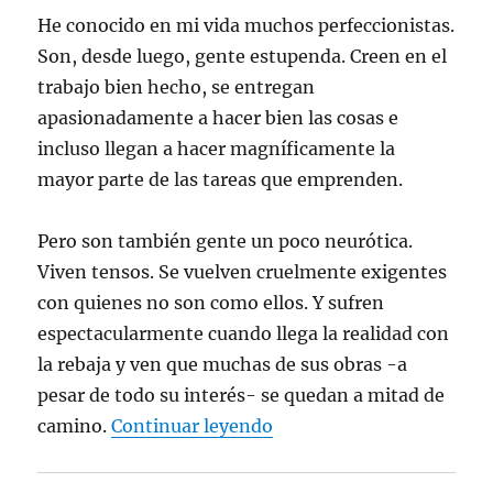
n
e
e
e
)
c
t
n
n
n
o
He conocido en mi vida muchos perfeccionistas.
a
t
t
t
a
n
a
a
a
u
Son, desde luego, gente estupenda. Creen en el
a
n
n
n
n
n
a
a
a
a
trabajo bien hecho, se entregan
u
n
n
n
m
e
u
u
u
i
v
e
e
e
g
apasionadamente a hacer bien las cosas e
a
v
v
v
o
)
a
a
a
(
incluso llegan a hacer magníficamente la
)
)
)
S
e
mayor parte de las tareas que emprenden.
a
b
r
e
Pero son también gente un poco neurótica.
e
n
Viven tensos. Se vuelven cruelmente exigentes
u
n
con quienes no son como ellos. Y sufren
a
v
e
espectacularmente cuando llega la realidad con
n
t
la rebaja y ven que muchas de sus obras -a
a
n
pesar de todo su interés- se quedan a mitad de
a
n
“José Luis Martín Descal
camino.
Continuar leyendo
u
e
v
a
)