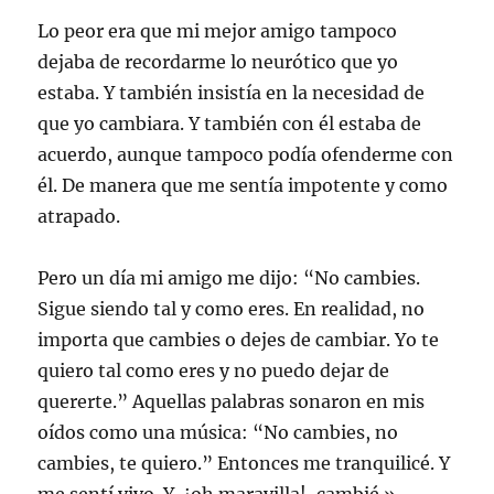
a
n
n
n
n
n
a
a
a
a
Lo peor era que mi mejor amigo tampoco
u
n
n
n
m
e
u
u
u
i
v
e
e
e
g
dejaba de recordarme lo neurótico que yo
a
v
v
v
o
)
a
a
a
(
estaba. Y también insistía en la necesidad de
)
)
)
S
e
que yo cambiara. Y también con él estaba de
a
b
acuerdo, aunque tampoco podía ofenderme con
r
e
él. De manera que me sentía impotente y como
e
n
atrapado.
u
n
a
v
e
Pero un día mi amigo me dijo: “No cambies.
n
t
Sigue siendo tal y como eres. En realidad, no
a
n
importa que cambies o dejes de cambiar. Yo te
a
n
quiero tal como eres y no puedo dejar de
u
e
quererte.” Aquellas palabras sonaron en mis
v
a
oídos como una música: “No cambies, no
)
cambies, te quiero.” Entonces me tranquilicé. Y