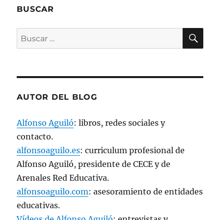
t
a
BUSCAR
n
a
n
BU
u
Buscar
e
v
por:
a
)
AUTOR DEL BLOG
Alfonso Aguiló
: libros, redes sociales y
contacto.
alfonsoaguilo.es
: curriculum profesional de
Alfonso Aguiló, presidente de CECE y de
Arenales Red Educativa.
alfonsoaguilo.com
: asesoramiento de entidades
educativas.
Vídeos de Alfonso Aguiló
: entrevistas y