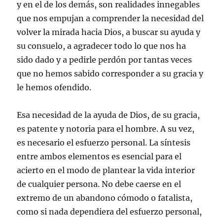
r
y en el de los demás, son realidades innegables
e
e
que nos empujan a comprender la necesidad del
n
u
volver la mirada hacia Dios, a buscar su ayuda y
n
a
su consuelo, a agradecer todo lo que nos ha
v
e
sido dado y a pedirle perdón por tantas veces
n
t
que no hemos sabido corresponder a su gracia y
a
n
le hemos ofendido.
a
n
u
e
v
Esa necesidad de la ayuda de Dios, de su gracia,
a
)
es patente y notoria para el hombre. A su vez,
es necesario el esfuerzo personal. La síntesis
entre ambos elementos es esencial para el
acierto en el modo de plantear la vida interior
de cualquier persona. No debe caerse en el
extremo de un abandono cómodo o fatalista,
como si nada dependiera del esfuerzo personal,