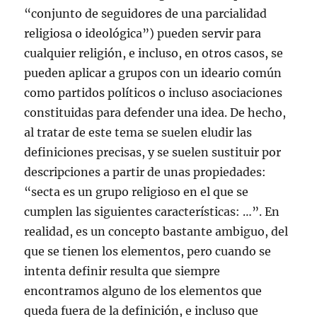
a
v
“conjunto de seguidores de una parcialidad
e
n
religiosa o ideológica”) pueden servir para
t
a
cualquier religión, e incluso, en otros casos, se
n
a
pueden aplicar a grupos con un ideario común
n
u
como partidos políticos o incluso asociaciones
e
v
a
constituidas para defender una idea. De hecho,
)
al tratar de este tema se suelen eludir las
definiciones precisas, y se suelen sustituir por
descripciones a partir de unas propiedades:
“secta es un grupo religioso en el que se
cumplen las siguientes características: …”. En
realidad, es un concepto bastante ambiguo, del
que se tienen los elementos, pero cuando se
intenta definir resulta que siempre
encontramos alguno de los elementos que
queda fuera de la definición, e incluso que