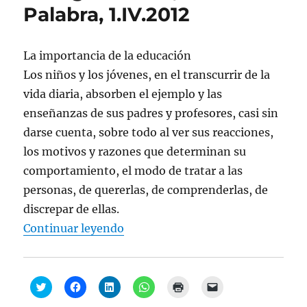
Palabra, 1.IV.2012
La importancia de la educación
Los niños y los jóvenes, en el transcurrir de la
vida diaria, absorben el ejemplo y las
enseñanzas de sus padres y profesores, casi sin
darse cuenta, sobre todo al ver sus reacciones,
los motivos y razones que determinan su
comportamiento, el modo de tratar a las
personas, de quererlas, de comprenderlas, de
discrepar de ellas.
“Alfonso Aguiló, “Educación y nue
Continuar leyendo
H
H
H
H
H
H
a
a
a
a
a
a
z
z
z
z
z
z