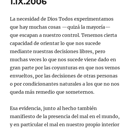
1.IX.2006
w
a
i
h
b
c
n
i
c
n
a
r
e
u
t
e
k
t
e
p
e
t
b
e
s
e
o
v
e
o
d
A
n
r
a
La necesidad de Dios Todos experimentamos
r
o
I
p
u
c
)
(
k
n
p
n
o
S
(
(
(
a
r
que hay muchas cosas —quizá la mayoría—
e
S
S
S
v
r
a
e
e
e
e
e
que escapan a nuestro control. Tenemos cierta
b
a
a
a
n
o
r
b
b
b
t
e
capacidad de orientar lo que nos sucede
e
r
r
r
a
l
e
e
e
e
n
e
mediante nuestras decisiones libres, pero
n
e
e
e
a
c
u
n
n
n
n
t
muchas veces lo que nos sucede viene dado en
n
u
u
u
u
r
a
n
n
n
e
ó
gran parte por las coyunturas en que nos vemos
v
a
a
a
v
n
e
v
v
v
a
i
envueltos, por las decisiones de otras personas
n
e
e
e
)
c
t
n
n
n
o
a
t
t
t
a
o por condicionantes naturales a los que no nos
n
a
a
a
u
a
n
n
n
n
queda más remedio que someternos.
n
a
a
a
a
u
n
n
n
m
e
u
u
u
i
v
e
e
e
g
Esa evidencia, junto al hecho también
a
v
v
v
o
)
a
a
a
(
manifiesto de la presencia del mal en el mundo,
)
)
)
S
e
y en particular el mal en nuestro propio interior
a
b