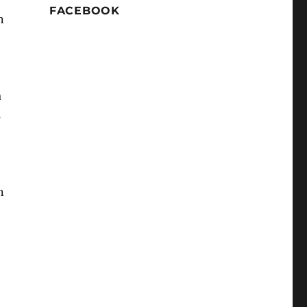
FACEBOOK
n
a
s
n