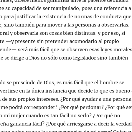
urales, ofrece menos garantías ante la patente debilidad
e su capacidad de ser manipulado, pues una referencia a
lo para justificar la existencia de normas de conducta que
, sino también para mover a las personas a observarlas.
ral y observarla son cosas bien distintas, y por eso, si
nte —y presente sin pretender acomodarlo al propio
iende— será más fácil que se observen esas leyes morales
te se dirige a Dios no sólo como legislador sino también
o se prescinde de Dios, es más fácil que el hombre se
vertirse en la única instancia que decide lo que es bueno
 de sus propios intereses. ¿Por qué ayudar a una persona
e me podrá corresponder? ¿Por qué perdonar? ¿Por qué se
 o mi mujer cuando es tan fácil no serlo? ¿Por qué no
eña ganancia fácil? ¿Por qué arriesgarse a decir la verdad