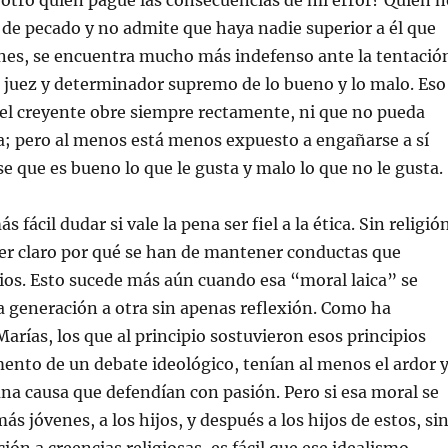
 otro quien pague las consecuencias de mi error? Quien n
 de pecado y no admite que haya nadie superior a él que
ones, se encuentra mucho más indefenso ante la tentació
 juez y determinador supremo de lo bueno y lo malo. Eso
 el creyente obre siempre rectamente, ni que no pueda
; pero al menos está menos expuesto a engañarse a sí
 que es bueno lo que le gusta y malo lo que no le gusta.
s fácil dudar si vale la pena ser fiel a la ética. Sin religió
ver claro por qué se han de mantener conductas que
ios. Esto sucede más aún cuando esa “moral laica” se
 generación a otra sin apenas reflexión. Como ha
Marías, los que al principio sostuvieron esos principios
ento de un debate ideológico, tenían al menos el ardor 
una causa que defendían con pasión. Pero si esa moral se
ás jóvenes, a los hijos, y después a los hijos de estos, si