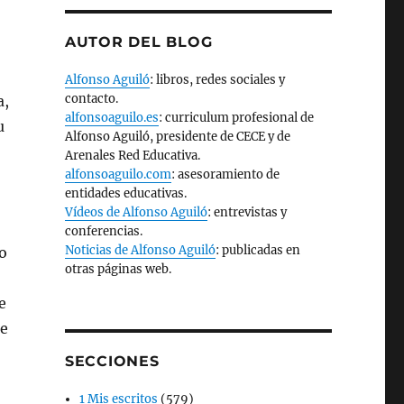
AUTOR DEL BLOG
Alfonso Aguiló
: libros, redes sociales y
contacto.
a,
alfonsoaguilo.es
: curriculum profesional de
u
Alfonso Aguiló, presidente de CECE y de
Arenales Red Educativa.
alfonsoaguilo.com
: asesoramiento de
entidades educativas.
Vídeos de Alfonso Aguiló
: entrevistas y
conferencias.
Noticias de Alfonso Aguiló
: publicadas en
o
otras páginas web.
e
ue
SECCIONES
1 Mis escritos
(579)