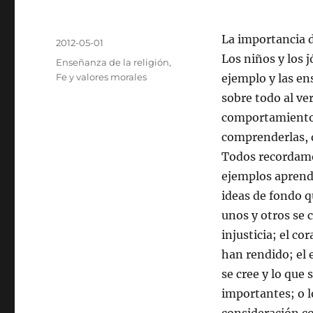
Autor
La importancia d
Publicado
2012-05-01
el
Los niños y los j
Categorías
Enseñanza de la religión
,
Fe y valores morales
ejemplo y las en
sobre todo al ve
comportamiento, 
comprenderlas, d
Todos recordamo
ejemplos aprendi
ideas de fondo q
unos y otros se 
injusticia; el co
han rendido; el 
se cree y lo que
importantes; o l