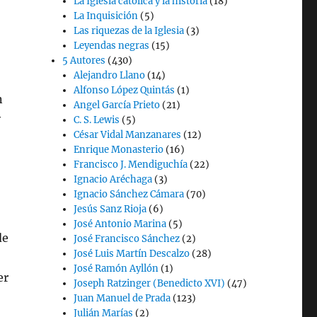
La Iglesia católica y la historia
(18)
La Inquisición
(5)
Las riquezas de la Iglesia
(3)
Leyendas negras
(15)
5 Autores
(430)
Alejandro Llano
(14)
Alfonso López Quintás
(1)
n
Angel García Prieto
(21)
y
C. S. Lewis
(5)
César Vidal Manzanares
(12)
Enrique Monasterio
(16)
Francisco J. Mendiguchía
(22)
Ignacio Aréchaga
(3)
Ignacio Sánchez Cámara
(70)
Jesús Sanz Rioja
(6)
José Antonio Marina
(5)
de
José Francisco Sánchez
(2)
José Luis Martín Descalzo
(28)
José Ramón Ayllón
(1)
er
Joseph Ratzinger (Benedicto XVI)
(47)
Juan Manuel de Prada
(123)
Julián Marías
(2)