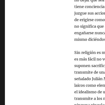
no dejar que sea
tiene conciencia
juzgue sus acci
de erigirse como
no significa que
engañarse nunca
mismo diciéndose
Sin religión es má
es más fácil no 
suponen sacrific
transmite de una
señalado Julián 
laicos como elem
el idealismo de 
transmite a los m