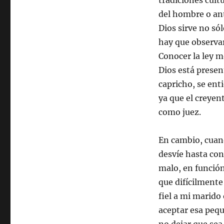
tradiciones cult
del hombre o ant
Dios sirve no só
hay que observar
Conocer la ley mo
Dios está prese
capricho, se ent
ya que el creyen
como juez.
En cambio, cuand
desvíe hasta con
malo, en función
que difícilment
fiel a mi marido
aceptar esa pequ