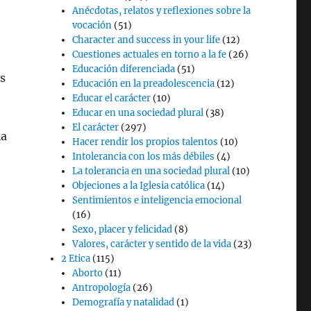
Anécdotas, relatos y reflexiones sobre la
vocación
(51)
Character and success in your life
(12)
Cuestiones actuales en torno a la fe
(26)
Educación diferenciada
(51)
s
Educación en la preadolescencia
(12)
Educar el carácter
(10)
Educar en una sociedad plural
(38)
El carácter
(297)
ia
Hacer rendir los propios talentos
(10)
Intolerancia con los más débiles
(4)
La tolerancia en una sociedad plural
(10)
Objeciones a la Iglesia católica
(14)
Sentimientos e inteligencia emocional
(16)
Sexo, placer y felicidad
(8)
Valores, carácter y sentido de la vida
(23)
2 Etica
(115)
Aborto
(11)
Antropología
(26)
Demografía y natalidad
(1)