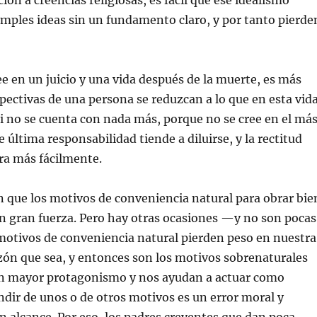
ión a creencias religiosas, es fácil que ese idealismo
mples ideas sin un fundamento claro, y por tanto pierde
e en un juicio y una vida después de la muerte, es más
rspectivas de una persona se reduzcan a lo que en esta vid
i no se cuenta con nada más, porque no se cree en el má
de última responsabilidad tiende a diluirse, y la rectitud
ra más fácilmente.
 que los motivos de conveniencia natural para obrar bie
n gran fuerza. Pero hay otras ocasiones —y no son pocas
motivos de conveniencia natural pierden peso en nuestra
zón que sea, y entonces son los motivos sobrenaturales
n mayor protagonismo y nos ayudan a actuar como
dir de unos o de otros motivos es un error moral y