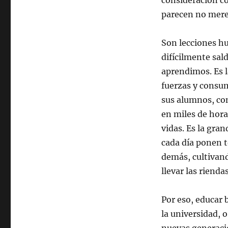
consideración co
parecen no mere
Son lecciones h
difícilmente sal
aprendimos. Es l
fuerzas y consum
sus alumnos, co
en miles de hora
vidas. Es la gra
cada día ponen t
demás, cultivand
llevar las rienda
Por eso, educar b
la universidad, 