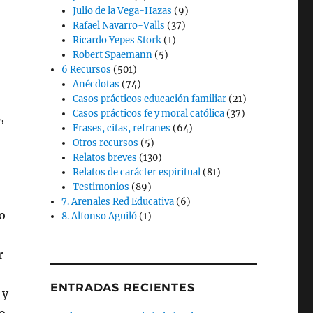
Julio de la Vega-Hazas
(9)
Rafael Navarro-Valls
(37)
Ricardo Yepes Stork
(1)
Robert Spaemann
(5)
6 Recursos
(501)
Anécdotas
(74)
Casos prácticos educación familiar
(21)
Casos prácticos fe y moral católica
(37)
,
Frases, citas, refranes
(64)
Otros recursos
(5)
Relatos breves
(130)
Relatos de carácter espiritual
(81)
Testimonios
(89)
7. Arenales Red Educativa
(6)
 o
8. Alfonso Aguiló
(1)
r
ENTRADAS RECIENTES
 y