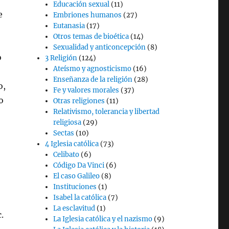
Educación sexual
(11)
e
Embriones humanos
(27)
Eutanasia
(17)
Otros temas de bioética
(14)
Sexualidad y anticoncepción
(8)
o
3 Religión
(124)
Ateísmo y agnosticismo
(16)
Enseñanza de la religión
(28)
o,
Fe y valores morales
(37)
o
Otras religiones
(11)
Relativismo, tolerancia y libertad
religiosa
(29)
Sectas
(10)
4 Iglesia católica
(73)
Celibato
(6)
Código Da Vinci
(6)
El caso Galileo
(8)
Instituciones
(1)
Isabel la católica
(7)
La esclavitud
(1)
.
La Iglesia católica y el nazismo
(9)