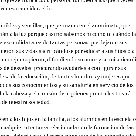
n que se trata a cada persona, también a las que a veces
cer esa consideración.
umildes y sencillas, que permanecen el anonimato, que
drán a la luz porque casi no sabemos ni cómo ni cuándo la
a escondida tarea de tantas personas que dejaron sus
ieron sus vidas sacrificándose por educar a sus hijos o a
mo mejor supieron, difundiendo su amor y su misericord
s de desvelos, procurando ayudarles a configurar sus
ndeza de la educación, de tantos hombres y mujeres que
odos sus conocimientos y su sabiduría en servicio de los
o la cabeza y el corazón de a quienes pronto les tocará
s de nuestra sociedad.
ien a los hijos en la familia, a los alumnos en la escuela o
o cualquier otra tarea relacionada con la formación de las