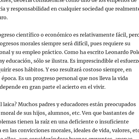
ones, debería considerarse como uno de los empeños de
ia y responsabilidad en cualquier sociedad que realment
uro.
ogreso científico o económico es relativamente fácil, per
rogresos morales siempre será difícil, pues requiere su
onal y su empleo práctico. Como ha escrito Leonardo Pol
y educación, sólo se ilustra. Es imprescindible el esfuerz
uirir esos hábitos. Y eso resultará costoso siempre, en
o época. Es un progreso personal que nos lleva la vida
depende en gran parte el acierto en el vivir.
l laica? Muchos padres y educadores están preocupados
 moral de sus hijos, alumnos, etc. Ven que bastantes de
blemas tienen la raíz en una deficiente o insuficiente
en las convicciones morales, ideales de vida, valores, etc