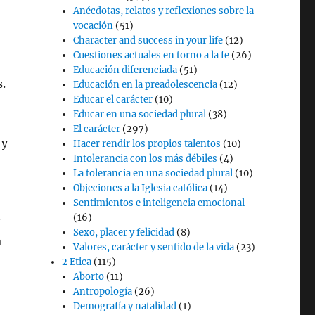
Anécdotas, relatos y reflexiones sobre la
vocación
(51)
Character and success in your life
(12)
Cuestiones actuales en torno a la fe
(26)
Educación diferenciada
(51)
s.
Educación en la preadolescencia
(12)
Educar el carácter
(10)
Educar en una sociedad plural
(38)
El carácter
(297)
 y
Hacer rendir los propios talentos
(10)
Intolerancia con los más débiles
(4)
La tolerancia en una sociedad plural
(10)
Objeciones a la Iglesia católica
(14)
Sentimientos e inteligencia emocional
(16)
Sexo, placer y felicidad
(8)
a
Valores, carácter y sentido de la vida
(23)
2 Etica
(115)
Aborto
(11)
Antropología
(26)
Demografía y natalidad
(1)