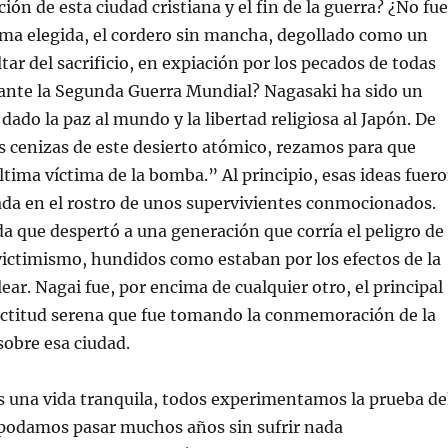
ción de esta ciudad cristiana y el fin de la guerra? ¿No fue
ima elegida, el cordero sin mancha, degollado como un
tar del sacrificio, en expiación por los pecados de todas
rante la Segunda Guerra Mundial? Nagasaki ha sido un
 dado la paz al mundo y la libertad religiosa al Japón. De
las cenizas de este desierto atómico, rezamos para que
ltima víctima de la bomba.” Al principio, esas ideas fuer
da en el rostro de unos supervivientes conmocionados.
a que despertó a una generación que corría el peligro de
l victimismo, hundidos como estaban por los efectos de la
ear. Nagai fue, por encima de cualquier otro, el principal
actitud serena que fue tomando la conmemoración de la
obre esa ciudad.
 una vida tranquila, todos experimentamos la prueba de
 podamos pasar muchos años sin sufrir nada