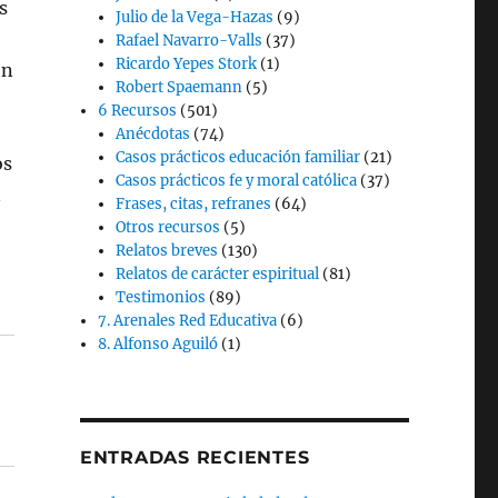
s
Julio de la Vega-Hazas
(9)
Rafael Navarro-Valls
(37)
Ricardo Yepes Stork
(1)
on
Robert Spaemann
(5)
6 Recursos
(501)
Anécdotas
(74)
Casos prácticos educación familiar
(21)
os
Casos prácticos fe y moral católica
(37)
n
Frases, citas, refranes
(64)
Otros recursos
(5)
Relatos breves
(130)
Relatos de carácter espiritual
(81)
Testimonios
(89)
7. Arenales Red Educativa
(6)
8. Alfonso Aguiló
(1)
ENTRADAS RECIENTES