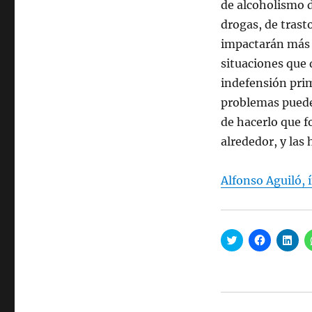
de alcoholismo de
drogas, de trast
impactarán más 
situaciones que 
indefensión prim
problemas puede
de hacerlo que f
alrededor, y la
Alfonso Aguiló, í
H
H
H
a
a
a
z
z
z
c
c
c
l
l
l
i
i
i
c
c
c
p
p
p
a
a
a