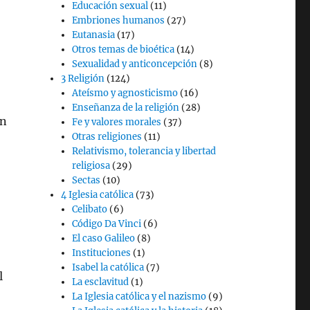
Educación sexual
(11)
Embriones humanos
(27)
Eutanasia
(17)
Otros temas de bioética
(14)
Sexualidad y anticoncepción
(8)
3 Religión
(124)
Ateísmo y agnosticismo
(16)
Enseñanza de la religión
(28)
on
Fe y valores morales
(37)
Otras religiones
(11)
Relativismo, tolerancia y libertad
religiosa
(29)
Sectas
(10)
4 Iglesia católica
(73)
Celibato
(6)
Código Da Vinci
(6)
El caso Galileo
(8)
Instituciones
(1)
Isabel la católica
(7)
l
La esclavitud
(1)
La Iglesia católica y el nazismo
(9)