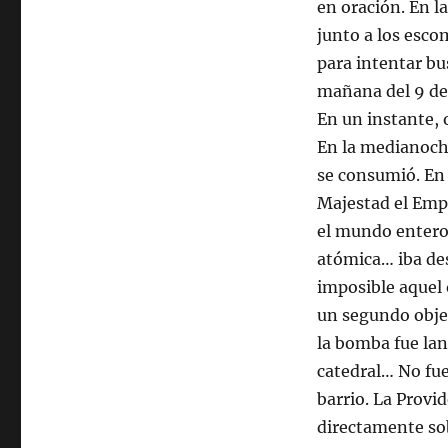
en oración. En l
junto a los esco
para intentar bu
mañana del 9 de
En un instante, 
En la medianoche
se consumió. En
Majestad el Empe
el mundo entero 
atómica… iba des
imposible aquel 
un segundo obje
la bomba fue lan
catedral… No fue
barrio. La Provi
directamente sob