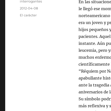
Autor
interrogantes
En las situacion
Publicado
2012-04-08
le llegó ese mo
el
Categorías
El carácter
norteamericano 
era un joven y p
hijos pequeños 
pacientes. Aquel 
instante. Aún pu
leucemia, pero y
muchos enfermos 
científicamente 
“Réquiem por Nag
apabullante hist
ante la tragedia
aniversarios de 
Su símbolo podrí
más reflexiva y 