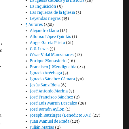
La Iglesia católica y la historia
(18)
La Inquisición
(5)
Las riquezas de la Iglesia
(3)
Leyendas negras
(15)
5 Autores
(430)
Alejandro Llano
(14)
Alfonso López Quintás
(1)
,
Angel García Prieto
(21)
C. S. Lewis
(5)
s
César Vidal Manzanares
(12)
Enrique Monasterio
(16)
e
Francisco J. Mendiguchía
(22)
Ignacio Aréchaga
(3)
Ignacio Sánchez Cámara
(70)
Jesús Sanz Rioja
(6)
José Antonio Marina
(5)
José Francisco Sánchez
(2)
José Luis Martín Descalzo
(28)
José Ramón Ayllón
(1)
a
Joseph Ratzinger (Benedicto XVI)
(47)
Juan Manuel de Prada
(123)
s
Julián Marías
(2)