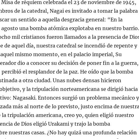
a Misa de réquiem celebrada el 23 de noviembre de 1945,
mbros de la catedral, Nagai es invitado a tomar la palabra
scar un sentido a aquella desgracia general: “En la
 agosto una bomba atómica explotaba en nuestro barrio.
ocho mil cristianos fueron llamados a la presencia de Dio
 de aquel día, nuestra catedral se incendió de repente y
 aquel mismo momento, en el palacio imperial, Su
rador dio a conocer su decisión de poner fin a la guerra,
percibió el resplandor de la paz. He oído que la bomba
tinada a otra ciudad. Unas nubes densas hicieron
objetivo, y la tripulación norteamericana se dirigió hacia
tivo: Nagasaki. Entonces surgió un problema mecánico y
zada más al norte de lo previsto, justo encima de nuestr
 la tripulación americana, creo yo, quien eligió nuestro
dencia de Dios eligió Urakami y trajo la bomba
re nuestras casas. ¿No hay quizá una profunda relación