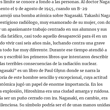
es límite se conoce a fondo a las personas. Al doctor Naga
mento el 9 de agosto de 1945, cuando un B-29
arrojó una bomba atómica sobre Nagasaki. Takashi Naga
restigioso radiólogo, muy enamorado de su mujer, con d
y un apasionante trabajo centrado en sus alumnos y sus
día fatídico, casi todo aquello desapareció para él en un
do vivir casi seis años más, luchando contra una grave
a todo fue muy diferente. Durante ese tiempo atendió a
y escribió los primeros libros que intentaron describir
las terribles consecuencias de la radiación nuclear.
asaki” es un libro de Paul Glynn donde se narra la
oria de este hombre sencillo y excepcional, cuya actitud
 atómica jugó un papel de enorme importancia. En los
la explosión, Hiroshima era una ciudad amarga y ruidosa.
a ser un puño cerrado con ira. Nagasaki, en cambio, era
silenciosa. Su símbolo podría ser el de unas manos unidas