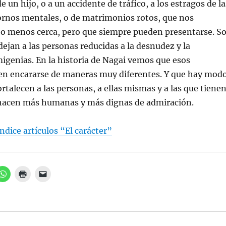
 un hijo, o a un accidente de tráfico, a los estragos de la
ornos mentales, o de matrimonios rotos, que nos
o menos cerca, pero que siempre pueden presentarse. S
dejan a las personas reducidas a la desnudez y la
igenias. En la historia de Nagai vemos que esos
n encararse de maneras muy diferentes. Y que hay mod
ortalecen a las personas, a ellas mismas y a las que tiene
s hacen más humanas y más dignas de admiración.
ndice artículos “El carácter”
H
H
H
a
a
a
z
z
z
c
c
c
l
l
l
i
i
i
c
c
c
p
p
p
a
a
a