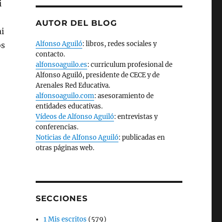
i
AUTOR DEL BLOG
i
Alfonso Aguiló
: libros, redes sociales y
os
contacto.
alfonsoaguilo.es
: curriculum profesional de
Alfonso Aguiló, presidente de CECE y de
Arenales Red Educativa.
alfonsoaguilo.com
: asesoramiento de
entidades educativas.
Vídeos de Alfonso Aguiló
: entrevistas y
conferencias.
Noticias de Alfonso Aguiló
: publicadas en
otras páginas web.
SECCIONES
1 Mis escritos
(579)