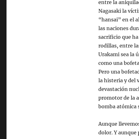
entre la aniquila
Nagasaki la víct
“hansai” en el al
las naciones du
sacrificio que ha
rodillas, entre 
Urakami sea la ú
como una bofeta
Pero una bofetad
la histeria y de
devastación nucl
promotor de la 
bomba atómica s
Aunque llevemos
dolor. Y aunque