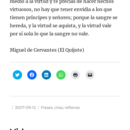
medio a la virtud y te precias de hacer hechos
virtuosos, no hay que tener envidia a los que
tienen príncipes y señores; porque la sangre se
hereda, y la virtud se aquista, y la virtud vale
por sí sola lo que la sangre no vale.
Miguel de Cervantes (El Quijote)
H
H
H
H
H
H
a
a
a
a
a
a
z
z
z
z
z
z
c
c
c
c
c
c
l
l
l
l
l
l
i
i
i
i
i
i
c
c
c
c
c
c
p
p
p
p
p
p
a
a
a
a
a
a
Autor
Publicado
Categorías
2007-09-12
Frases, citas, refranes
r
r
r
r
r
r
a
a
a
a
a
a
el
c
c
c
c
i
e
o
o
o
o
m
n
m
m
m
m
p
v
p
p
p
p
r
i