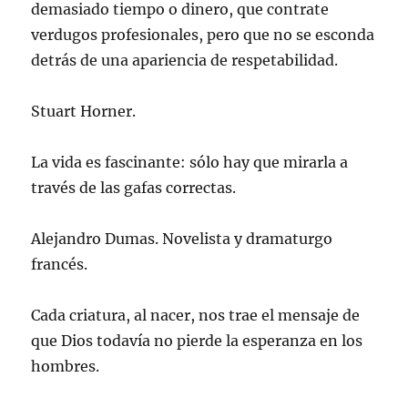
demasiado tiempo o dinero, que contrate
e
u
u
u
i
v
e
e
e
g
a
v
v
v
o
verdugos profesionales, pero que no se esconda
)
a
a
a
(
)
)
)
S
detrás de una apariencia de respetabilidad.
e
a
b
r
Stuart Horner.
e
e
n
u
La vida es fascinante: sólo hay que mirarla a
n
a
v
través de las gafas correctas.
e
n
t
a
Alejandro Dumas. Novelista y dramaturgo
n
a
francés.
n
u
e
v
Cada criatura, al nacer, nos trae el mensaje de
a
)
que Dios todavía no pierde la esperanza en los
hombres.