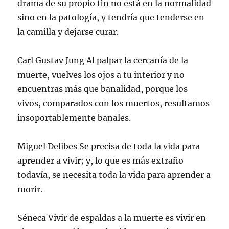
drama de su propio fin no está en la normalidad
n
a
a
a
u
a
n
n
n
n
sino en la patología, y tendría que tenderse en
n
a
a
a
a
u
n
n
n
m
la camilla y dejarse curar.
e
u
u
u
i
v
e
e
e
g
a
v
v
v
o
)
a
a
a
(
)
)
)
S
Carl Gustav Jung Al palpar la cercanía de la
e
a
muerte, vuelves los ojos a tu interior y no
b
r
encuentras más que banalidad, porque los
e
e
vivos, comparados con los muertos, resultamos
n
u
insoportablemente banales.
n
a
v
e
n
Miguel Delibes Se precisa de toda la vida para
t
a
aprender a vivir; y, lo que es más extraño
n
a
todavía, se necesita toda la vida para aprender a
n
u
morir.
e
v
a
)
Séneca Vivir de espaldas a la muerte es vivir en