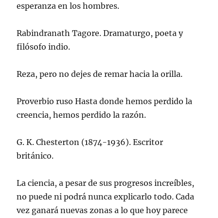
a
esperanza en los hombres.
b
r
e
e
Rabindranath Tagore. Dramaturgo, poeta y
n
u
filósofo indio.
n
a
v
e
n
Reza, pero no dejes de remar hacia la orilla.
t
a
n
a
Proverbio ruso Hasta donde hemos perdido la
n
u
creencia, hemos perdido la razón.
e
v
a
)
G. K. Chesterton (1874-1936). Escritor
británico.
La ciencia, a pesar de sus progresos increíbles,
no puede ni podrá nunca explicarlo todo. Cada
vez ganará nuevas zonas a lo que hoy parece