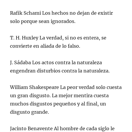
r
b
b
b
t
e
e
r
r
r
a
l
e
e
e
e
n
e
n
e
e
e
a
c
Rafik Schami Los hechos no dejan de existir
u
n
n
n
n
t
n
u
u
u
u
r
solo porque sean ignorados.
a
n
n
n
e
ó
v
a
a
a
v
n
e
v
v
v
a
i
n
e
e
e
)
c
T. H. Huxley La verdad, si no es entera, se
t
n
n
n
o
a
t
t
t
a
convierte en aliada de lo falso.
n
a
a
a
u
a
n
n
n
n
n
a
a
a
a
u
n
n
n
m
J. Sádaba Los actos contra la naturaleza
e
u
u
u
i
v
e
e
e
g
a
v
v
v
o
engendran disturbios contra la naturaleza.
)
a
a
a
(
)
)
)
S
e
a
William Shakespeare La peor verdad solo cuesta
b
r
un gran disgusto. La mejor mentira cuesta
e
e
muchos disgustos pequeños y al final, un
n
u
disgusto grande.
n
a
v
e
n
Jacinto Benavente Al hombre de cada siglo le
t