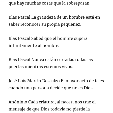
que hay muchas cosas que la sobrepasan.
T
F
L
W
a
a
w
a
i
h
b
c
i
c
n
a
r
e
t
e
k
t
e
p
t
b
e
s
e
o
Blas Pascal La grandeza de un hombre está en
e
o
d
A
n
r
r
o
I
p
u
c
saber reconocer su propia pequeñez.
(
k
n
p
n
o
S
(
(
(
a
r
e
S
S
S
v
r
a
e
e
e
e
e
Blas Pascal Sabed que el hombre supera
b
a
a
a
n
o
r
b
b
b
t
e
infinitamente al hombre.
e
r
r
r
a
l
e
e
e
e
n
e
n
e
e
e
a
c
u
n
n
n
n
t
n
u
u
u
u
r
Blas Pascal Nunca están cerradas todas las
a
n
n
n
e
ó
v
a
a
a
v
n
puertas mientras estemos vivos.
e
v
v
v
a
i
n
e
e
e
)
c
t
n
n
n
o
a
t
t
t
a
José Luis Martín Descalzo El mayor acto de fe es
n
a
a
a
u
a
n
n
n
n
cuando una persona decide que no es Dios.
n
a
a
a
a
u
n
n
n
m
e
u
u
u
i
v
e
e
e
g
a
v
v
v
o
Anónimo Cada criatura, al nacer, nos trae el
)
a
a
a
(
)
)
)
S
mensaje de que Dios todavía no pierde la
e