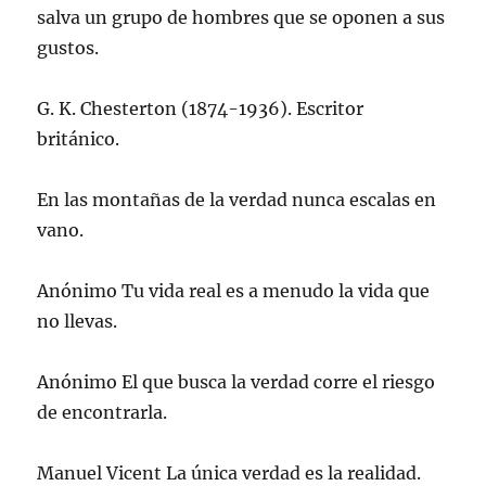
a
salva un grupo de hombres que se oponen a sus
n
a
gustos.
n
u
e
v
G. K. Chesterton (1874-1936). Escritor
a
)
británico.
En las montañas de la verdad nunca escalas en
vano.
Anónimo Tu vida real es a menudo la vida que
no llevas.
Anónimo El que busca la verdad corre el riesgo
de encontrarla.
Manuel Vicent La única verdad es la realidad.