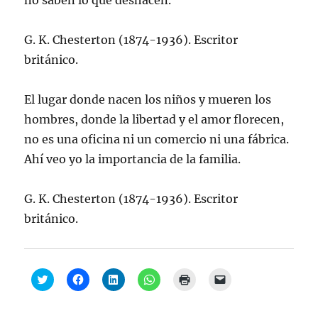
no saben lo que deshacen.
G. K. Chesterton (1874-1936). Escritor
británico.
El lugar donde nacen los niños y mueren los
hombres, donde la libertad y el amor florecen,
no es una oficina ni un comercio ni una fábrica.
Ahí veo yo la importancia de la familia.
G. K. Chesterton (1874-1936). Escritor
británico.
H
H
H
H
H
H
a
a
a
a
a
a
z
z
z
z
z
z
c
c
c
c
c
c
l
l
l
l
l
l