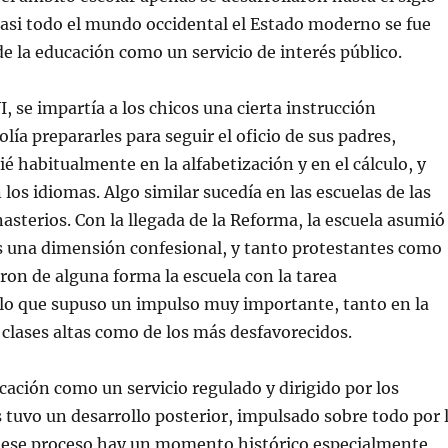
t
e
p
s
e
o
asi todo el mundo occidental el Estado moderno se fue
A
n
r
p
u
c
e la educación como un servicio de interés público.
p
n
o
(
a
r
S
v
r
e
e
e
I, se impartía a los chicos una cierta instrucción
a
n
o
b
t
e
lía prepararles para seguir el oficio de sus padres,
r
a
l
e
n
e
e
a
c
é habitualmente en la alfabetización y en el cálculo, y
n
n
t
u
u
r
los idiomas. Algo similar sucedía en las escuelas de las
n
e
ó
a
v
n
asterios. Con la llegada de la Reforma, la escuela asumió
v
a
i
e
)
c
 una dimensión confesional, y tanto protestantes como
n
o
t
a
aron de alguna forma la escuela con la tarea
a
u
n
n
 lo que supuso un impulso muy importante, tanto en la
a
a
n
m
 clases altas como de los más desfavorecidos.
u
i
e
g
v
o
a
(
)
S
ucación como un servicio regulado y dirigido por los
e
a
 tuvo un desarrollo posterior, impulsado sobre todo por 
b
r
en ese proceso hay un momento histórico especialmente