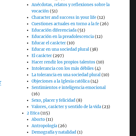
Anécdotas, relatos y reflexiones sobre la
vocación
(51)
Character and success in your life
(12)
Cuestiones actuales en torno a la fe
(26)
Educación diferenciada
(51)
Educación en la preadolescencia
(12)
Educar el carácter
(10)
Educar en una sociedad plural
(38)
El carácter
(297)
Hacer rendir los propios talentos
(10)
Intolerancia con los más débiles
(4)
La tolerancia en una sociedad plural
(10)
Objeciones a la Iglesia católica
(14)
r
Sentimientos e inteligencia emocional
(16)
Sexo, placer y felicidad
(8)
Valores, carácter y sentido de la vida
(23)
2 Etica
(115)
Aborto
(11)
Antropología
(26)
Demografía y natalidad
(1)