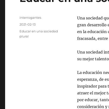
Autor
interrogantes
Una sociedad qu
Publicado
2021-02-13
gran desarrollo 
el
Categorías
Educar en una sociedad
en la educación 
plural
fracasada, entre
Una sociedad int
su mejor talento
La educación ne
esperanza, de es
inspirador para
atraer el mejor 
por educar, tant
consideración y 