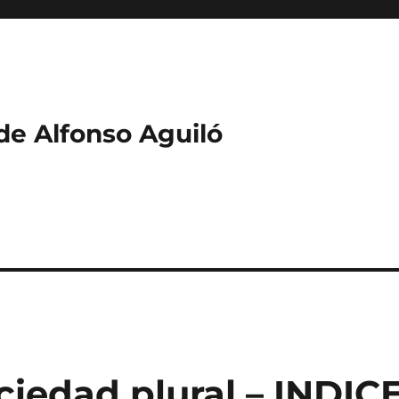
 de Alfonso Aguiló
iedad plural – INDIC