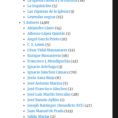
La Iglesia católica y la historia
(18)
La Inquisición
(5)
Las riquezas de la Iglesia
(3)
Leyendas negras
(15)
5 Autores
(430)
Alejandro Llano
(14)
Alfonso López Quintás
(1)
Angel García Prieto
(21)
C. S. Lewis
(5)
César Vidal Manzanares
(12)
Enrique Monasterio
(16)
Francisco J. Mendiguchía
(22)
Ignacio Aréchaga
(3)
Ignacio Sánchez Cámara
(70)
Jesús Sanz Rioja
(6)
José Antonio Marina
(5)
José Francisco Sánchez
(2)
José Luis Martín Descalzo
(28)
José Ramón Ayllón
(1)
Joseph Ratzinger (Benedicto XVI)
(47)
Juan Manuel de Prada
(123)
Julián Marías
(2)