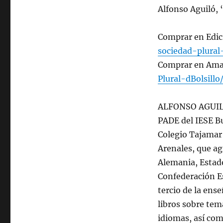
Alfonso Aguiló, 
Comprar en Edic
sociedad-plura
Comprar en Am
Plural-dBolsill
ALFONSO AGUILÓ 
PADE del IESE Bu
Colegio Tajamar 
Arenales, que a
Alemania, Estado
Confederación E
tercio de la ens
libros sobre tem
idiomas, así com