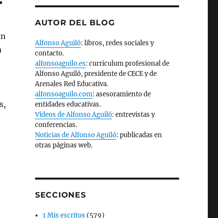
AUTOR DEL BLOG
un
Alfonso Aguiló
: libros, redes sociales y
a
contacto.
alfonsoaguilo.es
: curriculum profesional de
Alfonso Aguiló, presidente de CECE y de
Arenales Red Educativa.
alfonsoaguilo.com
: asesoramiento de
s,
entidades educativas.
Vídeos de Alfonso Aguiló
: entrevistas y
conferencias.
Noticias de Alfonso Aguiló
: publicadas en
otras páginas web.
SECCIONES
1 Mis escritos
(579)