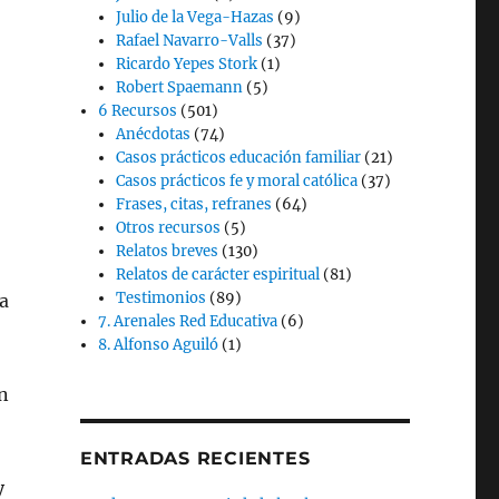
Julio de la Vega-Hazas
(9)
Rafael Navarro-Valls
(37)
Ricardo Yepes Stork
(1)
Robert Spaemann
(5)
6 Recursos
(501)
Anécdotas
(74)
Casos prácticos educación familiar
(21)
Casos prácticos fe y moral católica
(37)
Frases, citas, refranes
(64)
Otros recursos
(5)
Relatos breves
(130)
Relatos de carácter espiritual
(81)
Testimonios
(89)
a
7. Arenales Red Educativa
(6)
8. Alfonso Aguiló
(1)
n
ENTRADAS RECIENTES
y