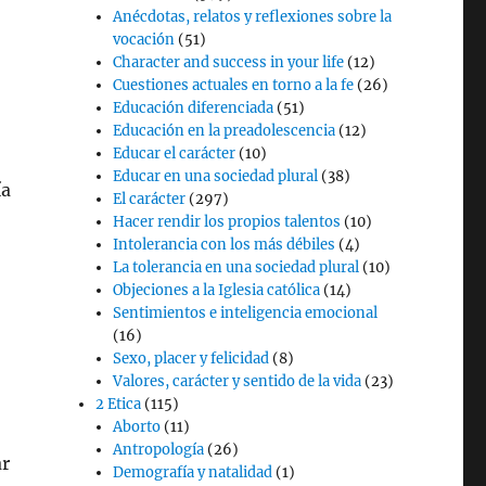
Anécdotas, relatos y reflexiones sobre la
vocación
(51)
Character and success in your life
(12)
Cuestiones actuales en torno a la fe
(26)
Educación diferenciada
(51)
Educación en la preadolescencia
(12)
Educar el carácter
(10)
Educar en una sociedad plural
(38)
ía
El carácter
(297)
Hacer rendir los propios talentos
(10)
Intolerancia con los más débiles
(4)
La tolerancia en una sociedad plural
(10)
Objeciones a la Iglesia católica
(14)
Sentimientos e inteligencia emocional
(16)
Sexo, placer y felicidad
(8)
Valores, carácter y sentido de la vida
(23)
2 Etica
(115)
Aborto
(11)
Antropología
(26)
ar
Demografía y natalidad
(1)