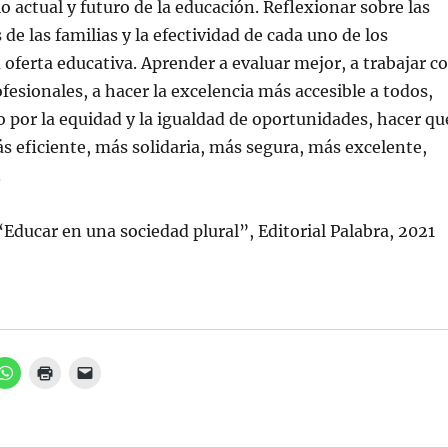
o actual y futuro de la educación. Reflexionar sobre las
de las familias y la efectividad de cada uno de los
 oferta educativa. Aprender a evaluar mejor, a trabajar c
ofesionales, a hacer la excelencia más accesible a todos,
 por la equidad y la igualdad de oportunidades, hacer qu
ás eficiente, más solidaria, más segura, más excelente,
.
“Educar en una sociedad plural”, Editorial Palabra, 2021
H
H
H
a
a
a
z
z
z
c
c
c
l
l
l
i
i
i