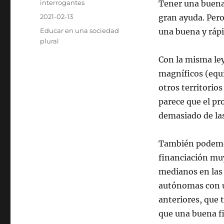
Autor
interrogantes
Tener una buena 
Publicado
2021-02-13
gran ayuda. Per
el
Categorías
Educar en una sociedad
una buena y rápi
plural
Con la misma ley
magníficos (equi
otros territorios
parece que el p
demasiado de las
También podemo
financiación muy
medianos en las
autónomas con u
anteriores, que
que una buena fi