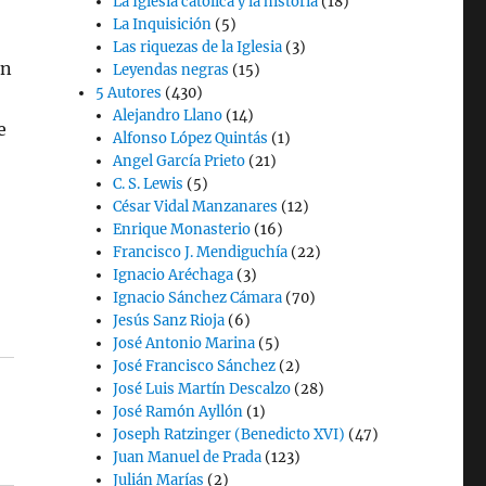
La Iglesia católica y la historia
(18)
La Inquisición
(5)
Las riquezas de la Iglesia
(3)
on
Leyendas negras
(15)
5 Autores
(430)
Alejandro Llano
(14)
e
Alfonso López Quintás
(1)
Angel García Prieto
(21)
C. S. Lewis
(5)
César Vidal Manzanares
(12)
Enrique Monasterio
(16)
Francisco J. Mendiguchía
(22)
Ignacio Aréchaga
(3)
Ignacio Sánchez Cámara
(70)
Jesús Sanz Rioja
(6)
José Antonio Marina
(5)
José Francisco Sánchez
(2)
José Luis Martín Descalzo
(28)
José Ramón Ayllón
(1)
Joseph Ratzinger (Benedicto XVI)
(47)
Juan Manuel de Prada
(123)
Julián Marías
(2)