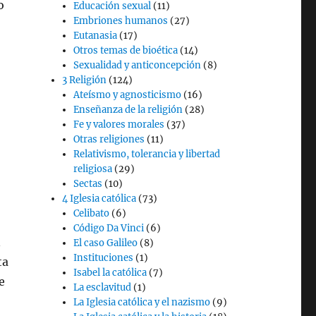
o
Educación sexual
(11)
Embriones humanos
(27)
Eutanasia
(17)
Otros temas de bioética
(14)
Sexualidad y anticoncepción
(8)
3 Religión
(124)
Ateísmo y agnosticismo
(16)
Enseñanza de la religión
(28)
Fe y valores morales
(37)
Otras religiones
(11)
Relativismo, tolerancia y libertad
religiosa
(29)
Sectas
(10)
4 Iglesia católica
(73)
Celibato
(6)
Código Da Vinci
(6)
n
El caso Galileo
(8)
Instituciones
(1)
ta
Isabel la católica
(7)
e
La esclavitud
(1)
La Iglesia católica y el nazismo
(9)