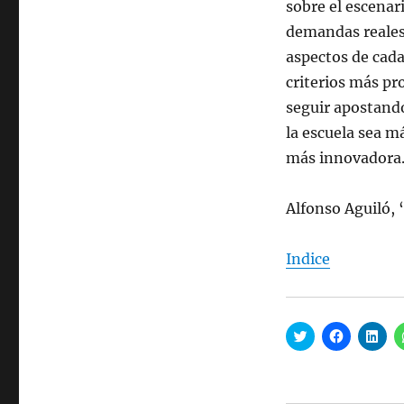
sobre el escenari
demandas reales 
aspectos de cada
criterios más pr
seguir apostando
la escuela sea m
más innovadora
Alfonso Aguiló, 
Indice
H
H
H
a
a
a
z
z
z
c
c
c
l
l
l
i
i
i