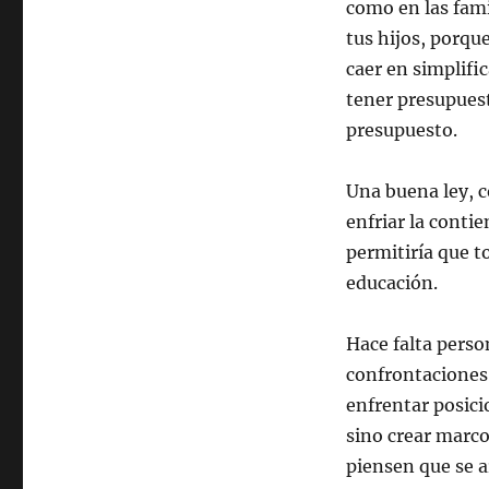
como en las fami
tus hijos, porq
caer en simplifi
tener presupues
presupuesto.
Una buena ley, c
enfriar la conti
permitiría que t
educación.
Hace falta perso
confrontaciones.
enfrentar posici
sino crear marc
piensen que se a