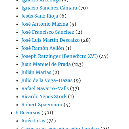
Ignacio Sánchez Cámara
(70)
Jesús Sanz Rioja
(6)
José Antonio Marina
(5)
José Francisco Sánchez
(2)
José Luis Martín Descalzo
(28)
José Ramón Ayllón
(1)
Joseph Ratzinger (Benedicto XVI)
(47)
Juan Manuel de Prada
(123)
Julián Marías
(2)
Julio de la Vega-Hazas
(9)
Rafael Navarro-Valls
(37)
Ricardo Yepes Stork
(1)
Robert Spaemann
(5)
6 Recursos
(501)
Anécdotas
(74)
Casos prácticos educación familiar
(21)