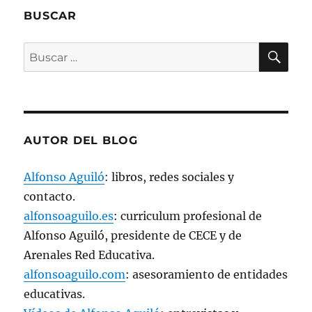
a
n
BUSCAR
a
n
u
BU
e
Buscar
v
a
por:
)
AUTOR DEL BLOG
Alfonso Aguiló
: libros, redes sociales y
contacto.
alfonsoaguilo.es
: curriculum profesional de
Alfonso Aguiló, presidente de CECE y de
Arenales Red Educativa.
alfonsoaguilo.com
: asesoramiento de entidades
educativas.