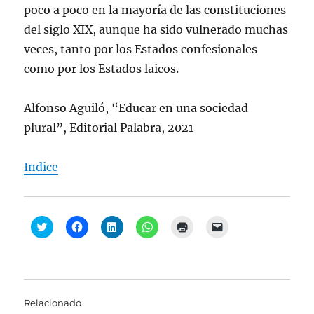
poco a poco en la mayoría de las constituciones
del siglo XIX, aunque ha sido vulnerado muchas
veces, tanto por los Estados confesionales
como por los Estados laicos.
Alfonso Aguiló, “Educar en una sociedad
plural”, Editorial Palabra, 2021
Indice
H
H
H
H
H
H
a
a
a
a
a
a
z
z
z
z
z
z
c
c
c
c
c
c
l
l
l
l
l
l
i
i
i
i
i
i
c
c
c
c
c
c
p
p
p
p
p
p
a
a
a
a
a
a
Relacionado
r
r
r
r
r
r