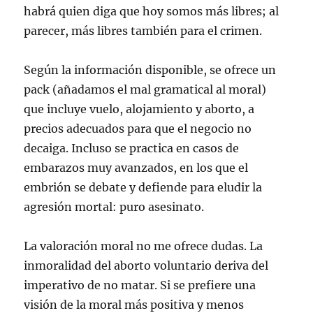
n
a
a
a
u
habrá quien diga que hoy somos más libres; al
a
n
n
n
n
n
a
a
a
a
parecer, más libres también para el crimen.
u
n
n
n
m
e
u
u
u
i
v
e
e
e
g
a
v
v
v
o
)
a
a
a
(
Según la información disponible, se ofrece un
)
)
)
S
e
pack (añadamos el mal gramatical al moral)
a
b
que incluye vuelo, alojamiento y aborto, a
r
e
precios adecuados para que el negocio no
e
n
decaiga. Incluso se practica en casos de
u
n
embarazos muy avanzados, en los que el
a
v
e
embrión se debate y defiende para eludir la
n
t
agresión mortal: puro asesinato.
a
n
a
n
La valoración moral no me ofrece dudas. La
u
e
inmoralidad del aborto voluntario deriva del
v
a
imperativo de no matar. Si se prefiere una
)
visión de la moral más positiva y menos