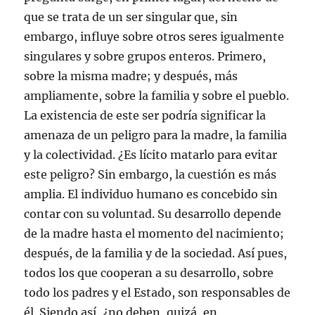
e
r
r
r
a
l
que se trata de un ser singular que, sin
e
e
e
e
n
e
n
e
e
e
a
c
u
n
n
n
n
t
embargo, influye sobre otros seres igualmente
n
u
u
u
u
r
a
n
n
n
e
ó
singulares y sobre grupos enteros. Primero,
v
a
a
a
v
n
e
v
v
v
a
i
sobre la misma madre; y después, más
n
e
e
e
)
c
t
n
n
n
o
ampliamente, sobre la familia y sobre el pueblo.
a
t
t
t
a
n
a
a
a
u
La existencia de este ser podría significar la
a
n
n
n
n
n
a
a
a
a
amenaza de un peligro para la madre, la familia
u
n
n
n
m
e
u
u
u
i
v
e
e
e
g
y la colectividad. ¿Es lícito matarlo para evitar
a
v
v
v
o
)
a
a
a
(
este peligro? Sin embargo, la cuestión es más
)
)
)
S
e
amplia. El individuo humano es concebido sin
a
b
contar con su voluntad. Su desarrollo depende
r
e
de la madre hasta el momento del nacimiento;
e
n
después, de la familia y de la sociedad. Así pues,
u
n
todos los que cooperan a su desarrollo, sobre
a
v
e
todo los padres y el Estado, son responsables de
n
t
él. Siendo así, ¿no deben, quizá, en