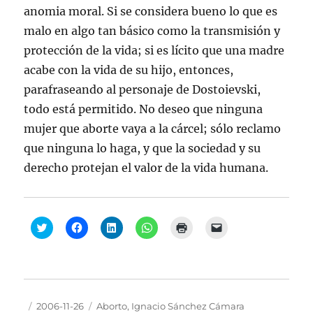
anomia moral. Si se considera bueno lo que es
malo en algo tan básico como la transmisión y
protección de la vida; si es lícito que una madre
acabe con la vida de su hijo, entonces,
parafraseando al personaje de Dostoievski,
todo está permitido. No deseo que ninguna
mujer que aborte vaya a la cárcel; sólo reclamo
que ninguna lo haga, y que la sociedad y su
derecho protejan el valor de la vida humana.
H
H
H
H
H
H
a
a
a
a
a
a
z
z
z
z
z
z
c
c
c
c
c
c
l
l
l
l
l
l
i
i
i
i
i
i
c
c
c
c
c
c
p
p
p
p
p
p
a
a
a
a
a
a
Autor
Publicado
Categorías
2006-11-26
Aborto
,
Ignacio Sánchez Cámara
r
r
r
r
r
r