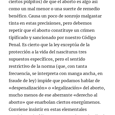
ciertos púlpitos) de que el aborto es algo así
e
v
v
v
a
i
n
e
e
e
)
c
t
n
n
n
o
como un mal menor o una suerte de remedio
a
t
t
t
a
n
a
a
a
u
benéfico. Causa un poco de sonrojo malgastar
a
n
n
n
n
n
a
a
a
a
tinta en estas precisiones, pero debemos
u
n
n
n
m
e
u
u
u
i
repetir que el aborto constituye un crimen
v
e
e
e
g
a
v
v
v
o
tipificado y sancionado por nuestro Código
)
a
a
a
(
)
)
)
S
Penal. Es cierto que la ley exceptúa de la
e
a
protección a la vida del nasciturus tres
b
r
e
supuestos específicos, pero el sentido
e
n
restrictivo de la norma (que, con tanta
u
n
frecuencia, se interpreta con manga ancha, en
a
v
fraude de ley) impide que podamos hablar de
e
n
«despenalización» o «legalización» del aborto,
t
a
mucho menos de ese aberrante «derecho al
n
a
n
aborto» que enarbolan ciertos energúmenos.
u
e
Conviene insistir en estas elementales
v