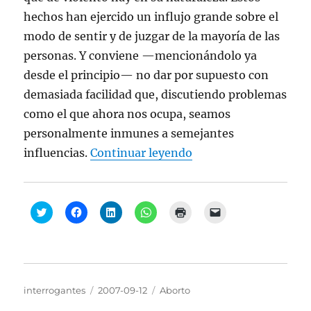
hechos han ejercido un influjo grande sobre el
modo de sentir y de juzgar de la mayoría de las
personas. Y conviene —mencionándolo ya
desde el principio— no dar por supuesto con
demasiada facilidad que, discutiendo problemas
como el que ahora nos ocupa, seamos
personalmente inmunes a semejantes
“Romano Guardini, “E
influencias.
Continuar leyendo
H
H
H
H
H
H
a
a
a
a
a
a
z
z
z
z
z
z
c
c
c
c
c
c
l
l
l
l
l
l
i
i
i
i
i
i
c
c
c
c
c
c
p
p
p
p
p
p
a
a
a
a
a
a
Autor
Publicado
Categorías
interrogantes
2007-09-12
Aborto
r
r
r
r
r
r
a
a
a
a
a
a
el
c
c
c
c
i
e