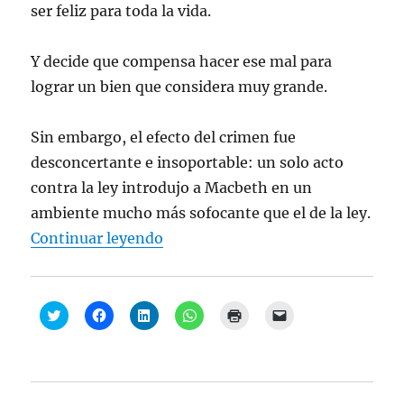
t
ser feliz para toda la vida.
a
n
a
n
Y decide que compensa hacer ese mal para
u
e
lograr un bien que considera muy grande.
v
a
)
Sin embargo, el efecto del crimen fue
desconcertante e insoportable: un solo acto
contra la ley introdujo a Macbeth en un
ambiente mucho más sofocante que el de la ley.
“Derecho a decidir, pero hay un t
Continuar leyendo
H
H
H
H
H
H
a
a
a
a
a
a
z
z
z
z
z
z
c
c
c
c
c
c
l
l
l
l
l
l
i
i
i
i
i
i
c
c
c
c
c
c
p
p
p
p
p
p