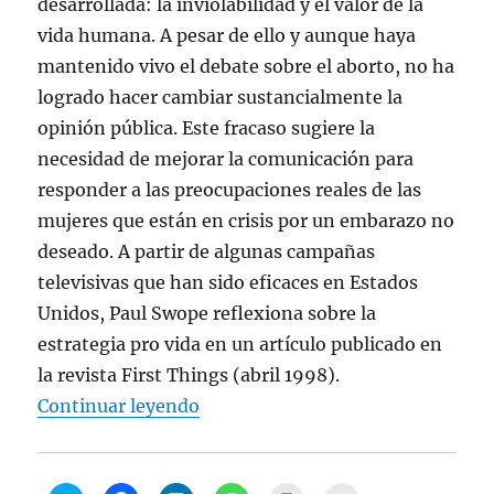
desarrollada: la inviolabilidad y el valor de la
n
e
e
e
)
c
t
n
n
n
o
vida humana. A pesar de ello y aunque haya
a
t
t
t
a
n
a
a
a
u
mantenido vivo el debate sobre el aborto, no ha
a
n
n
n
n
n
a
a
a
a
logrado hacer cambiar sustancialmente la
u
n
n
n
m
e
u
u
u
i
v
e
e
e
g
opinión pública. Este fracaso sugiere la
a
v
v
v
o
)
a
a
a
(
necesidad de mejorar la comunicación para
)
)
)
S
e
responder a las preocupaciones reales de las
a
b
mujeres que están en crisis por un embarazo no
r
e
deseado. A partir de algunas campañas
e
n
televisivas que han sido eficaces en Estados
u
n
Unidos, Paul Swope reflexiona sobre la
a
v
e
estrategia pro vida en un artículo publicado en
n
t
la revista First Things (abril 1998).
a
n
“Paul Swope, “Por una comunicació
Continuar leyendo
a
n
u
e
v
a