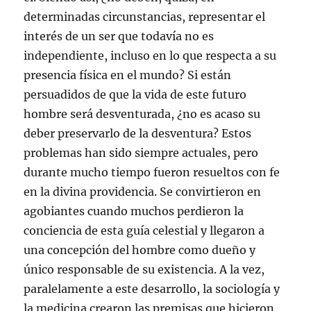
a
n
determinadas circunstancias, representar el
a
n
interés de un ser que todavía no es
u
e
independiente, incluso en lo que respecta a su
v
a
presencia física en el mundo? Si están
)
persuadidos de que la vida de este futuro
hombre será desventurada, ¿no es acaso su
deber preservarlo de la desventura? Estos
problemas han sido siempre actuales, pero
durante mucho tiempo fueron resueltos con fe
en la divina providencia. Se convirtieron en
agobiantes cuando muchos perdieron la
conciencia de esta guía celestial y llegaron a
una concepción del hombre como dueño y
único responsable de su existencia. A la vez,
paralelamente a este desarrollo, la sociología y
la medicina crearon las premisas que hicieron