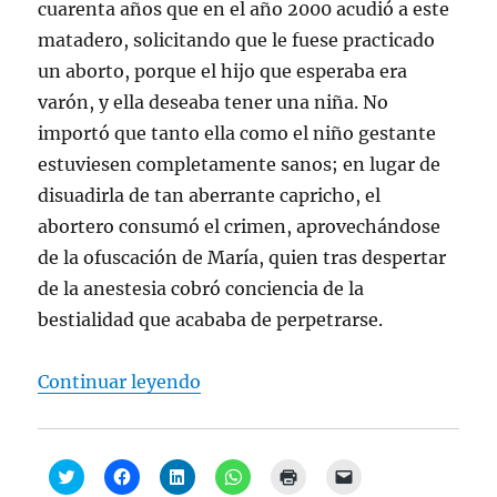
cuarenta años que en el año 2000 acudió a este
matadero, solicitando que le fuese practicado
un aborto, porque el hijo que esperaba era
varón, y ella deseaba tener una niña. No
importó que tanto ella como el niño gestante
estuviesen completamente sanos; en lugar de
disuadirla de tan aberrante capricho, el
abortero consumó el crimen, aprovechándose
de la ofuscación de María, quien tras despertar
de la anestesia cobró conciencia de la
bestialidad que acababa de perpetrarse.
“Juan Manuel de Prada, “Matadero
Continuar leyendo
H
H
H
H
H
H
a
a
a
a
a
a