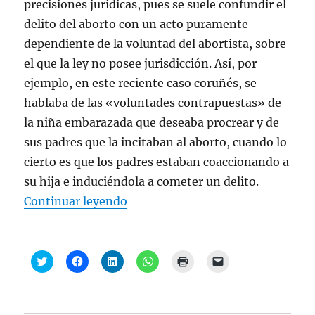
a
precisiones jurídicas, pues se suele confundir el
)
delito del aborto con un acto puramente
dependiente de la voluntad del abortista, sobre
el que la ley no posee jurisdicción. Así, por
ejemplo, en este reciente caso coruñés, se
hablaba de las «voluntades contrapuestas» de
la niña embarazada que deseaba procrear y de
sus padres que la incitaban al aborto, cuando lo
cierto es que los padres estaban coaccionando a
su hija e induciéndola a cometer un delito.
“Juan Manuel de Prada, “Sobre el
Continuar leyendo
H
H
H
H
H
H
a
a
a
a
a
a
z
z
z
z
z
z
c
c
c
c
c
c
l
l
l
l
l
l
i
i
i
i
i
i
c
c
c
c
c
c