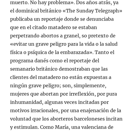
muerto. No hay problema». Dos años atrás, ya
a
t
t
t
a
n
a
a
a
u
el dominical británico «The Sunday Telegraph»
a
n
n
n
n
n
a
a
a
a
publicaba un reportaje donde se denunciaba
u
n
n
n
m
e
u
u
u
i
v
e
e
e
g
que en el citado matadero se estaban
a
v
v
v
o
)
a
a
a
(
perpetrando abortos a granel, so pretexto de
)
)
)
S
e
«evitar un grave peligro para la vida o la salud
a
b
física o psíquica de la embarazada». Tanto el
r
e
programa danés como el reportaje del
e
n
semanario británico demostraban que las
u
n
clientes del matadero no están expuestas a
a
v
e
ningún grave peligro; son, simplemente,
n
t
mujeres que abortan por irreflexión, por pura
a
n
inhumanidad, algunas veces incitadas por
a
n
motivos irracionales, por una enajenación de la
u
e
voluntad que los aborteros barceloneses incitan
v
a
y estimulan. Como María, una valenciana de
)