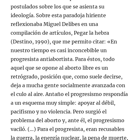
n
e
e
e
a
c
postulados sobre los que se asienta su
u
n
n
n
n
t
n
u
u
u
u
r
ideología. Sobre esta paradoja hiriente
a
n
n
n
e
ó
v
a
a
a
v
n
reflexionaba Miguel Delibes en una
e
v
v
v
a
i
n
e
e
e
)
c
t
n
n
n
o
compilación de artículos, Pegar la hebra
a
t
t
t
a
n
a
a
a
u
(Destino, 1990), que me permito citar: «En
a
n
n
n
n
n
a
a
a
a
nuestro tiempo es casi inconcebible un
u
n
n
n
m
e
u
u
u
i
progresista antiabortista. Para éstos, todo
v
e
e
e
g
a
v
v
v
o
aquel que se opone al aborto libre es un
)
a
a
a
(
)
)
)
S
retrógrado, posición que, como suele decirse,
e
a
deja a mucha gente socialmente avanzada con
b
r
e
el culo al aire. Antaño el progresismo respondía
e
n
a un esquema muy simple: apoyar al débil,
u
n
pacifismo y no violencia. Pero surgió el
a
v
problema del aborto y, ante él, el progresismo
e
n
vaciló. (…) Para el progresista, eran recusables
t
a
la guerra, la energía nuclear, la pena de muerte,
n