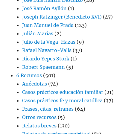
José Ramón Ayllón
(1)
Joseph Ratzinger (Benedicto XVI)
(47)
Juan Manuel de Prada
(123)
Julián Marías
(2)
Julio de la Vega-Hazas
(9)
Rafael Navarro-Valls
(37)
Ricardo Yepes Stork
(1)
Robert Spaemann
(5)
6 Recursos
(501)
Anécdotas
(74)
Casos prácticos educación familiar
(21)
Casos prácticos fe y moral católica
(37)
Frases, citas, refranes
(64)
Otros recursos
(5)
Relatos breves
(130)
Relatos de carácter espiritual
(81)