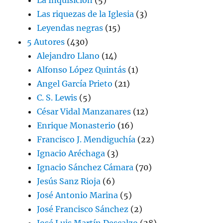
Las riquezas de la Iglesia
(3)
Leyendas negras
(15)
5 Autores
(430)
Alejandro Llano
(14)
Alfonso López Quintás
(1)
Angel García Prieto
(21)
C. S. Lewis
(5)
César Vidal Manzanares
(12)
Enrique Monasterio
(16)
Francisco J. Mendiguchía
(22)
Ignacio Aréchaga
(3)
Ignacio Sánchez Cámara
(70)
Jesús Sanz Rioja
(6)
José Antonio Marina
(5)
José Francisco Sánchez
(2)
José Luis Martín Descalzo
(28)