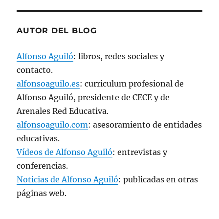
u
n
a
v
e
AUTOR DEL BLOG
n
t
a
n
Alfonso Aguiló
: libros, redes sociales y
a
n
contacto.
u
e
v
alfonsoaguilo.es
: curriculum profesional de
a
)
Alfonso Aguiló, presidente de CECE y de
Arenales Red Educativa.
alfonsoaguilo.com
: asesoramiento de entidades
educativas.
Vídeos de Alfonso Aguiló
: entrevistas y
conferencias.
Noticias de Alfonso Aguiló
: publicadas en otras
páginas web.