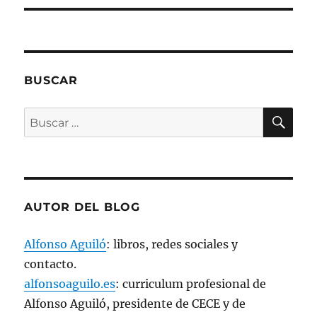
a
v
e
n
t
a
n
a
BUSCAR
n
u
e
v
BU
Buscar
a
)
por:
AUTOR DEL BLOG
Alfonso Aguiló
: libros, redes sociales y
contacto.
alfonsoaguilo.es
: curriculum profesional de
Alfonso Aguiló, presidente de CECE y de