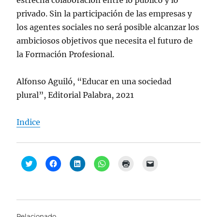
estrecha colaboración entre lo público y lo
privado. Sin la participación de las empresas y
los agentes sociales no será posible alcanzar los
ambiciosos objetivos que necesita el futuro de
la Formación Profesional.
Alfonso Aguiló, “Educar en una sociedad
plural”, Editorial Palabra, 2021
Indice
H
H
H
H
H
H
a
a
a
a
a
a
z
z
z
z
z
z
c
c
c
c
c
c
l
l
l
l
l
l
i
i
i
i
i
i
c
c
c
c
c
c
p
p
p
p
p
p
a
a
a
a
a
a
Relacionado