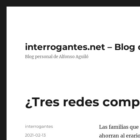
interrogantes.net – Blog
Blog personal de Alfonso Aguiló
¿Tres redes comp
Autor
interrogantes
Las familias que
Publicado
2021-02-13
ahorran al erari