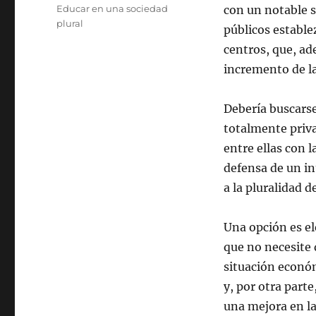
el
Categorías
Educar en una sociedad
con un notable s
plural
públicos estable
centros, que, a
incremento de la
Debería buscarse
totalmente priva
entre ellas con 
defensa de un in
a la pluralidad 
Una opción es el
que no necesite 
situación econó
y, por otra part
una mejora en la 