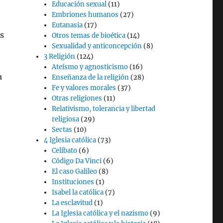
Educación sexual
(11)
Embriones humanos
(27)
Eutanasia
(17)
s
Otros temas de bioética
(14)
Sexualidad y anticoncepción
(8)
3 Religión
(124)
Ateísmo y agnosticismo
(16)
a
Enseñanza de la religión
(28)
Fe y valores morales
(37)
Otras religiones
(11)
Relativismo, tolerancia y libertad
religiosa
(29)
Sectas
(10)
4 Iglesia católica
(73)
Celibato
(6)
Código Da Vinci
(6)
El caso Galileo
(8)
Instituciones
(1)
Isabel la católica
(7)
La esclavitud
(1)
La Iglesia católica y el nazismo
(9)