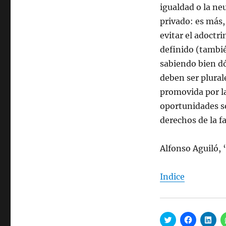
igualdad o la ne
privado: es más,
evitar el adoctr
definido (tambié
sabiendo bien dó
deben ser plurale
promovida por la
oportunidades so
derechos de la fa
Alfonso Aguiló, 
Indice
H
H
H
a
a
a