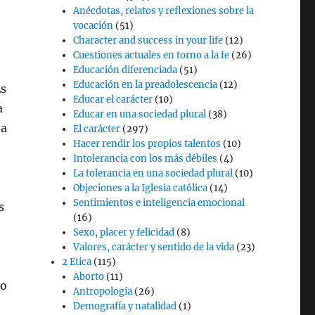
Anécdotas, relatos y reflexiones sobre la
vocación
(51)
Character and success in your life
(12)
Cuestiones actuales en torno a la fe
(26)
Educación diferenciada
(51)
Educación en la preadolescencia
(12)
Es
Educar el carácter
(10)
a
Educar en una sociedad plural
(38)
 a
El carácter
(297)
Hacer rendir los propios talentos
(10)
Intolerancia con los más débiles
(4)
La tolerancia en una sociedad plural
(10)
Objeciones a la Iglesia católica
(14)
Sentimientos e inteligencia emocional
s
(16)
Sexo, placer y felicidad
(8)
Valores, carácter y sentido de la vida
(23)
2 Etica
(115)
Aborto
(11)
to
Antropología
(26)
Demografía y natalidad
(1)