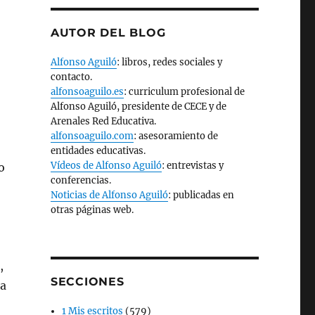
AUTOR DEL BLOG
Alfonso Aguiló
: libros, redes sociales y
contacto.
alfonsoaguilo.es
: curriculum profesional de
Alfonso Aguiló, presidente de CECE y de
Arenales Red Educativa.
alfonsoaguilo.com
: asesoramiento de
entidades educativas.
Vídeos de Alfonso Aguiló
: entrevistas y
o
conferencias.
Noticias de Alfonso Aguiló
: publicadas en
otras páginas web.
o
,
SECCIONES
 a
1 Mis escritos
(579)