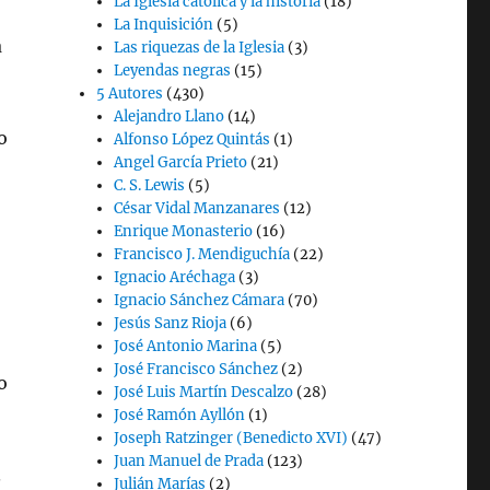
La Iglesia católica y la historia
(18)
La Inquisición
(5)
a
Las riquezas de la Iglesia
(3)
Leyendas negras
(15)
5 Autores
(430)
Alejandro Llano
(14)
o
Alfonso López Quintás
(1)
Angel García Prieto
(21)
C. S. Lewis
(5)
César Vidal Manzanares
(12)
Enrique Monasterio
(16)
Francisco J. Mendiguchía
(22)
Ignacio Aréchaga
(3)
Ignacio Sánchez Cámara
(70)
Jesús Sanz Rioja
(6)
José Antonio Marina
(5)
José Francisco Sánchez
(2)
o
José Luis Martín Descalzo
(28)
José Ramón Ayllón
(1)
Joseph Ratzinger (Benedicto XVI)
(47)
Juan Manuel de Prada
(123)
.
Julián Marías
(2)