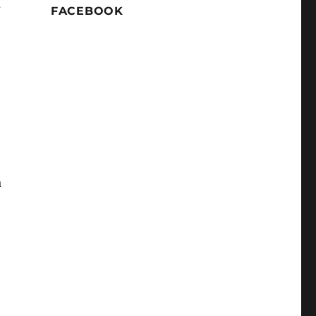
s
FACEBOOK
a