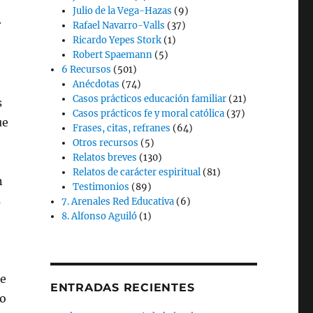
Julio de la Vega-Hazas
(9)
r
Rafael Navarro-Valls
(37)
Ricardo Yepes Stork
(1)
Robert Spaemann
(5)
6 Recursos
(501)
Anécdotas
(74)
Casos prácticos educación familiar
(21)
s
Casos prácticos fe y moral católica
(37)
ue
Frases, citas, refranes
(64)
Otros recursos
(5)
Relatos breves
(130)
Relatos de carácter espiritual
(81)
n
Testimonios
(89)
s
7. Arenales Red Educativa
(6)
8. Alfonso Aguiló
(1)
de
ENTRADAS RECIENTES
ho