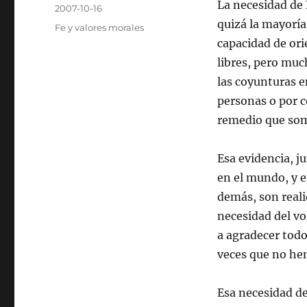
Autor
La necesidad de
Publicado
2007-10-16
el
quizá la mayorí
Categorías
Fe y valores morales
capacidad de ori
libres, pero muc
las coyunturas e
personas o por 
remedio que so
Esa evidencia, j
en el mundo, y en
demás, son real
necesidad del vo
a agradecer todo
veces que no hem
Esa necesidad de 