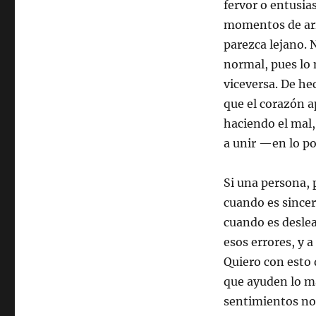
fervor o entusia
momentos de ari
parezca lejano. 
normal, pues lo 
viceversa. De he
que el corazón a
haciendo el mal,
a unir —en lo po
Si una persona, 
cuando es sincer
cuando es desleal
esos errores, y
Quiero con esto 
que ayuden lo má
sentimientos no