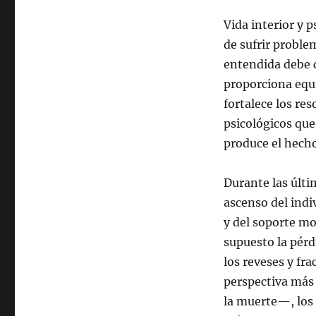
Vida interior y 
de sufrir problem
entendida debe c
proporciona equil
fortalece los re
psicológicos que
produce el hecho
Durante las últ
ascenso del indiv
y del soporte mo
supuesto la pérd
los reveses y fr
perspectiva más 
la muerte—, los 