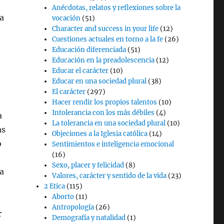
Anécdotas, relatos y reflexiones sobre la
a
vocación
(51)
Character and success in your life
(12)
Cuestiones actuales en torno a la fe
(26)
Educación diferenciada
(51)
Educación en la preadolescencia
(12)
Educar el carácter
(10)
Educar en una sociedad plural
(38)
El carácter
(297)
Hacer rendir los propios talentos
(10)
Intolerancia con los más débiles
(4)
a
La tolerancia en una sociedad plural
(10)
as
Objeciones a la Iglesia católica
(14)
o
Sentimientos e inteligencia emocional
(16)
Sexo, placer y felicidad
(8)
a
Valores, carácter y sentido de la vida
(23)
2 Etica
(115)
Aborto
(11)
Antropología
(26)
r
Demografía y natalidad
(1)