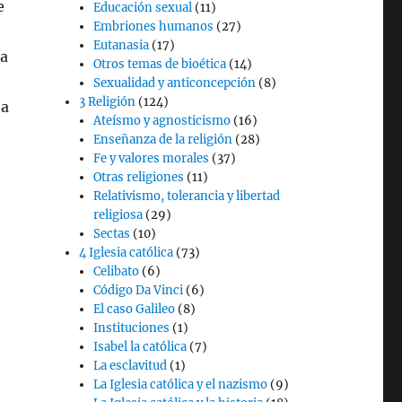
e
Educación sexual
(11)
Embriones humanos
(27)
Eutanasia
(17)
 a
Otros temas de bioética
(14)
Sexualidad y anticoncepción
(8)
3 Religión
(124)
 a
Ateísmo y agnosticismo
(16)
Enseñanza de la religión
(28)
Fe y valores morales
(37)
Otras religiones
(11)
Relativismo, tolerancia y libertad
religiosa
(29)
Sectas
(10)
4 Iglesia católica
(73)
Celibato
(6)
Código Da Vinci
(6)
El caso Galileo
(8)
Instituciones
(1)
Isabel la católica
(7)
La esclavitud
(1)
La Iglesia católica y el nazismo
(9)