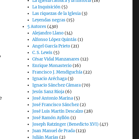
La Iglesia católica y la historia
(18)
La Inquisición
(5)
Las riquezas de la Iglesia
(3)
Leyendas negras
(15)
5 Autores
(430)
Alejandro Llano
(14)
Alfonso López Quintás
(1)
Angel García Prieto
(21)
C. S. Lewis
(5)
,
César Vidal Manzanares
(12)
Enrique Monasterio
(16)
Francisco J. Mendiguchía
(22)
Ignacio Aréchaga
(3)
Ignacio Sánchez Cámara
(70)
Jesús Sanz Rioja
(6)
e
José Antonio Marina
(5)
José Francisco Sánchez
(2)
José Luis Martín Descalzo
(28)
José Ramón Ayllón
(1)
Joseph Ratzinger (Benedicto XVI)
(47)
Juan Manuel de Prada
(123)
Julián Marías
(2)