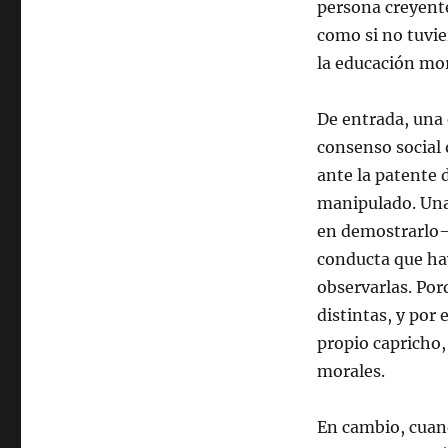
persona creyente
como si no tuvier
la educación mor
De entrada, una é
consenso social 
ante la patente 
manipulado. Una 
en demostrarlo— 
conducta que hay
observarlas. Por
distintas, y por
propio capricho,
morales.
En cambio, cuand