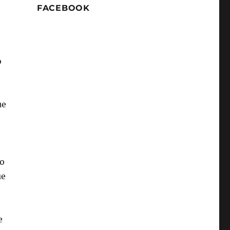
FACEBOOK
o
ue
ho
ue
e