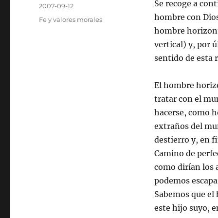
Autor
Se recoge a conti
Publicado
2007-09-12
el
hombre con Dios
Categorías
Fe y valores morales
hombre horizont
vertical) y, por 
sentido de esta 
El hombre horizo
tratar con el mu
hacerse, como he
extraños del mu
destierro y, en 
Camino de perfec
como dirían los 
podemos escapar.
Sabemos que el 
este hijo suyo, 