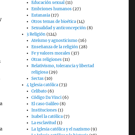
Educación sexual
(11)
Embriones humanos
(27)
Eutanasia
(17)
y
Otros temas de bioética
(14)
Sexualidad y anticoncepción
(8)
3 Religión
(124)
Ateísmo y agnosticismo
(16)
Enseñanza de la religión
(28)
Fe y valores morales
(37)
Otras religiones
(11)
s
Relativismo, tolerancia y libertad
religiosa
(29)
s
Sectas
(10)
4 Iglesia católica
(73)
Celibato
(6)
Código Da Vinci
(6)
a
El caso Galileo
(8)
Instituciones
(1)
Isabel la católica
(7)
La esclavitud
(1)
a
La Iglesia católica y el nazismo
(9)