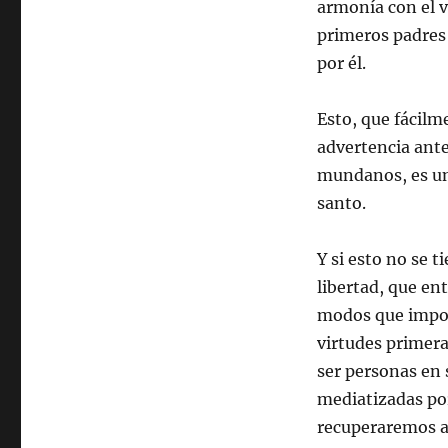
armonía con el 
primeros padres 
por él.
Esto, que fácilm
advertencia ante
mundanos, es una
santo.
Y si esto no se 
libertad, que e
modos que impon
virtudes primer
ser personas en 
mediatizadas por
recuperaremos a 