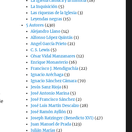
La Iglesia católica y la historia
(18)
La Inquisición
(5)
Las riquezas de la Iglesia
(3)
Leyendas negras
(15)
5 Autores
(430)
Alejandro Llano
(14)
Alfonso López Quintás
(1)
Angel García Prieto
(21)
C. S. Lewis
(5)
César Vidal Manzanares
(12)
Enrique Monasterio
(16)
Francisco J. Mendiguchía
(22)
Ignacio Aréchaga
(3)
Ignacio Sánchez Cámara
(70)
Jesús Sanz Rioja
(6)
s
José Antonio Marina
(5)
José Francisco Sánchez
(2)
de
José Luis Martín Descalzo
(28)
José Ramón Ayllón
(1)
Joseph Ratzinger (Benedicto XVI)
(47)
Juan Manuel de Prada
(123)
Julián Marías
(2)