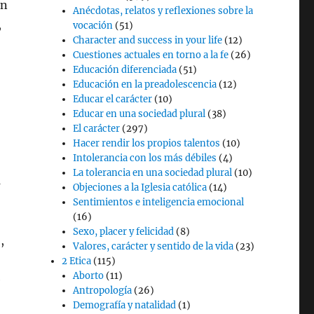
on
Anécdotas, relatos y reflexiones sobre la
,
vocación
(51)
Character and success in your life
(12)
Cuestiones actuales en torno a la fe
(26)
Educación diferenciada
(51)
Educación en la preadolescencia
(12)
Educar el carácter
(10)
Educar en una sociedad plural
(38)
El carácter
(297)
Hacer rendir los propios talentos
(10)
Intolerancia con los más débiles
(4)
La tolerancia en una sociedad plural
(10)
s
Objeciones a la Iglesia católica
(14)
Sentimientos e inteligencia emocional
(16)
Sexo, placer y felicidad
(8)
,
Valores, carácter y sentido de la vida
(23)
2 Etica
(115)
Aborto
(11)
e
Antropología
(26)
Demografía y natalidad
(1)