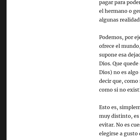
pagar para poder 
el hermano o gen
algunas realidade
Podemos, por eje
ofrece el mundo,
supone esa deja
Dios. Que quede c
Dios) no es alg
decir que, como 
como si no exist
Esto es, simplem
muy distinto, es
evitar. No es cu
elegirse a gusto 