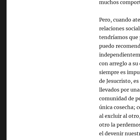
muchos comporta
Pero, cuando at
relaciones soci
tendríamos que p
puedo recomenda
independienteme
con arreglo a su
siempre es impues
de Jesucristo, 
llevados por una 
comunidad de pe
única cosecha; c
al excluir al otr
otro la perdemos
el devenir nuest