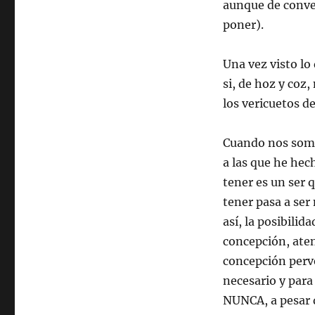
aunque de conve
poner).
Una vez visto lo
si, de hoz y coz
los vericuetos d
Cuando nos somet
a las que he hec
tener es un ser q
tener pasa a ser
así, la posibilid
concepción, atend
concepción perve
necesario y para 
NUNCA, a pesar d