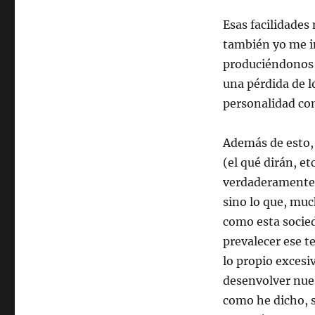
Esas facilidades
también yo me in
produciéndonos u
una pérdida de l
personalidad co
Además de esto,
(el qué dirán, e
verdaderamente 
sino lo que, muc
como esta socied
prevalecer ese t
lo propio excesi
desenvolver nues
como he dicho, s