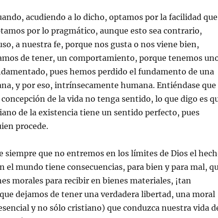
ando, acudiendo a lo dicho, optamos por la facilidad que
ptamos por lo pragmático, aunque esto sea contrario,
so, a nuestra fe, porque nos gusta o nos viene bien,
amos de tener, un comportamiento, porque tenemos un
undamentado, pues hemos perdido el fundamento de una
iana, y por eso, intrínsecamente humana. Entiéndase que
 concepción de la vida no tenga sentido, lo que digo es q
tiano de la existencia tiene un sentido perfecto, pues
uien procede.
 siempre que no entremos en los límites de Dios el hec
n el mundo tiene consecuencias, para bien y para mal, q
s morales para recibir en bienes materiales, ¡tan
, que dejamos de tener una verdadera libertad, una moral
esencial y no sólo cristiano) que conduzca nuestra vida d