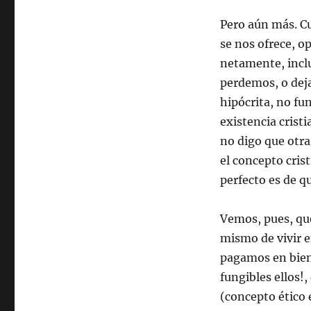
Pero aún más. Cu
se nos ofrece, o
netamente, inclu
perdemos, o dej
hipócrita, no f
existencia crist
no digo que otra
el concepto cris
perfecto es de q
Vemos, pues, que
mismo de vivir e
pagamos en biene
fungibles ellos!
(concepto ético 