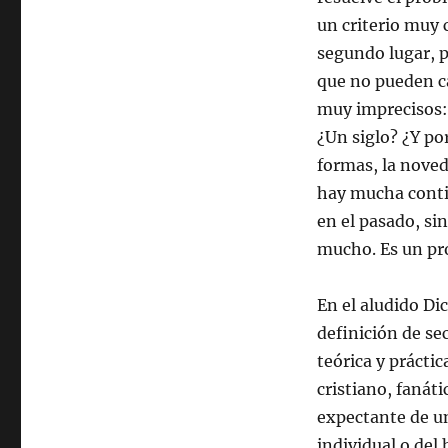
un criterio muy 
segundo lugar, 
que no pueden ca
muy imprecisos:
¿Un siglo? ¿Y po
formas, la noved
hay mucha conti
en el pasado, si
mucho. Es un pro
En el aludido Di
definición de sec
teórica y prácti
cristiano, fanát
expectante de u
individual o de