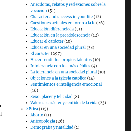
Anécdotas, relatos y reflexiones sobre la
vocación
(51)
n
Character and success in your life
(12)
Cuestiones actuales en torno a la fe
(26)
Educación diferenciada
(51)
Educación en la preadolescencia
(12)
Educar el carácter
(10)
Educar en una sociedad plural
(38)
El carácter
(297)
Hacer rendir los propios talentos
(10)
Intolerancia con los más débiles
(4)
La tolerancia en una sociedad plural
(10)
Objeciones a la Iglesia católica
(14)
Sentimientos e inteligencia emocional
(16)
Sexo, placer y felicidad
(8)
Valores, carácter y sentido de la vida
(23)
a
2 Etica
(115)
l
Aborto
(11)
Antropología
(26)
Demografía y natalidad
(1)