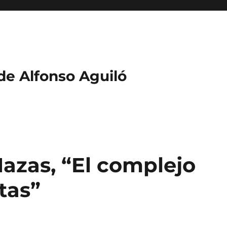
 de Alfonso Aguiló
Hazas, “El complejo
tas”