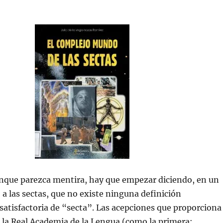
que parezca mentira, hay que empezar diciendo, en un
 a las sectas, que no existe ninguna definición
atisfactoria de “secta”. Las acepciones que proporciona
e la Real Academia de la Lengua (como la primera: