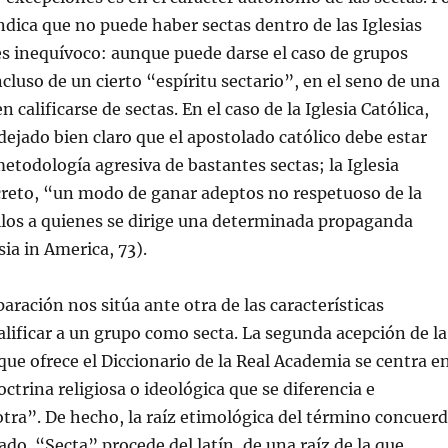
indica que no puede haber sectas dentro de las Iglesias
 es inequívoco: aunque puede darse el caso de grupos
ncluso de un cierto “espíritu sectario”, en el seno de una
n calificarse de sectas. En el caso de la Iglesia Católica,
 dejado bien claro que el apostolado católico debe estar
metodología agresiva de bastantes sectas; la Iglesia
creto, “un modo de ganar adeptos no respetuoso de la
llos a quienes se dirige una determinada propaganda
sia in America, 73).
aración nos sitúa ante otra de las características
calificar a un grupo como secta. La segunda acepción de la
que ofrece el Diccionario de la Real Academia se centra e
ctrina religiosa o ideológica que se diferencia e
tra”. De hecho, la raíz etimológica del término concuer
ado. “Secta” procede del latín, de una raíz de la que