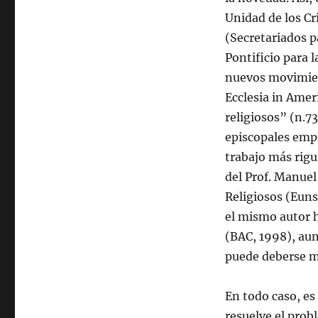
Unidad de los Cr
(Secretariados p
Pontificio para l
nuevos movimient
Ecclesia in Amer
religiosos” (n.7
episcopales emp
trabajo más rigu
del Prof. Manue
Religiosos (Euns
el mismo autor h
(BAC, 1998), aun
puede deberse má
En todo caso, es 
resuelve el prob