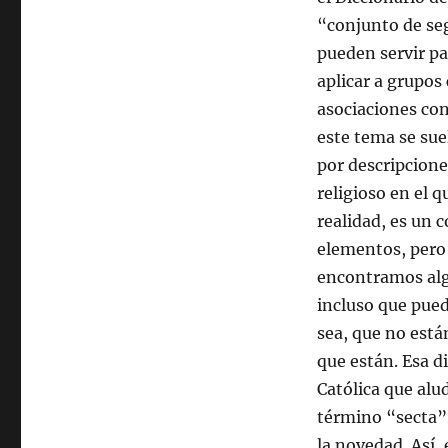
“conjunto de seg
pueden servir pa
aplicar a grupos
asociaciones con
este tema se suel
por descripcione
religioso en el q
realidad, es un 
elementos, pero 
encontramos algu
incluso que pue
sea, que no está
que están.
Esa di
Católica que alu
término “secta”
la novedad. Así,