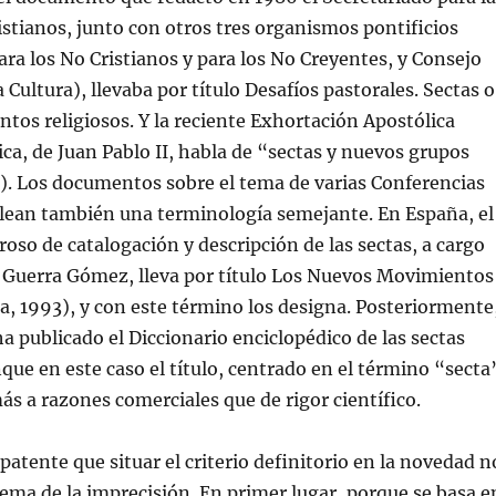
istianos, junto con otros tres organismos pontificios
ara los No Cristianos y para los No Creyentes, y Consejo
a Cultura), llevaba por título Desafíos pastorales. Sectas o
os religiosos. Y la reciente Exhortación Apostólica
ica, de Juan Pablo II, habla de “sectas y nuevos grupos
3). Los documentos sobre el tema de varias Conferencias
lean también una terminología semejante. En España, el
roso de catalogación y descripción de las sectas, a cargo
l Guerra Gómez, lleva por título Los Nuevos Movimientos
a, 1993), y con este término los designa. Posteriormente
a publicado el Diccionario enciclopédico de las sectas
que en este caso el título, centrado en el término “secta
s a razones comerciales que de rigor científico.
patente que situar el criterio definitorio en la novedad n
lema de la imprecisión. En primer lugar, porque se basa e