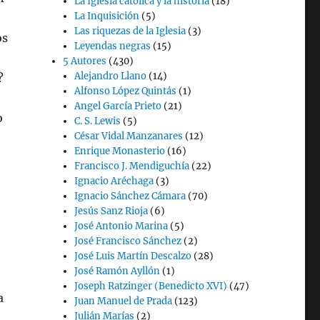
La Iglesia católica y la historia
(18)
La Inquisición
(5)
Las riquezas de la Iglesia
(3)
os
Leyendas negras
(15)
5 Autores
(430)
Alejandro Llano
(14)
?
Alfonso López Quintás
(1)
Angel García Prieto
(21)
o
C. S. Lewis
(5)
César Vidal Manzanares
(12)
Enrique Monasterio
(16)
Francisco J. Mendiguchía
(22)
Ignacio Aréchaga
(3)
Ignacio Sánchez Cámara
(70)
Jesús Sanz Rioja
(6)
José Antonio Marina
(5)
José Francisco Sánchez
(2)
José Luis Martín Descalzo
(28)
José Ramón Ayllón
(1)
Joseph Ratzinger (Benedicto XVI)
(47)
a
Juan Manuel de Prada
(123)
Julián Marías
(2)