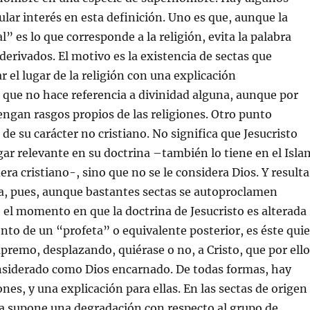
ular interés en esta definición. Uno es que, aunque la
l” es lo que corresponde a la religión, evita la palabra
derivados. El motivo es la existencia de sectas que
 el lugar de la religión con una explicación
 que no hace referencia a divinidad alguna, aunque por
ngan rasgos propios de las religiones. Otro punto
 de su carácter no cristiano. No significa que Jesucristo
gar relevante en su doctrina –también lo tiene en el Isla
era cristiano-, sino que no se le considera Dios. Y resulta
ea, pues, aunque bastantes sectas se autoproclamen
e el momento en que la doctrina de Jesucristo es alterada
nto de un “profeta” o equivalente posterior, es éste qui
upremo, desplazando, quiérase o no, a Cristo, que por ello
nsiderado como Dios encarnado. De todas formas, hay
nes, y una explicación para ellas. En las sectas de origen
cta supone una degradación con respecto al grupo de