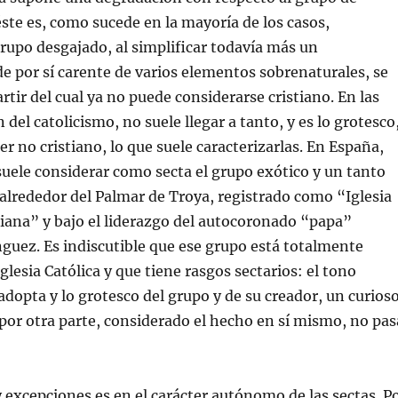
ste es, como sucede en la mayoría de los casos,
grupo desgajado, al simplificar todavía más un
de por sí carente de varios elementos sobrenaturales, se
artir del cual ya no puede considerarse cristiano. En las
del catolicismo, no suele llegar a tanto, y es lo grotesco
er no cristiano, lo que suele caracterizarlas. En España,
suele considerar como secta el grupo exótico y un tanto
alrededor del Palmar de Troya, registrado como “Iglesia
iana” y bajo el liderazgo del autocoronado “papa”
uez. Es indiscutible que ese grupo está totalmente
glesia Católica y que tiene rasgos sectarios: el tono
 adopta y lo grotesco del grupo y de su creador, un curios
 por otra parte, considerado el hecho en sí mismo, no pas
excepciones es en el carácter autónomo de las sectas. P