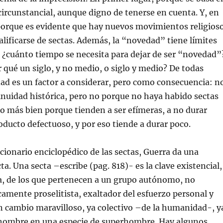
circunstancial, aunque digno de tenerse en cuenta. Y, en
porque es evidente que hay nuevos movimientos religios
lificarse de sectas. Además, la “novedad” tiene límites
 ¿cuánto tiempo se necesita para dejar de ser “novedad”
r qué un siglo, y no medio, o siglo y medio? De todas
ad es un factor a considerar, pero como consecuencia: n
nuidad histórica, pero no porque no haya habido sectas
no más bien porque tienden a ser efímeras, a no durar
ducto defectuoso, y por eso tiende a durar poco.
ccionario enciclopédico de las sectas, Guerra da una
ta. Una secta –escribe (pag. 818)- es la clave existencial,
ca, de los que pertenecen a un grupo autónomo, no
icamente proselitista, exaltador del esfuerzo personal y
n cambio maravilloso, ya colectivo –de la humanidad-, y
l hombre en una especie de superhombre. Hay algunos