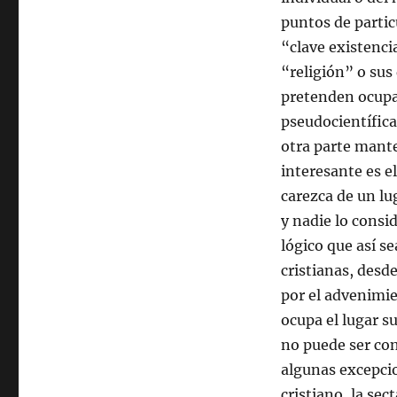
puntos de partic
“clave existencia
“religión” o sus 
pretenden ocupar
pseudocientífica
otra parte mante
interesante es el
carezca de un lu
y nadie lo consid
lógico que así s
cristianas, desd
por el advenimie
ocupa el lugar s
no puede ser co
algunas excepcio
cristiano, la se