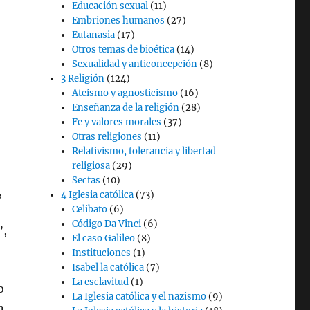
Educación sexual
(11)
Embriones humanos
(27)
Eutanasia
(17)
Otros temas de bioética
(14)
Sexualidad y anticoncepción
(8)
3 Religión
(124)
Ateísmo y agnosticismo
(16)
Enseñanza de la religión
(28)
Fe y valores morales
(37)
Otras religiones
(11)
Relativismo, tolerancia y libertad
religiosa
(29)
Sectas
(10)
,
4 Iglesia católica
(73)
Celibato
(6)
Código Da Vinci
(6)
”,
El caso Galileo
(8)
Instituciones
(1)
Isabel la católica
(7)
La esclavitud
(1)
o
La Iglesia católica y el nazismo
(9)
n