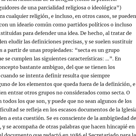
uidores de una parcialidad religiosa o ideológica”)
ra cualquier religión, e incluso, en otros casos, se puede
 con un ideario común como partidos políticos o incluso
stituidas para defender una idea. De hecho, al tratar de
en eludir las definiciones precisas, y se suelen sustituir
s a partir de unas propiedades: “secta es un grupo
ue se cumplen las siguientes características: …”. En
concepto bastante ambiguo, del que se tienen los
cuando se intenta definir resulta que siempre
no de los elementos que queda fuera de la definición, e
den entrar otros grupos no considerados como secta. O
n todos los que son, y puede que no sean algunos de los
ficultad se refleja en los escasos documentos de la Iglesi
den a esta cuestión. Se es consciente de la ambigüedad de
, y se acompaña de otras palabras que hacen hincapié en
 el documento que redactó en 1986 el Secretariado para la