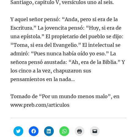
Santiago, capítulo V, versículos uno al seis.
Y aquel señor pensó: “Anda, pero si era de la
Escritura.” La jovencita pensó: “Huy, si era de
una epístola.” El propietario del pueblo se dijo:
“Toma, si era del Evangelio.” El intelectual se
admiró: “Pues nunca había oído yo eso.” La
señora pensó asustada: “Ah, era de la Biblia.” Y
los cinco a la vez, chapuzaron sus
pensamientos en la nada…
Tomado de “Por un mundo menos malo”, en
www.preb.com/articulos
H
H
H
H
H
H
a
a
a
a
a
a