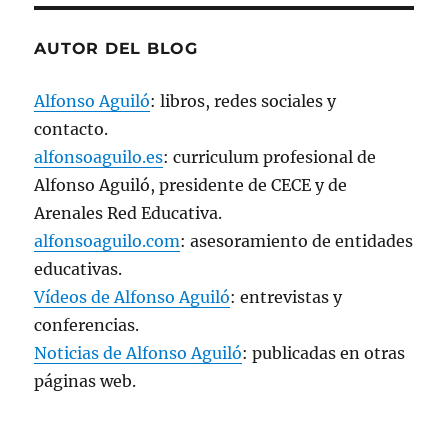
a
n
u
e
AUTOR DEL BLOG
v
a
)
Alfonso Aguiló
: libros, redes sociales y
contacto.
alfonsoaguilo.es
: curriculum profesional de
Alfonso Aguiló, presidente de CECE y de
Arenales Red Educativa.
alfonsoaguilo.com
: asesoramiento de entidades
educativas.
Vídeos de Alfonso Aguiló
: entrevistas y
conferencias.
Noticias de Alfonso Aguiló
: publicadas en otras
páginas web.