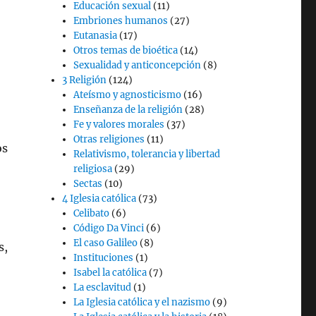
Educación sexual
(11)
Embriones humanos
(27)
Eutanasia
(17)
Otros temas de bioética
(14)
Sexualidad y anticoncepción
(8)
3 Religión
(124)
Ateísmo y agnosticismo
(16)
Enseñanza de la religión
(28)
Fe y valores morales
(37)
Otras religiones
(11)
os
Relativismo, tolerancia y libertad
religiosa
(29)
Sectas
(10)
4 Iglesia católica
(73)
Celibato
(6)
Código Da Vinci
(6)
El caso Galileo
(8)
s,
Instituciones
(1)
Isabel la católica
(7)
La esclavitud
(1)
La Iglesia católica y el nazismo
(9)