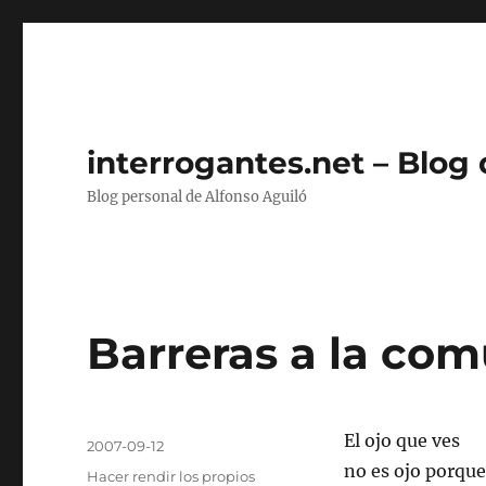
interrogantes.net – Blog
Blog personal de Alfonso Aguiló
Barreras a la co
Autor
El ojo que ves
Publicado
2007-09-12
el
no es ojo porque 
Categorías
Hacer rendir los propios