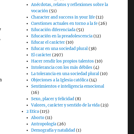
Anécdotas, relatos y reflexiones sobre la
vocación
(51)
Character and success in your life
(12)
Cuestiones actuales en torno a la fe
(26)
y
Educación diferenciada
(51)
Educación en la preadolescencia
(12)
,
Educar el carácter
(10)
Educar en una sociedad plural
(38)
El carácter
(297)
Hacer rendir los propios talentos
(10)
Intolerancia con los más débiles
(4)
La tolerancia en una sociedad plural
(10)
a
Objeciones a la Iglesia católica
(14)
Sentimientos e inteligencia emocional
(16)
Sexo, placer y felicidad
(8)
Valores, carácter y sentido de la vida
(23)
2 Etica
(115)
Aborto
(11)
Antropología
(26)
Demografía y natalidad
(1)