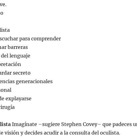
ve.
do
lista
escuchar para comprender
nar barreras
del lenguaje
pretación
ardar secreto
rencias generacionales
sonal
de explayarse
irugía
lista
Imagínate –sugiere Stephen Covey– que padeces u
 visión y decides acudir a la consulta del oculista.