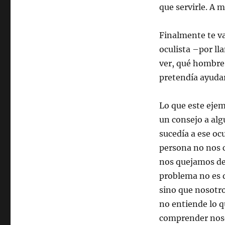
que servirle. A 
Finalmente te va
oculista –por l
ver, qué hombre
pretendía ayudar
Lo que este eje
un consejo a alg
sucedía a ese oc
persona no nos 
nos quejamos de 
problema no es q
sino que nosotr
no entiende lo 
comprender noso