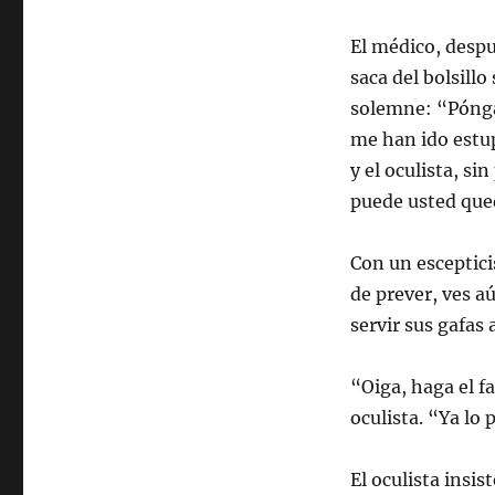
El médico, desp
saca del bolsillo
solemne: “Póngas
me han ido estu
y el oculista, s
puede usted que
Con un esceptici
de prever, ves a
servir sus gafas
“Oiga, haga el 
oculista. “Ya lo 
El oculista insi