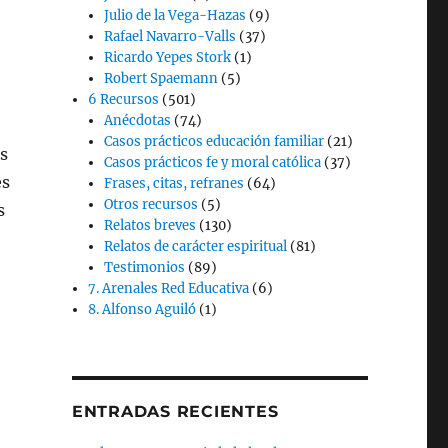
Julio de la Vega-Hazas
(9)
Rafael Navarro-Valls
(37)
Ricardo Yepes Stork
(1)
Robert Spaemann
(5)
6 Recursos
(501)
Anécdotas
(74)
Casos prácticos educación familiar
(21)
s
Casos prácticos fe y moral católica
(37)
es
Frases, citas, refranes
(64)
Otros recursos
(5)
s
Relatos breves
(130)
Relatos de carácter espiritual
(81)
Testimonios
(89)
7. Arenales Red Educativa
(6)
8. Alfonso Aguiló
(1)
ENTRADAS RECIENTES