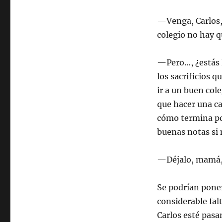
—Venga, Carlos, 
colegio no hay q
—Pero…, ¿estás l
los sacrificios 
ir a un buen cole
que hacer una ca
cómo termina por
buenas notas si 
—Déjalo, mamá,
Se podrían pone
considerable fal
Carlos esté pasa