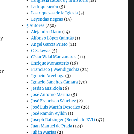
La Iglesia católica y la historia
(18)
La Inquisición
(5)
Las riquezas de la Iglesia
(3)
Leyendas negras
(15)
5 Autores
(430)
Alejandro Llano
(14)
 y
Alfonso López Quintás
(1)
Angel García Prieto
(21)
C. S. Lewis
(5)
César Vidal Manzanares
(12)
Enrique Monasterio
(16)
Francisco J. Mendiguchía
(22)
or
Ignacio Aréchaga
(3)
Ignacio Sánchez Cámara
(70)
Jesús Sanz Rioja
(6)
José Antonio Marina
(5)
José Francisco Sánchez
(2)
José Luis Martín Descalzo
(28)
José Ramón Ayllón
(1)
Joseph Ratzinger (Benedicto XVI)
(47)
Juan Manuel de Prada
(123)
Julián Marías
(2)