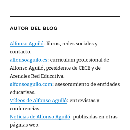
a
n
a
n
u
e
v
AUTOR DEL BLOG
a
)
Alfonso Aguiló
: libros, redes sociales y
contacto.
alfonsoaguilo.es
: curriculum profesional de
Alfonso Aguiló, presidente de CECE y de
Arenales Red Educativa.
alfonsoaguilo.com
: asesoramiento de entidades
educativas.
Vídeos de Alfonso Aguiló
: entrevistas y
conferencias.
Noticias de Alfonso Aguiló
: publicadas en otras
páginas web.