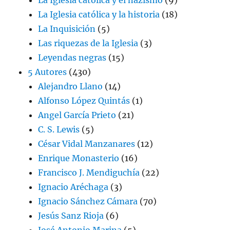
La Iglesia católica y la historia
(18)
La Inquisición
(5)
Las riquezas de la Iglesia
(3)
Leyendas negras
(15)
5 Autores
(430)
Alejandro Llano
(14)
Alfonso López Quintás
(1)
Angel García Prieto
(21)
C. S. Lewis
(5)
César Vidal Manzanares
(12)
Enrique Monasterio
(16)
Francisco J. Mendiguchía
(22)
Ignacio Aréchaga
(3)
Ignacio Sánchez Cámara
(70)
Jesús Sanz Rioja
(6)
José Antonio Marina
(5)