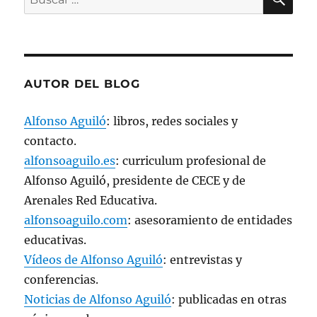
a
por:
n
a
n
u
e
v
a
)
AUTOR DEL BLOG
Alfonso Aguiló
: libros, redes sociales y
contacto.
alfonsoaguilo.es
: curriculum profesional de
Alfonso Aguiló, presidente de CECE y de
Arenales Red Educativa.
alfonsoaguilo.com
: asesoramiento de entidades
educativas.
Vídeos de Alfonso Aguiló
: entrevistas y
conferencias.
Noticias de Alfonso Aguiló
: publicadas en otras