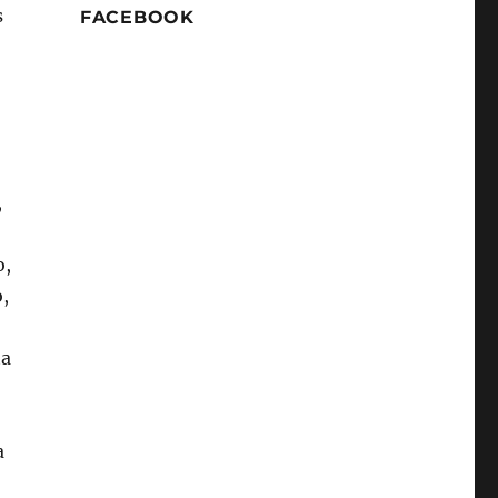
s
FACEBOOK
,
o,
,
ta
a