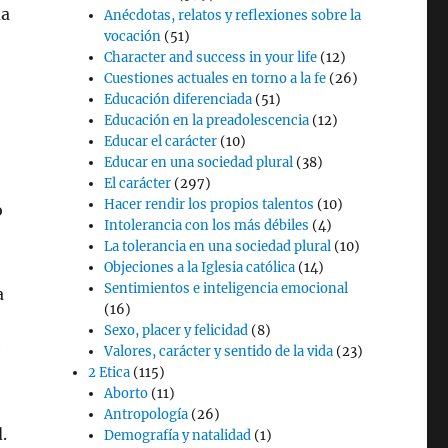
da
Anécdotas, relatos y reflexiones sobre la
vocación
(51)
Character and success in your life
(12)
Cuestiones actuales en torno a la fe
(26)
Educación diferenciada
(51)
Educación en la preadolescencia
(12)
Educar el carácter
(10)
Educar en una sociedad plural
(38)
El carácter
(297)
Hacer rendir los propios talentos
(10)
o
Intolerancia con los más débiles
(4)
La tolerancia en una sociedad plural
(10)
Objeciones a la Iglesia católica
(14)
Sentimientos e inteligencia emocional
a
(16)
Sexo, placer y felicidad
(8)
e
Valores, carácter y sentido de la vida
(23)
2 Etica
(115)
Aborto
(11)
Antropología
(26)
.
Demografía y natalidad
(1)