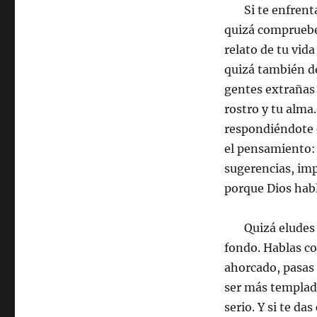
Si te enfrentas
quizá compruebe
relato de tu vida
quizá también de
gentes extrañas 
rostro y tu alma
respondiéndote d
el pensamiento:
sugerencias, imp
porque Dios habl
Quizá eludes la
fondo. Hablas co
ahorcado, pasas 
ser más templado
serio. Y si te d