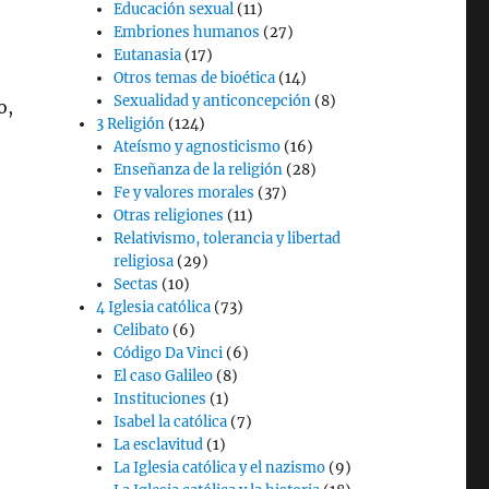
Educación sexual
(11)
Embriones humanos
(27)
Eutanasia
(17)
Otros temas de bioética
(14)
Sexualidad y anticoncepción
(8)
o,
3 Religión
(124)
Ateísmo y agnosticismo
(16)
Enseñanza de la religión
(28)
Fe y valores morales
(37)
Otras religiones
(11)
Relativismo, tolerancia y libertad
religiosa
(29)
Sectas
(10)
4 Iglesia católica
(73)
Celibato
(6)
Código Da Vinci
(6)
El caso Galileo
(8)
Instituciones
(1)
Isabel la católica
(7)
La esclavitud
(1)
La Iglesia católica y el nazismo
(9)