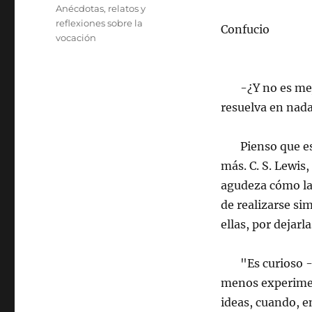
el
Categorías
Anécdotas, relatos y
reflexiones sobre la
Confucio
vocación
-¿Y no es mejor
resuelva en nada.
Pienso que es me
más. C. S. Lewis,
agudeza cómo la
de realizarse si
ellas, por dejarl
"Es curioso -co
menos experimen
ideas, cuando, e