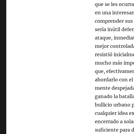
que se les ocurr
en una interesan
comprender sus 
sería inútil def
ataque, inmedia
mejor controlada
resistió inicia
mucho más impor
que, efectivame
abordarlo con el
mente despejada,
ganado la batall
bullicio urbano 
cualquier idea e
encerrado a sola
suficiente para 