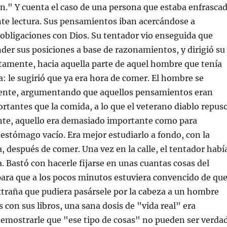
an." Y cuenta el caso de una persona que estaba enfrasca
te lectura. Sus pensamientos iban acercándose a
obligaciones con Dios. Su tentador vio enseguida que
ender sus posiciones a base de razonamientos, y dirigió su
tamente, hacia aquella parte de aquel hombre que tenía
: le sugirió que ya era hora de comer. El hombre se
lmente, argumentando que aquellos pensamientos eran
tantes que la comida, a lo que el veterano diablo repus
nte, aquello era demasiado importante como para
 estómago vacío. Era mejor estudiarlo a fondo, con la
 después de comer. Una vez en la calle, el tentador habí
a. Bastó con hacerle fijarse en unas cuantas cosas del
para que a los pocos minutos estuviera convencido de qu
xtraña que pudiera pasársele por la cabeza a un hombre
s con sus libros, una sana dosis de "vida real" era
demostrarle que "ese tipo de cosas" no pueden ser verdad