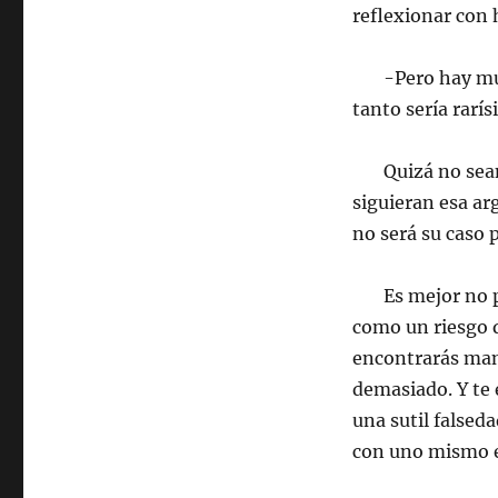
reflexionar con
-Pero hay muy p
tanto sería rarí
Quizá no sean t
siguieran esa ar
no será su caso p
Es mejor no pon
como un riesgo q
encontrarás man
demasiado. Y te 
una sutil falseda
con uno mismo es