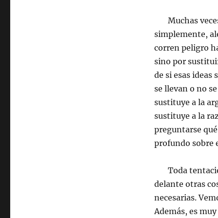
Muchas veces, e
simplemente, ale
corren peligro 
sino por sustitu
de si esas ideas
se llevan o no se
sustituye a la a
sustituye a la ra
preguntarse qué 
profundo sobre e
Toda tentación 
delante otras c
necesarias. Vemo
Además, es muy 