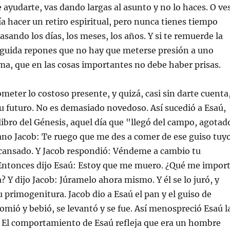
ayudarte, vas dando largas al asunto y no lo haces. O ve
a hacer un retiro espiritual, pero nunca tienes tiempo
asando los días, los meses, los años. Y si te remuerde la
eguida repones que no hay que meterse presión a uno
a, que en las cosas importantes no debe haber prisas.
er lo costoso presente, y quizá, casi sin darte cuenta
 tu futuro. No es demasiado novedoso. Así sucedió a Esaú,
libro del Génesis, aquel día que "llegó del campo, agotad
ano Jacob: Te ruego que me des a comer de ese guiso tuyo
cansado. Y Jacob respondió: Véndeme a cambio tu
Entonces dijo Esaú: Estoy que me muero. ¿Qué me impor
? Y dijo Jacob: Júramelo ahora mismo. Y él se lo juró, y
u primogenitura. Jacob dio a Esaú el pan y el guiso de
comió y bebió, se levantó y se fue. Así menospreció Esaú l
 El comportamiento de Esaú refleja que era un hombre