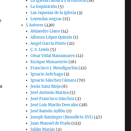
La Iglesia católica y la historia
(18)
La Inquisición
(5)
Las riquezas de la Iglesia
(3)
Leyendas negras
(15)
e
5 Autores
(430)
Alejandro Llano
(14)
Alfonso López Quintás
(1)
Angel García Prieto
(21)
C. S. Lewis
(5)
César Vidal Manzanares
(12)
Enrique Monasterio
(16)
Francisco J. Mendiguchía
(22)
Ignacio Aréchaga
(3)
Ignacio Sánchez Cámara
(70)
a
Jesús Sanz Rioja
(6)
José Antonio Marina
(5)
José Francisco Sánchez
(2)
José Luis Martín Descalzo
(28)
José Ramón Ayllón
(1)
Joseph Ratzinger (Benedicto XVI)
(47)
Juan Manuel de Prada
(123)
Julián Marías
(2)