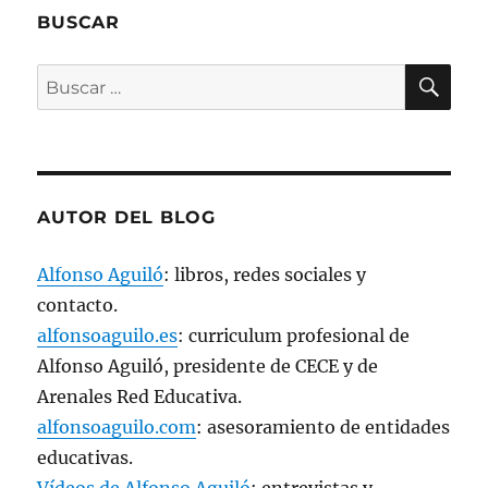
u
BUSCAR
n
a
v
e
BU
Buscar
n
t
a
por:
n
a
n
u
e
v
a
AUTOR DEL BLOG
)
Alfonso Aguiló
: libros, redes sociales y
contacto.
alfonsoaguilo.es
: curriculum profesional de
Alfonso Aguiló, presidente de CECE y de
Arenales Red Educativa.
alfonsoaguilo.com
: asesoramiento de entidades
educativas.
Vídeos de Alfonso Aguiló
: entrevistas y