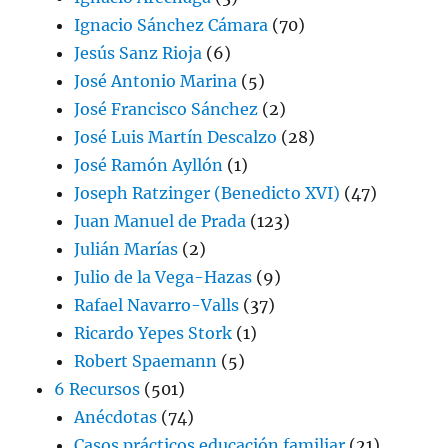
Ignacio Sánchez Cámara
(70)
Jesús Sanz Rioja
(6)
José Antonio Marina
(5)
José Francisco Sánchez
(2)
José Luis Martín Descalzo
(28)
José Ramón Ayllón
(1)
Joseph Ratzinger (Benedicto XVI)
(47)
Juan Manuel de Prada
(123)
Julián Marías
(2)
Julio de la Vega-Hazas
(9)
Rafael Navarro-Valls
(37)
Ricardo Yepes Stork
(1)
Robert Spaemann
(5)
6 Recursos
(501)
Anécdotas
(74)
Casos prácticos educación familiar
(21)