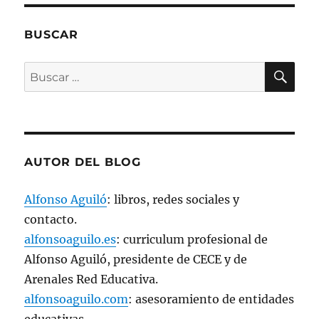
e
e
n
u
BUSCAR
n
a
v
BU
e
Buscar
n
t
por:
a
n
a
n
u
e
v
AUTOR DEL BLOG
a
)
Alfonso Aguiló
: libros, redes sociales y
contacto.
alfonsoaguilo.es
: curriculum profesional de
Alfonso Aguiló, presidente de CECE y de
Arenales Red Educativa.
alfonsoaguilo.com
: asesoramiento de entidades
educativas.