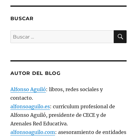
n
t
a
n
BUSCAR
a
n
u
e
BU
Buscar
v
a
por:
)
AUTOR DEL BLOG
Alfonso Aguiló
: libros, redes sociales y
contacto.
alfonsoaguilo.es
: curriculum profesional de
Alfonso Aguiló, presidente de CECE y de
Arenales Red Educativa.
alfonsoaguilo.com
: asesoramiento de entidades