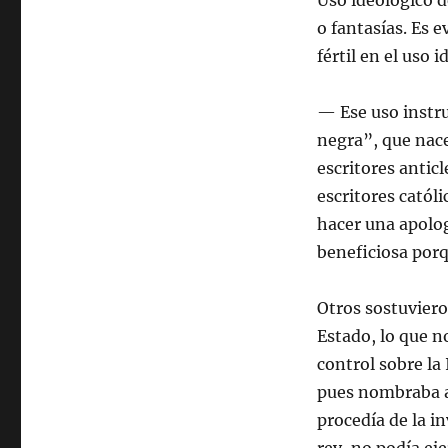
Uso ideológico d
o fantasías. Es e
fértil en el uso i
— Ese uso instru
negra”, que nace
escritores anticl
escritores católi
hacer una apolo
beneficiosa porq
Otros sostuvieron
Estado, lo que no
control sobre la
pues nombraba al
procedía de la i