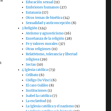
ca
Educación sexual
(11)
Embriones humanos
(27)
Eutanasia
(17)
Otros temas de bioética
(14)
Sexualidad y anticoncepción
(8)
3 Religión
(124)
Ateísmo y agnosticismo
(16)
Enseñanza de la religión
(28)
Fe y valores morales
(37)
Otras religiones
(11)
Relativismo, tolerancia y libertad
religiosa
(29)
n
Sectas
(10)
4 Iglesia católica
(73)
Celibato
(6)
Código Da Vinci
(6)
El caso Galileo
(8)
Instituciones
(1)
Isabel la católica
(7)
La esclavitud
(1)
La Iglesia católica y el nazismo
(9)