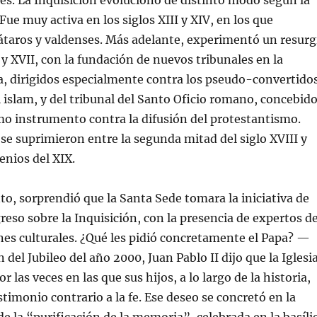
s. La Inquisición evolucionó de distinto modo según la
 Fue muy activa en los siglos XIII y XIV, en los que
átaros y valdenses. Más adelante, experimentó un resurg
 y XVII, con la fundación de nuevos tribunales en la
a, dirigidos especialmente contra los pseudo-convertido
l islam, y del tribunal del Santo Oficio romano, concebid
o instrumento contra la difusión del protestantismo.
 se suprimieron entre la segunda mitad del siglo XVIII y
enios del XIX.
, sorprendió que la Santa Sede tomara la iniciativa de
reso sobre la Inquisición, con la presencia de expertos d
nes culturales. ¿Qué les pidió concretamente el Papa? —
 del Jubileo del año 2000, Juan Pablo II dijo que la Iglesi
r las veces en las que sus hijos, a lo largo de la historia,
stimonio contrario a la fe. Ese deseo se concretó en la