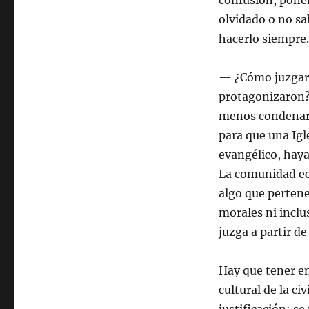
confusión, poner
olvidado o no sab
hacerlo siempre.
— ¿Cómo juzgar l
protagonizaron? 
menos condenarlo
para que una Igl
evangélico, haya
La comunidad ecl
algo que pertene
morales ni inclu
juzga a partir de
Hay que tener en
cultural de la ci