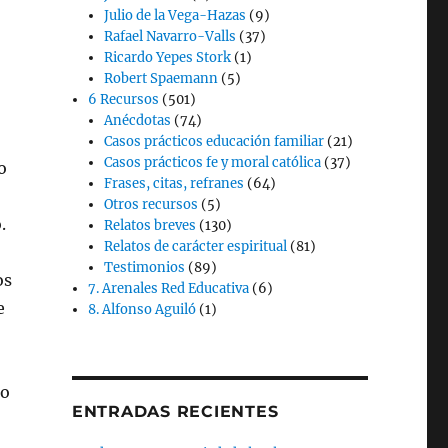
Julio de la Vega-Hazas
(9)
Rafael Navarro-Valls
(37)
Ricardo Yepes Stork
(1)
Robert Spaemann
(5)
6 Recursos
(501)
Anécdotas
(74)
Casos prácticos educación familiar
(21)
Casos prácticos fe y moral católica
(37)
o
Frases, citas, refranes
(64)
Otros recursos
(5)
.
Relatos breves
(130)
Relatos de carácter espiritual
(81)
Testimonios
(89)
os
7. Arenales Red Educativa
(6)
e
8. Alfonso Aguiló
(1)
no
ENTRADAS RECIENTES