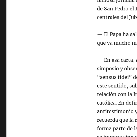
famosa jornada d
de San Pedro el
centrales del Jub
— El Papa ha sa
que va mucho más
— En esa carta, 
simposio y obser
“sensus fidei” 
este sentido, sub
relación con la 
católica. En def
antitestimonio y
recuerda que la 
forma parte de l