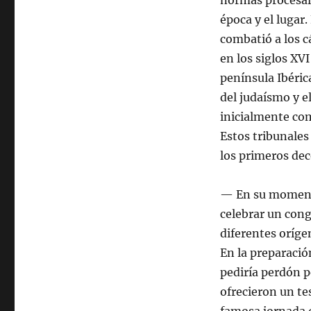
normas procesale
época y el lugar.
combatió a los c
en los siglos XVI
península Ibéric
del judaísmo y e
inicialmente com
Estos tribunales
los primeros dec
— En su momento
celebrar un cong
diferentes oríge
En la preparación
pediría perdón po
ofrecieron un te