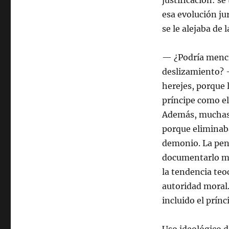
justificación: 
esa evolución jur
se le alejaba de 
— ¿Podría menci
deslizamiento? —
herejes, porque 
príncipe como el
Además, muchas 
porque eliminab
demonio. La pen
documentarlo mej
la tendencia teo
autoridad moral.
incluido el prínc