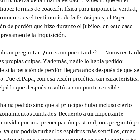
on la fuerza de la misma verdad”. Es decir, que en el
haber formas de coacción física para imponer la verdad,
rumento es el testimonio de la fe. Así pues, el Papa
ión de perdón que hizo durante el Jubileo, en este caso
resamente la Inquisición.
drían preguntar: ¿no es un poco tarde? — Nunca es tard
as propias culpas. Y además, nadie lo había pedido:
de si la petición de perdón llegara años después de que se
o. Fue el Papa, con esa visión profética tan característica
cipó lo que después resultó ser un punto sensible.
 había pedido sino que al principio hubo incluso cierto
azonamientos fundados. Recuerdo a un importante
, movido por una preocupación pastoral, nos preguntó po
, ya que podría turbar los espíritus más sencillos, crear