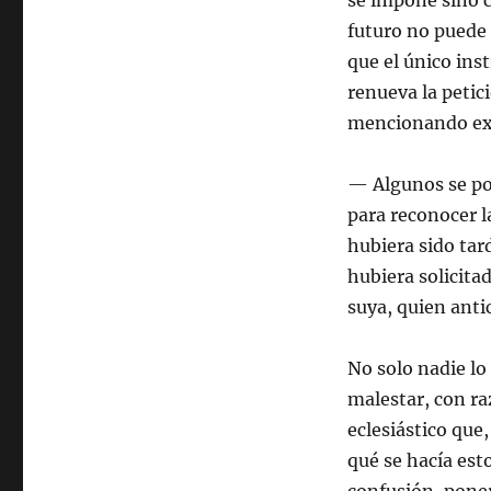
se impone sino c
futuro no puede 
que el único inst
renueva la petic
mencionando exp
— Algunos se po
para reconocer l
hubiera sido tar
hubiera solicitad
suya, quien anti
No solo nadie lo
malestar, con r
eclesiástico que
qué se hacía esto