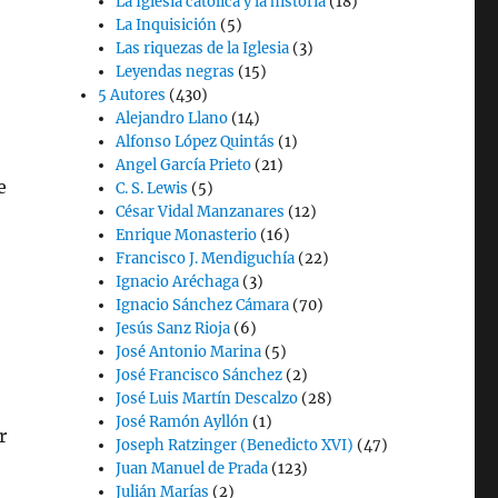
La Iglesia católica y la historia
(18)
La Inquisición
(5)
Las riquezas de la Iglesia
(3)
Leyendas negras
(15)
5 Autores
(430)
Alejandro Llano
(14)
Alfonso López Quintás
(1)
Angel García Prieto
(21)
e
C. S. Lewis
(5)
César Vidal Manzanares
(12)
Enrique Monasterio
(16)
Francisco J. Mendiguchía
(22)
Ignacio Aréchaga
(3)
Ignacio Sánchez Cámara
(70)
Jesús Sanz Rioja
(6)
José Antonio Marina
(5)
José Francisco Sánchez
(2)
José Luis Martín Descalzo
(28)
José Ramón Ayllón
(1)
r
Joseph Ratzinger (Benedicto XVI)
(47)
Juan Manuel de Prada
(123)
Julián Marías
(2)