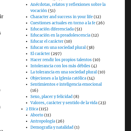
Anécdotas, relatos y reflexiones sobre la
vocación
(51)
ir
Character and success in your life
(12)
Cuestiones actuales en torno a la fe
(26)
Educación diferenciada
(51)
s
Educación en la preadolescencia
(12)
o
Educar el carácter
(10)
Educar en una sociedad plural
(38)
El carácter
(297)
Hacer rendir los propios talentos
(10)
Intolerancia con los más débiles
(4)
La tolerancia en una sociedad plural
(10)
Objeciones a la Iglesia católica
(14)
Sentimientos e inteligencia emocional
e
(16)
Sexo, placer y felicidad
(8)
Valores, carácter y sentido de la vida
(23)
a
2 Etica
(115)
Aborto
(11)
Antropología
(26)
Demografía y natalidad
(1)