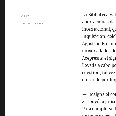
Autor
La Biblioteca Va
Publicado
2007-09-12
el
aportaciones de 
Categorías
La Inquisición
internacional, q
Inquisición, cel
Agostino Borrome
universidades de
Acepresna el sign
llevada a cabo p
cuestión, tal ve
entiende por Inq
— Designa el con
atribuyó la juris
Para cumplir su 