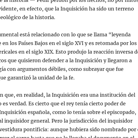
e la historia — Pedir perdón por los hechos, no por mito
vidente, en efecto, que la Inquisición ha sido un terreno
deológico de la historia.
mental está relacionado con lo que se llama “leyenda
 en los Países Bajos en el siglo XVI y es retomada por los
ericales en el siglo XIX. Esto produjo la reacción inversa d
cos que quisieron defender a la Inquisición y llegaron a
gía con argumentos débiles, como subrayar que fue
ue garantizó la unidad de la fe.
 que, en realidad, la Inquisición era una institución del
 es verdad. Es cierto que el rey tenía cierto poder de
 Inquisición española, como lo tenía sobre el episcopado,
 inquisidor general. Pero la jurisdicción del inquisidor
nvestidura pontificia: aunque hubiera sido nombrado por 