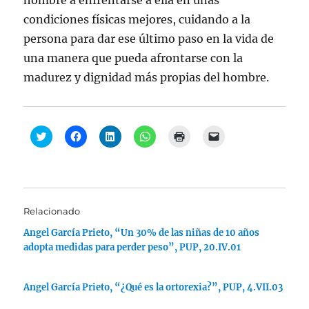
hombre a enfrentarse a ella en unas
condiciones físicas mejores, cuidando a la
persona para dar ese último paso en la vida de
una manera que pueda afrontarse con la
madurez y dignidad más propias del hombre.
H
H
H
H
H
H
a
a
a
a
a
a
z
z
z
z
z
z
c
c
c
c
c
c
l
l
l
l
l
l
i
i
i
i
i
i
c
c
c
c
c
c
p
p
p
p
p
p
a
a
a
a
a
a
Relacionado
r
r
r
r
r
r
a
a
a
a
a
a
Angel García Prieto, “Un 30% de las niñas de 10 años
c
c
c
c
i
e
o
o
o
o
m
n
adopta medidas para perder peso”, PUP, 20.IV.01
m
m
m
m
p
v
p
p
p
p
r
i
a
a
a
a
i
a
r
r
r
r
m
r
t
t
t
t
i
u
Angel García Prieto, “¿Qué es la ortorexia?”, PUP, 4.VII.03
i
i
i
i
r
n
r
r
r
r
(
e