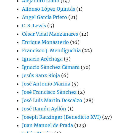
Alejandro Llano
(14)
Alfonso López Quintás
(1)
Angel García Prieto
(21)
C. S. Lewis
(5)
César Vidal Manzanares
(12)
Enrique Monasterio
(16)
Francisco J. Mendiguchía
(22)
Ignacio Aréchaga
(3)
Ignacio Sánchez Cámara
(70)
Jesús Sanz Rioja
(6)
José Antonio Marina
(5)
José Francisco Sánchez
(2)
José Luis Martín Descalzo
(28)
José Ramón Ayllón
(1)
Joseph Ratzinger (Benedicto XVI)
(47)
Juan Manuel de Prada
(123)