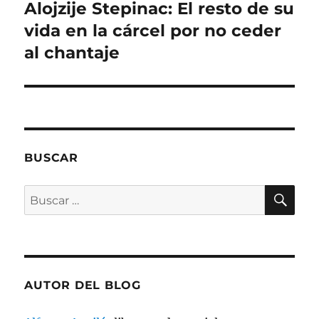
)
)
)
S
Alojzije Stepinac: El resto de su
Entrada
e
a
siguiente:
vida en la cárcel por no ceder
b
r
e
al chantaje
e
n
u
n
a
v
e
n
t
a
n
BUSCAR
a
n
u
e
BU
Buscar
v
a
por:
)
AUTOR DEL BLOG