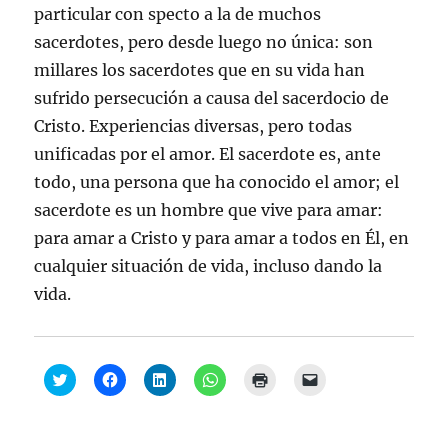
particular con specto a la de muchos
sacerdotes, pero desde luego no única: son
millares los sacerdotes que en su vida han
sufrido persecución a causa del sacerdocio de
Cristo. Experiencias diversas, pero todas
unificadas por el amor. El sacerdote es, ante
todo, una persona que ha conocido el amor; el
sacerdote es un hombre que vive para amar:
para amar a Cristo y para amar a todos en Él, en
cualquier situación de vida, incluso dando la
vida.
H
H
H
H
H
H
a
a
a
a
a
a
z
z
z
z
z
z
c
c
c
c
c
c
l
l
l
l
l
l
i
i
i
i
i
i