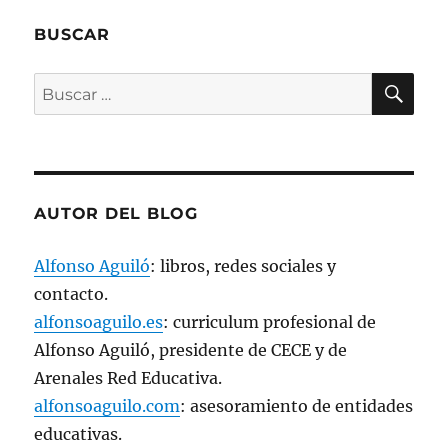
n
u
BUSCAR
n
a
v
e
BU
Buscar
n
t
a
por:
n
a
n
u
e
v
a
AUTOR DEL BLOG
)
Alfonso Aguiló
: libros, redes sociales y
contacto.
alfonsoaguilo.es
: curriculum profesional de
Alfonso Aguiló, presidente de CECE y de
Arenales Red Educativa.
alfonsoaguilo.com
: asesoramiento de entidades
educativas.