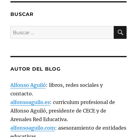
a
n
a
n
BUSCAR
u
e
v
BU
a
Buscar
)
por:
AUTOR DEL BLOG
Alfonso Aguiló
: libros, redes sociales y
contacto.
alfonsoaguilo.es
: curriculum profesional de
Alfonso Aguiló, presidente de CECE y de
Arenales Red Educativa.
alfonsoaguilo.com
: asesoramiento de entidades
educativas.