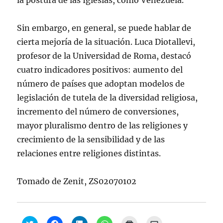
la postura de las Iglesias, como Venezuela.
Sin embargo, en general, se puede hablar de
cierta mejoría de la situación. Luca Diotallevi,
profesor de la Universidad de Roma, destacó
cuatro indicadores positivos: aumento del
número de países que adoptan modelos de
legislación de tutela de la diversidad religiosa,
incremento del número de conversiones,
mayor pluralismo dentro de las religiones y
crecimiento de la sensibilidad y de las
relaciones entre religiones distintas.
Tomado de Zenit, ZS02070102
H
H
H
H
H
H