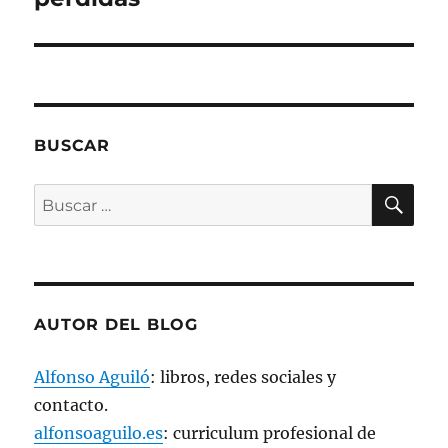
a
v
v
v
o
)
a
a
a
(
)
)
)
S
e
a
b
r
e
e
n
u
BUSCAR
n
a
v
e
BU
Buscar
n
t
por:
a
n
a
n
u
e
v
a
AUTOR DEL BLOG
)
Alfonso Aguiló
: libros, redes sociales y
contacto.
alfonsoaguilo.es
: curriculum profesional de