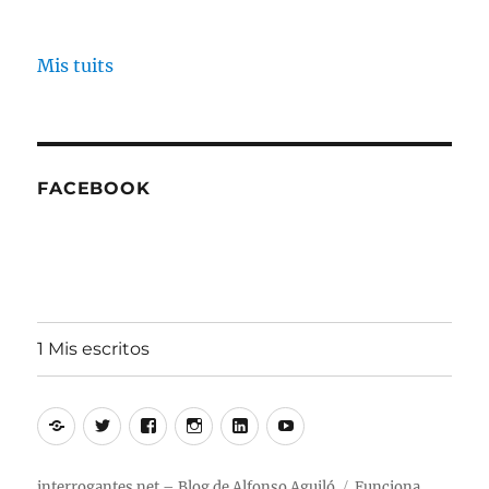
Mis tuits
FACEBOOK
1 Mis escritos
Alfonso
Twitter
Facebook
Instagram
Linkedin
Youtube
Aguiló
interrogantes.net – Blog de Alfonso Aguiló
Funciona