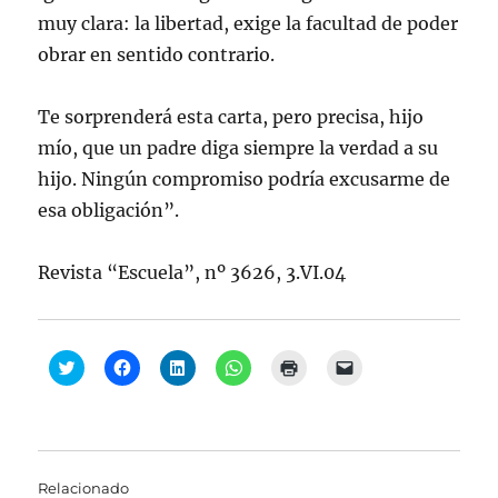
muy clara: la libertad, exige la facultad de poder
obrar en sentido contrario.
Te sorprenderá esta carta, pero precisa, hijo
mío, que un padre diga siempre la verdad a su
hijo. Ningún compromiso podría excusarme de
esa obligación”.
Revista “Escuela”, nº 3626, 3.VI.04
H
H
H
H
H
H
a
a
a
a
a
a
z
z
z
z
z
z
c
c
c
c
c
c
l
l
l
l
l
l
i
i
i
i
i
i
c
c
c
c
c
c
p
p
p
p
p
p
a
a
a
a
a
a
Relacionado
r
r
r
r
r
r