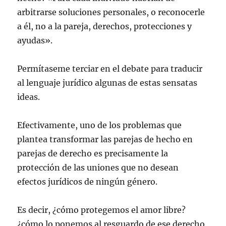
n
u
arbitrarse soluciones personales, o reconocerle
n
a
a él, no a la pareja, derechos, protecciones y
v
e
ayudas».
n
t
a
n
Permítaseme terciar en el debate para traducir
a
n
u
al lenguaje jurídico algunas de estas sensatas
e
v
ideas.
a
)
Efectivamente, uno de los problemas que
plantea transformar las parejas de hecho en
parejas de derecho es precisamente la
protección de las uniones que no desean
efectos jurídicos de ningún género.
Es decir, ¿cómo protegemos el amor libre?
¿cómo lo ponemos al resguardo de ese derecho