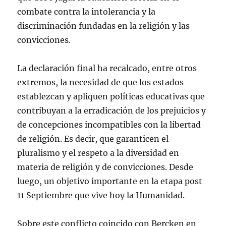
b
r
combate contra la intolerancia y la
e
e
discriminación fundadas en la religión y las
n
u
convicciones.
n
a
v
e
La declaración final ha recalcado, entre otros
n
t
extremos, la necesidad de que los estados
a
n
establezcan y apliquen políticas educativas que
a
n
u
contribuyan a la erradicación de los prejuicios y
e
v
de concepciones incompatibles con la libertad
a
)
de religión. Es decir, que garanticen el
pluralismo y el respeto a la diversidad en
materia de religión y de convicciones. Desde
luego, un objetivo importante en la etapa post
11 Septiembre que vive hoy la Humanidad.
Sobre este conflicto coincido con Bercken en