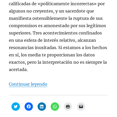
)
calificadas de «políticamente incorrectas» por
algunos no creyentes, y un sacerdote que
manifiesta ostensiblemente la ruptura de sus
compromisos es amonestado por sus legítimos
superiores. Tres acontecimientos confinados
en una esfera de interés relativo, alcanzan
resonancias inusitadas. Si estamos a los hechos
en sí, los media te proporcionan los datos
exactos, pero la interpretación no es siempre la
acertada.
“Rafael Navarro-Valls, “La delgada
Continuar leyendo
H
H
H
H
H
H
a
a
a
a
a
a
z
z
z
z
z
z
c
c
c
c
c
c