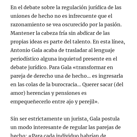
e
o
d
A
n
r
En el debate sobre la regulación jurídica de las
r
o
I
p
u
c
(
k
n
p
n
o
S
(
(
(
a
r
uniones de hecho no es infrecuente que el
e
S
S
S
v
r
a
e
e
e
e
e
razonamiento se vea oscurecido por la pasión.
b
a
a
a
n
o
r
b
b
b
t
e
Mantener la cabeza fría sin abdicar de las
e
r
r
r
a
l
e
e
e
e
n
e
propias ideas es parte del talento. En esta línea,
n
e
e
e
a
c
u
n
n
n
n
t
Antonio Gala acaba de trasladar al lenguaje
n
u
u
u
u
r
a
n
n
n
e
ó
periodístico alguna inquietud presente en el
v
a
a
a
v
n
e
v
v
v
a
i
debate jurídico. Para Gala «transformar en
n
e
e
e
)
c
t
n
n
n
o
a
t
t
t
a
pareja de derecho una de hecho… es ingresarla
n
a
a
a
u
a
n
n
n
n
en las colas de la burocracia… Querer sacar (del
n
a
a
a
a
u
n
n
n
m
amor) herencias y pensiones es
e
u
u
u
i
v
e
e
e
g
empequeñecerlo entre ajo y perejil».
a
v
v
v
o
)
a
a
a
(
)
)
)
S
e
Sin ser estrictamente un jurista, Gala postula
a
b
r
un modo interesante de regular las parejas de
e
e
hecho: «Para cada individuo habrían de