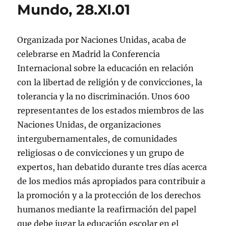
T
F
L
W
a
a
Mundo, 28.XI.01
w
a
i
h
b
c
i
c
n
a
r
e
t
e
k
t
e
p
t
b
e
s
e
o
e
o
d
A
n
r
Organizada por Naciones Unidas, acaba de
r
o
I
p
u
c
(
k
n
p
n
o
S
(
(
(
a
r
celebrarse en Madrid la Conferencia
e
S
S
S
v
r
a
e
e
e
e
e
Internacional sobre la educación en relación
b
a
a
a
n
o
r
b
b
b
t
e
con la libertad de religión y de convicciones, la
e
r
r
r
a
l
e
e
e
e
n
e
tolerancia y la no discriminación. Unos 600
n
e
e
e
a
c
u
n
n
n
n
t
representantes de los estados miembros de las
n
u
u
u
u
r
a
n
n
n
e
ó
Naciones Unidas, de organizaciones
v
a
a
a
v
n
e
v
v
v
a
i
intergubernamentales, de comunidades
n
e
e
e
)
c
t
n
n
n
o
a
t
t
t
a
religiosas o de convicciones y un grupo de
n
a
a
a
u
a
n
n
n
n
expertos, han debatido durante tres días acerca
n
a
a
a
a
u
n
n
n
m
de los medios más apropiados para contribuir a
e
u
u
u
i
v
e
e
e
g
la promoción y a la protección de los derechos
a
v
v
v
o
)
a
a
a
(
humanos mediante la reafirmación del papel
)
)
)
S
e
que debe jugar la educación escolar en el
a