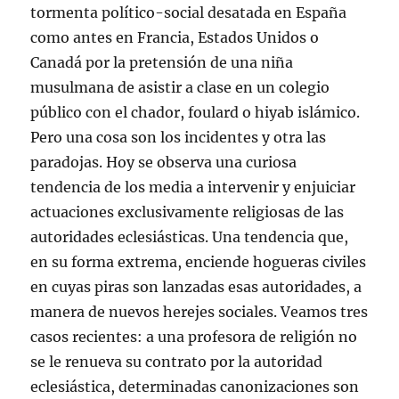
e
v
v
v
a
i
tormenta político-social desatada en España
n
e
e
e
)
c
t
n
n
n
o
a
t
t
t
a
como antes en Francia, Estados Unidos o
n
a
a
a
u
a
n
n
n
n
Canadá por la pretensión de una niña
n
a
a
a
a
u
n
n
n
m
musulmana de asistir a clase en un colegio
e
u
u
u
i
v
e
e
e
g
público con el chador, foulard o hiyab islámico.
a
v
v
v
o
)
a
a
a
(
Pero una cosa son los incidentes y otra las
)
)
)
S
e
paradojas. Hoy se observa una curiosa
a
b
r
tendencia de los media a intervenir y enjuiciar
e
e
actuaciones exclusivamente religiosas de las
n
u
autoridades eclesiásticas. Una tendencia que,
n
a
en su forma extrema, enciende hogueras civiles
v
e
en cuyas piras son lanzadas esas autoridades, a
n
t
manera de nuevos herejes sociales. Veamos tres
a
n
casos recientes: a una profesora de religión no
a
n
u
se le renueva su contrato por la autoridad
e
v
eclesiástica, determinadas canonizaciones son
a