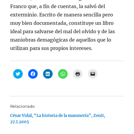
Franco que, a fín de cuentas, la salvó del
exterminio. Escrito de manera sencilla pero
muy bien documentada, constituye un libro
ideal para salvarse del mal del olvido y de las
maniobras demagógicas de aquellos que lo
utilizan para sus propios intereses.
H
H
H
H
H
H
a
a
a
a
a
a
z
z
z
z
z
z
c
c
c
c
c
c
l
l
l
l
l
l
i
i
i
i
i
i
c
c
c
c
c
c
p
p
p
p
p
p
a
a
a
a
a
a
Relacionado
r
r
r
r
r
r
a
a
a
a
a
a
César Vidal, “La historia de la masonería”, Zenit,
c
c
c
c
i
e
o
o
o
o
m
n
27.I.2005
m
m
m
m
p
v
p
p
p
p
r
i
a
a
a
a
i
a