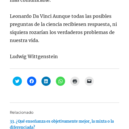
más comunicable.
Leonardo Da Vinci Aunque todas las posibles
preguntas de la ciencia recibiesen respuesta, ni
siquiera rozarían los verdaderos problemas de
nuestra vida.
Ludwig Wittgenstein
H
H
H
H
H
H
a
a
a
a
a
a
z
z
z
z
z
z
c
c
c
c
c
c
l
l
l
l
l
l
i
i
i
i
i
i
c
c
c
c
c
c
p
p
p
p
p
p
a
a
a
a
a
a
Relacionado
r
r
r
r
r
r
a
a
a
a
a
a
33. ¿Qué enseñanza es objetivamente mejor, la mixta o la
c
c
c
c
i
e
o
o
o
o
m
n
diferenciada?