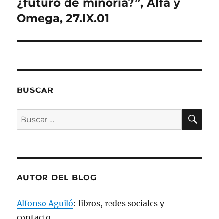
siguiente:
¿futuro de minoría?”, Alfa y
r
e
e
Omega, 27.IX.01
n
u
n
a
v
e
n
t
a
n
a
BUSCAR
n
u
e
v
BU
Buscar
a
)
por:
AUTOR DEL BLOG
Alfonso Aguiló
: libros, redes sociales y
contacto.