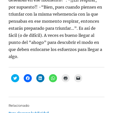
deseabas en ese momento?”. -¡¡En respirar,
por supuesto!! -“Bien, pues cuando pienses en
triunfar con la misma vehemencia con la que
pensabas en ese momento respirar, entonces
estarás preparado para triunfar…”. Es así de
fácil (o de difícil). A veces es bueno llegar al
punto del “ahogo” para descubrir el modo en
que deben enfocarse los esfuerzos para llegar a
algo.
H
H
H
H
H
H
a
a
a
a
a
a
z
z
z
z
z
z
c
c
c
c
c
c
l
l
l
l
l
l
i
i
i
i
i
i
c
c
c
c
c
c
p
p
p
p
p
p
a
a
a
a
a
a
Relacionado
r
r
r
r
r
r
a
a
a
a
a
a