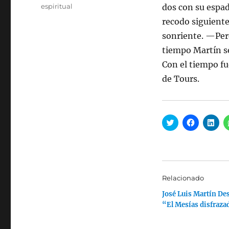
espiritual
dos con su espad
recodo siguiente
sonriente. —Perd
tiempo Martín se
Con el tiempo fu
de Tours.
H
H
H
a
a
a
z
z
z
c
c
c
l
l
l
i
i
i
c
c
c
p
p
p
a
a
a
Relacionado
r
r
r
a
a
a
José Luis Martín Des
c
c
c
o
o
o
“El Mesías disfraza
m
m
m
p
p
p
a
a
a
r
r
r