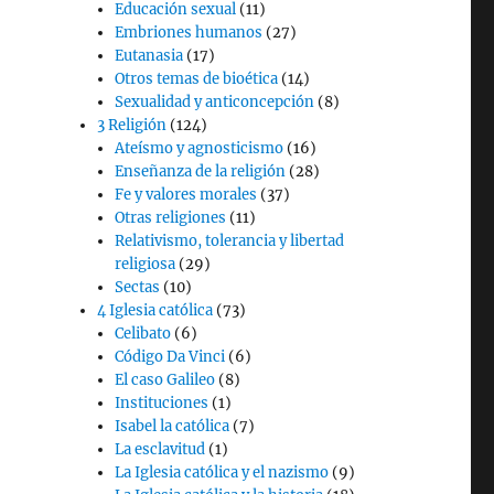
Educación sexual
(11)
Embriones humanos
(27)
Eutanasia
(17)
Otros temas de bioética
(14)
Sexualidad y anticoncepción
(8)
3 Religión
(124)
Ateísmo y agnosticismo
(16)
Enseñanza de la religión
(28)
Fe y valores morales
(37)
Otras religiones
(11)
Relativismo, tolerancia y libertad
religiosa
(29)
Sectas
(10)
4 Iglesia católica
(73)
Celibato
(6)
Código Da Vinci
(6)
El caso Galileo
(8)
Instituciones
(1)
Isabel la católica
(7)
La esclavitud
(1)
La Iglesia católica y el nazismo
(9)