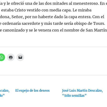
a y le ofreció una de las dos mitades al menesteroso. En 
 estaba Cristo vestido con media capa. Le miraba
ona, Señor, por no haberte dado la capa entera. Con el
 ordenaría sacerdote y más tarde sería obispo de Tours.
e canonizado y se le venera con el nombre de San Martín
H
H
H
a
a
a
z
z
z
c
c
c
l
l
l
i
i
i
c
c
c
p
p
p
a
a
a
r
r
r
a
a
a
calzo,
c
i
El espejo de los deseos
e
José Luis Martín Descalzo,
o
m
n
do”
“Sólo semillas”
m
p
v
p
r
i
a
i
a
r
m
r