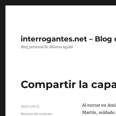
interrogantes.net – Blog
Blog personal de Alfonso Aguiló
Compartir la cap
Autor
Al entrar en Am
Publicado
2007-09-12
el
Martín, soldado.
Categorías
Relatos de carácter