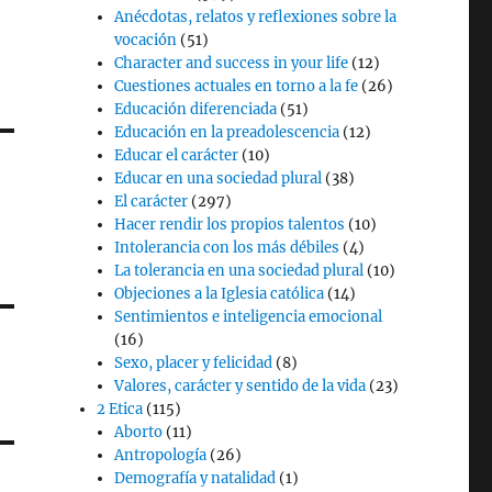
Anécdotas, relatos y reflexiones sobre la
vocación
(51)
Character and success in your life
(12)
Cuestiones actuales en torno a la fe
(26)
Educación diferenciada
(51)
Educación en la preadolescencia
(12)
Educar el carácter
(10)
Educar en una sociedad plural
(38)
El carácter
(297)
Hacer rendir los propios talentos
(10)
Intolerancia con los más débiles
(4)
La tolerancia en una sociedad plural
(10)
Objeciones a la Iglesia católica
(14)
Sentimientos e inteligencia emocional
(16)
Sexo, placer y felicidad
(8)
Valores, carácter y sentido de la vida
(23)
2 Etica
(115)
Aborto
(11)
Antropología
(26)
Demografía y natalidad
(1)