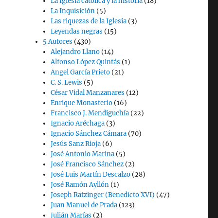
La Iglesia católica y la historia
(18)
La Inquisición
(5)
Las riquezas de la Iglesia
(3)
Leyendas negras
(15)
5 Autores
(430)
Alejandro Llano
(14)
Alfonso López Quintás
(1)
Angel García Prieto
(21)
C. S. Lewis
(5)
César Vidal Manzanares
(12)
Enrique Monasterio
(16)
Francisco J. Mendiguchía
(22)
Ignacio Aréchaga
(3)
Ignacio Sánchez Cámara
(70)
Jesús Sanz Rioja
(6)
José Antonio Marina
(5)
José Francisco Sánchez
(2)
José Luis Martín Descalzo
(28)
José Ramón Ayllón
(1)
Joseph Ratzinger (Benedicto XVI)
(47)
Juan Manuel de Prada
(123)
Julián Marías
(2)