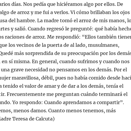
arios días. Nos pedía que hiciéramos algo por ellos. De
go de arroz y me fui a verlos. Vi cómo brillaban los ojos
ausa del hambre. La madre tomó el arroz de mis manos, l
artes y salió. Cuando regresó le pregunté: qué había hech
os raciones de arroz. Me respondió: “Ellos también tiene
ue los vecinos de la puerta de al lado, musulmanes,
Quedé más sorprendida de su preocupación por los demá
n en sí misma. En general, cuando sufrimos y cuando nos
una grave necesidad no pensamos en los demás. Por el
mujer maravillosa, débil, pues no había comido desde hac
a tenido el valor de amar y de dar a los demás, tenía el
tir. Frecuentemente me preguntan cuándo terminará el
ndo. Yo respondo: Cuando aprendamos a compartir”.
emos, menos damos. Cuanto menos tenemos, más
adre Teresa de Calcuta)