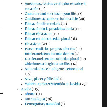
Anécdotas, relatos y reflexiones sobre la
vocación
(51)
Character and success in your life
(12)
Cuestiones actuales en torno a la fe
(26)
Educación diferenciada
(51)
Educación en la preadolescencia
(12)
Educar el carácter
(10)
Educar en una sociedad plural
(38)
El carácter
(297)
Hacer rendir los propios talentos
(10)
Intolerancia con los más débiles
(4)
La tolerancia en una sociedad plural
(10)
Objeciones a la Iglesia católica
(14)
Sentimientos e inteligencia emocional
(16)
Sexo, placer y felicidad
(8)
Valores, carácter y sentido de la vida
(23)
2 Etica
(115)
Aborto
(11)
Antropología
(26)
Demografía y natalidad
(1)