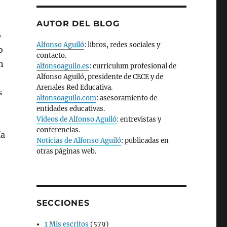
AUTOR DEL BLOG
o
Alfonso Aguiló
: libros, redes sociales y
o
contacto.
n
alfonsoaguilo.es
: curriculum profesional de
Alfonso Aguiló, presidente de CECE y de
Arenales Red Educativa.
s
alfonsoaguilo.com
: asesoramiento de
entidades educativas.
Vídeos de Alfonso Aguiló
: entrevistas y
conferencias.
ía
Noticias de Alfonso Aguiló
: publicadas en
otras páginas web.
SECCIONES
1 Mis escritos
(579)