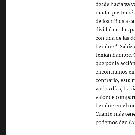
desde hacía ya v
modo que tomé al
de los niños a c
dividió en dos p
con una de las d
hambre”. Sabía q
tenían hambre. 
que por la acció
encontramos en 
contrario, esta 
varios días, habí
valor de compar
hambre en el mu
Cuanto más ten
podemos dar. (M