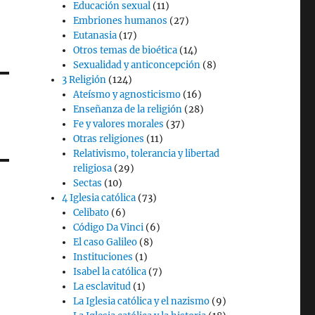
Educación sexual
(11)
Embriones humanos
(27)
Eutanasia
(17)
Otros temas de bioética
(14)
Sexualidad y anticoncepción
(8)
3 Religión
(124)
Ateísmo y agnosticismo
(16)
Enseñanza de la religión
(28)
Fe y valores morales
(37)
Otras religiones
(11)
Relativismo, tolerancia y libertad
religiosa
(29)
Sectas
(10)
4 Iglesia católica
(73)
Celibato
(6)
Código Da Vinci
(6)
El caso Galileo
(8)
Instituciones
(1)
Isabel la católica
(7)
La esclavitud
(1)
La Iglesia católica y el nazismo
(9)