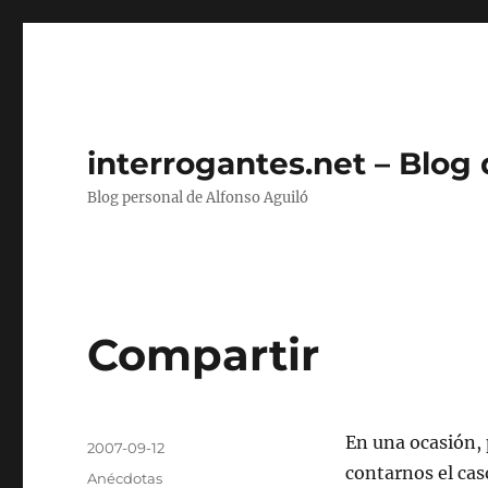
interrogantes.net – Blog
Blog personal de Alfonso Aguiló
Compartir
Autor
En una ocasión, 
Publicado
2007-09-12
el
contarnos el cas
Categorías
Anécdotas