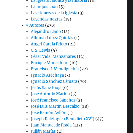
La Iglesia católica y la historia
(18)
La Inquisición
(5)
Las riquezas de la Iglesia
(3)
Leyendas negras
(15)
5 Autores
(430)
Alejandro Llano
(14)
Alfonso López Quintás
(1)
Angel García Prieto
(21)
C. S. Lewis
(5)
César Vidal Manzanares
(12)
Enrique Monasterio
(16)
Francisco J. Mendiguchía
(22)
Ignacio Aréchaga
(3)
Ignacio Sánchez Cámara
(70)
Jesús Sanz Rioja
(6)
José Antonio Marina
(5)
José Francisco Sánchez
(2)
José Luis Martín Descalzo
(28)
José Ramón Ayllón
(1)
Joseph Ratzinger (Benedicto XVI)
(47)
Juan Manuel de Prada
(123)
Julián Marías
(2)