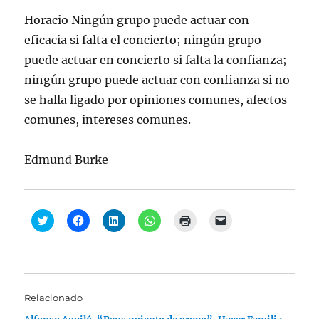
Horacio Ningún grupo puede actuar con
eficacia si falta el concierto; ningún grupo
puede actuar en concierto si falta la confianza;
ningún grupo puede actuar con confianza si no
se halla ligado por opiniones comunes, afectos
comunes, intereses comunes.
Edmund Burke
H
H
H
H
H
H
a
a
a
a
a
a
z
z
z
z
z
z
c
c
c
c
c
c
l
l
l
l
l
l
i
i
i
i
i
i
c
c
c
c
c
c
p
p
p
p
p
p
a
a
a
a
a
a
Relacionado
r
r
r
r
r
r
a
a
a
a
a
a