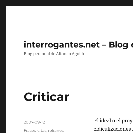
interrogantes.net – Blog
Blog personal de Alfonso Aguiló
Criticar
Autor
El ideal o el pr
Publicado
2007-09-12
el
ridiculizaciones 
Categorías
Frases, citas, refranes