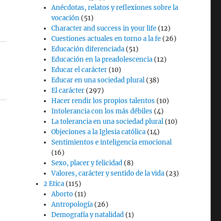
Anécdotas, relatos y reflexiones sobre la
vocación
(51)
Character and success in your life
(12)
Cuestiones actuales en torno a la fe
(26)
Educación diferenciada
(51)
Educación en la preadolescencia
(12)
Educar el carácter
(10)
Educar en una sociedad plural
(38)
El carácter
(297)
Hacer rendir los propios talentos
(10)
Intolerancia con los más débiles
(4)
La tolerancia en una sociedad plural
(10)
Objeciones a la Iglesia católica
(14)
Sentimientos e inteligencia emocional
(16)
Sexo, placer y felicidad
(8)
Valores, carácter y sentido de la vida
(23)
2 Etica
(115)
Aborto
(11)
Antropología
(26)
Demografía y natalidad
(1)