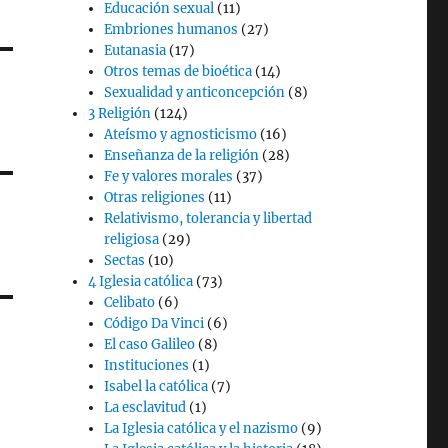
Educación sexual
(11)
Embriones humanos
(27)
Eutanasia
(17)
Otros temas de bioética
(14)
Sexualidad y anticoncepción
(8)
3 Religión
(124)
Ateísmo y agnosticismo
(16)
Enseñanza de la religión
(28)
Fe y valores morales
(37)
Otras religiones
(11)
Relativismo, tolerancia y libertad
religiosa
(29)
Sectas
(10)
4 Iglesia católica
(73)
Celibato
(6)
Código Da Vinci
(6)
El caso Galileo
(8)
Instituciones
(1)
Isabel la católica
(7)
La esclavitud
(1)
La Iglesia católica y el nazismo
(9)