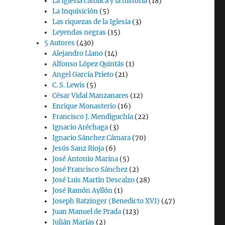
La Iglesia católica y la historia
(18)
La Inquisición
(5)
Las riquezas de la Iglesia
(3)
Leyendas negras
(15)
5 Autores
(430)
Alejandro Llano
(14)
Alfonso López Quintás
(1)
Angel García Prieto
(21)
C. S. Lewis
(5)
César Vidal Manzanares
(12)
Enrique Monasterio
(16)
Francisco J. Mendiguchía
(22)
Ignacio Aréchaga
(3)
Ignacio Sánchez Cámara
(70)
Jesús Sanz Rioja
(6)
José Antonio Marina
(5)
José Francisco Sánchez
(2)
José Luis Martín Descalzo
(28)
José Ramón Ayllón
(1)
Joseph Ratzinger (Benedicto XVI)
(47)
Juan Manuel de Prada
(123)
Julián Marías
(2)