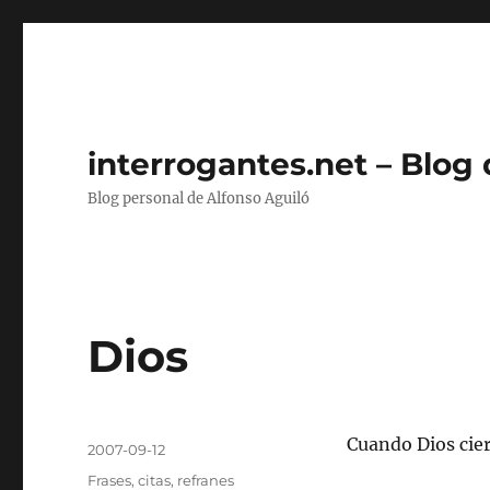
interrogantes.net – Blog
Blog personal de Alfonso Aguiló
Dios
Autor
Cuando Dios cier
Publicado
2007-09-12
el
Categorías
Frases, citas, refranes