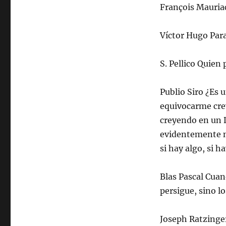
François Mauriac 
Víctor Hugo Para
S. Pellico Quien
Publio Siro ¿Es u
equivocarme cre
creyendo en un D
evidentemente n
si hay algo, si 
Blas Pascal Cuan
persigue, sino lo
Joseph Ratzinger