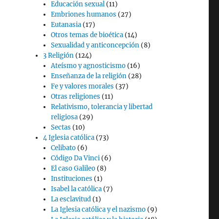
Educación sexual
(11)
Embriones humanos
(27)
Eutanasia
(17)
Otros temas de bioética
(14)
Sexualidad y anticoncepción
(8)
3 Religión
(124)
Ateísmo y agnosticismo
(16)
Enseñanza de la religión
(28)
Fe y valores morales
(37)
Otras religiones
(11)
Relativismo, tolerancia y libertad
religiosa
(29)
Sectas
(10)
4 Iglesia católica
(73)
Celibato
(6)
Código Da Vinci
(6)
El caso Galileo
(8)
Instituciones
(1)
Isabel la católica
(7)
La esclavitud
(1)
La Iglesia católica y el nazismo
(9)