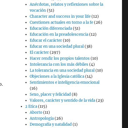
Anécdotas, relatos y reflexiones sobre la
vocación
(51)
Character and success in your life
(12)
Cuestiones actuales en torno a la fe
(26)
Educación diferenciada
(51)
Educación en la preadolescencia
(12)
Educar el carácter
(10)
Educar en una sociedad plural
(38)
El carácter
(297)
Hacer rendir los propios talentos
(10)
Intolerancia con los más débiles
(4)
La tolerancia en una sociedad plural
(10)
Objeciones a la Iglesia católica
(14)
Sentimientos e inteligencia emocional
o.
(16)
Sexo, placer y felicidad
(8)
Valores, carácter y sentido de la vida
(23)
2 Etica
(115)
Aborto
(11)
Antropología
(26)
Demografía y natalidad
(1)