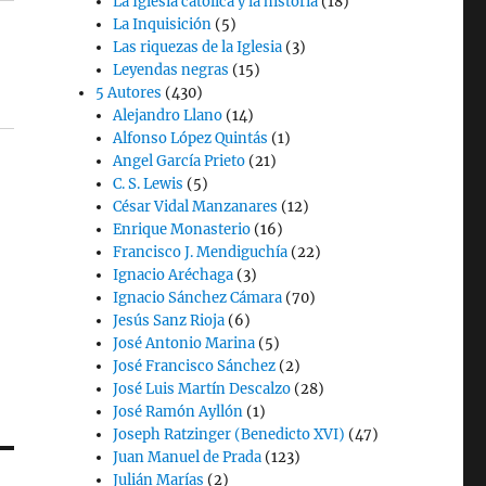
La Iglesia católica y la historia
(18)
La Inquisición
(5)
Las riquezas de la Iglesia
(3)
Leyendas negras
(15)
5 Autores
(430)
Alejandro Llano
(14)
Alfonso López Quintás
(1)
Angel García Prieto
(21)
C. S. Lewis
(5)
César Vidal Manzanares
(12)
Enrique Monasterio
(16)
Francisco J. Mendiguchía
(22)
Ignacio Aréchaga
(3)
Ignacio Sánchez Cámara
(70)
Jesús Sanz Rioja
(6)
José Antonio Marina
(5)
José Francisco Sánchez
(2)
José Luis Martín Descalzo
(28)
José Ramón Ayllón
(1)
Joseph Ratzinger (Benedicto XVI)
(47)
Juan Manuel de Prada
(123)
Julián Marías
(2)