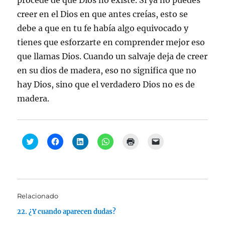
procede de que Dios no existe. Si ya no puedes
creer en el Dios en que antes creías, esto se
debe a que en tu fe había algo equivocado y
tienes que esforzarte en comprender mejor eso
que llamas Dios. Cuando un salvaje deja de creer
en su dios de madera, eso no significa que no
hay Dios, sino que el verdadero Dios no es de
madera.
H
H
H
H
H
H
a
a
a
a
a
a
z
z
z
z
z
z
c
c
c
c
c
c
l
l
l
l
l
l
i
i
i
i
i
i
c
c
c
c
c
c
p
p
p
p
p
p
a
a
a
a
a
a
Relacionado
r
r
r
r
r
r
a
a
a
a
a
a
22. ¿Y cuando aparecen dudas?
c
c
c
c
i
e
o
o
o
o
m
n